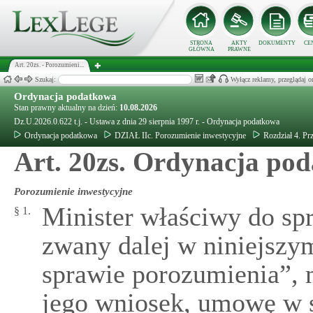
STRONA
AKTY
DOKUMENTY
CE
GŁÓWNA
PRAWNE
Art. 20zs. - Porozumieni...
Szukaj:
Wyłącz reklamy, przeglądaj
Ordynacja podatkowa
Stan prawny aktualny na dzień:
10.08.2026
Dz.U.2026.0.622 t.j. - Ustawa z dnia 29 sierpnia 1997 r. - Ordynacja podatkowa
Ordynacja podatkowa
DZIAŁ IIc. Porozumienie inwestycyjne
Rozdział 4. Pr
Art. 20zs. Ordynacja pod
Porozumienie inwestycyjne
Minister właściwy do sp
§ 1.
zwany dalej w niniejsz
sprawie porozumienia”, 
jego wniosek, umowę w 