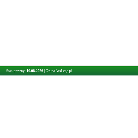
Stan prawny:
10.08.2026
|
Grupa ArsLege.pl