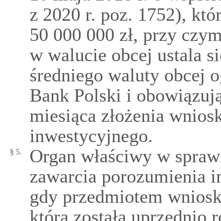
z 2020 r. poz. 1752), kt
50 000 000 zł, przy czy
w walucie obcej ustala s
średniego waluty obcej 
Bank Polski i obowiązuj
miesiąca złożenia wnios
inwestycyjnego.
Organ właściwy w spraw
§ 5.
zawarcia porozumienia i
gdy przedmiotem wniosku
która została uprzednio 