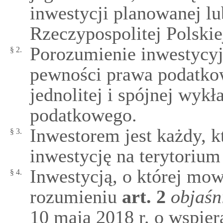
inwestycji planowanej lu
Rzeczypospolitej Polskie
Porozumienie inwestycyjn
§ 2.
pewności prawa podatko
jednolitej i spójnej wyk
podatkowego.
Inwestorem jest każdy, k
§ 3.
inwestycję na terytorium
Inwestycją, o której mow
§ 4.
rozumieniu
art.
2
objaśn
10 maja 2018 r. o wspier