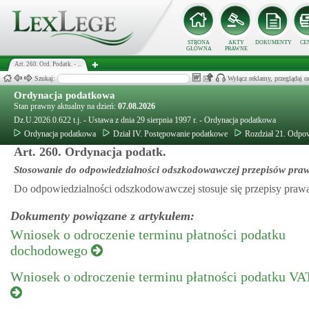
STRONA
AKTY
DOKUMENTY
CE
GŁÓWNA
PRAWNE
Art. 260. Ord. Podatk. - ...
Szukaj:
Wyłącz reklamy, przeglądaj
Ordynacja podatkowa
Stan prawny aktualny na dzień:
07.08.2026
Dz.U.2026.0.622 t.j. - Ustawa z dnia 29 sierpnia 1997 r. - Ordynacja podatkowa
Ordynacja podatkowa
Dział IV. Postępowanie podatkowe
Rozdział 21. Odpo
Art. 260. Ordynacja podatk.
Stosowanie do odpowiedzialności odszkodowawczej przepisów pra
Do odpowiedzialności odszkodowawczej stosuje się przepisy praw
Dokumenty powiązane z artykułem:
Wniosek o odroczenie terminu płatności podatku
dochodowego
Wniosek o odroczenie terminu płatności podatku VA