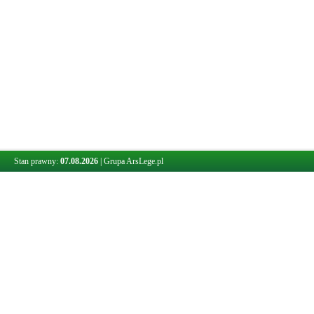
Stan prawny:
07.08.2026
|
Grupa ArsLege.pl