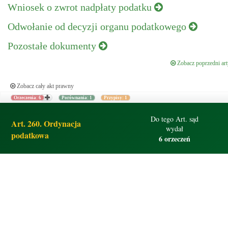
Wniosek o zwrot nadpłaty podatku
Odwołanie od decyzji organu podatkowego
Pozostałe dokumenty
Zobacz poprzedni art
Zobacz cały akt prawny
Orzeczenia: 6
Porównania: 1
Przypisy: 1
Do tego Art. sąd
Art. 260. Ordynacja
wydał
podatkowa
6 orzeczeń