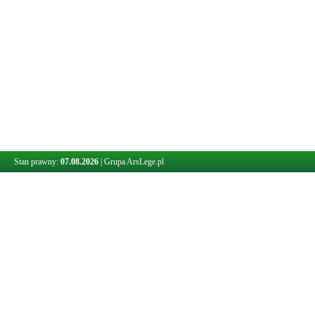
Stan prawny:
07.08.2026
|
Grupa ArsLege.pl