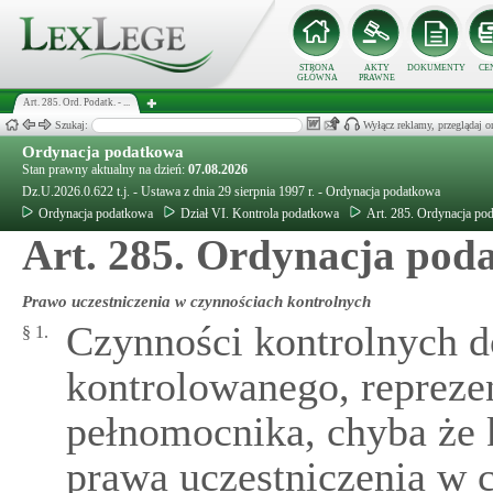
STRONA
AKTY
DOKUMENTY
CE
GŁÓWNA
PRAWNE
Art. 285. Ord. Podatk. - ...
Szukaj:
Wyłącz reklamy, przeglądaj
Ordynacja podatkowa
Stan prawny aktualny na dzień:
07.08.2026
Dz.U.2026.0.622 t.j. - Ustawa z dnia 29 sierpnia 1997 r. - Ordynacja podatkowa
Ordynacja podatkowa
Dział VI. Kontrola podatkowa
Art. 285. Ordynacja po
Art. 285. Ordynacja poda
Prawo uczestniczenia w czynnościach kontrolnych
Czynności kontrolnych d
§ 1.
kontrolowanego, repreze
pełnomocnika, chyba że 
prawa uczestniczenia w 