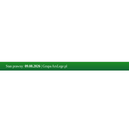
Stan prawny:
09.08.2026
|
Grupa ArsLege.pl