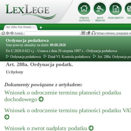
STRONA
AKTY
DOKUMENTY
CE
GŁÓWNA
PRAWNE
Art. 288a. Ord. Podatk. -...
Szukaj:
Wyłącz reklamy, przeglądaj
Ordynacja podatkowa
Stan prawny aktualny na dzień:
09.08.2026
Dz.U.2026.0.622 t.j. - Ustawa z dnia 29 sierpnia 1997 r. - Ordynacja podatkowa
Ordynacja podatkowa
Dział VI. Kontrola podatkowa
Art. 288a. Ordynacja p
Art. 288a. Ordynacja podatk.
Uchylony
Dokumenty powiązane z artykułem:
Wniosek o odroczenie terminu płatności podatku
dochodowego
Wniosek o odroczenie terminu płatności podatku VA
Wniosek o zwrot nadpłaty podatku