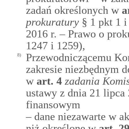
zadań określonych w
a
prokuratury
§ 1 pkt 1 i
2016 r. – Prawo o proku
1247 i 1259),
Przewodniczącemu Kom
8)
zakresie niezbędnym do
w
art.
4
zadania Komi
ustawy z dnia 21 lipca
finansowym
– dane niezawarte w a
niż określone w
art.
2