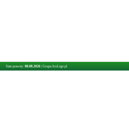
Stan prawny:
08.08.2026
|
Grupa ArsLege.pl