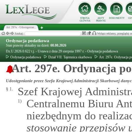
STRONA
AKTY
DOKUMENTY
CE
GŁÓWNA
PRAWNE
Art. 297e. - Udostępnian...
Szukaj:
Wyłącz reklamy, przeglądaj
Ordynacja podatkowa
Stan prawny aktualny na dzień:
08.08.2026
Dz.U.2026.0.622 t.j. - Ustawa z dnia 29 sierpnia 1997 r. - Ordynacja podatkowa
Ordynacja podatkowa
Dział VII. Tajemnica skarbowa
Art. 297e. Ordynacja 
Art. 297e. Ordynacja po
Udostępnianie przez Szefa Krajowej Administracji Skarbowej dan
Szef Krajowej Administr
§ 1.
Centralnemu Biuru An
1)
niezbędnym do realiza
stosowanie przepisów 