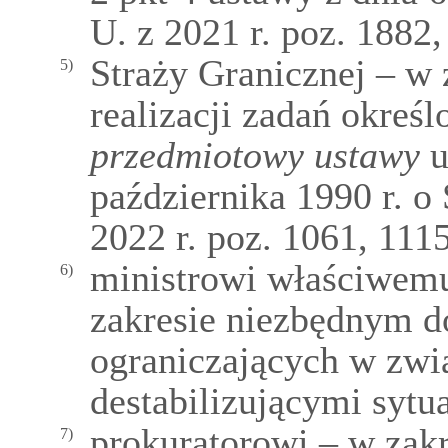
U. z 2021 r. poz. 1882,
Straży Granicznej – w
5)
realizacji zadań okreś
przedmiotowy ustawy
u
października 1990 r. o
2022 r. poz. 1061, 1115
ministrowi właściwemu
6)
zakresie niezbędnym 
ograniczających w zwi
destabilizującymi sytu
prokuratorowi – w zakr
7)