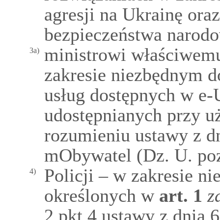
agresji na Ukrainę ora
bezpieczeństwa narod
ministrowi właściwemu
3a)
zakresie niezbędnym d
usług dostępnych w e
udostępnianych przy u
rozumieniu ustawy z dn
mObywatel (Dz. U. poz
Policji – w zakresie n
4)
określonych w
art.
1
z
2 pkt 4 ustawy z dnia 6