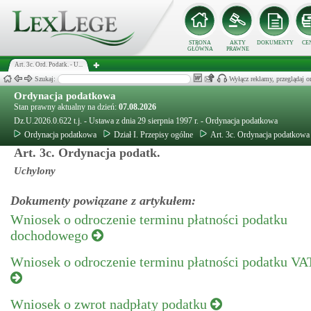
STRONA
AKTY
DOKUMENTY
CE
GŁÓWNA
PRAWNE
Art. 3c. Ord. Podatk. - U...
Szukaj:
Wyłącz reklamy, przeglądaj
Ordynacja podatkowa
Stan prawny aktualny na dzień:
07.08.2026
Dz.U.2026.0.622 t.j. - Ustawa z dnia 29 sierpnia 1997 r. - Ordynacja podatkowa
Ordynacja podatkowa
Dział I. Przepisy ogólne
Art. 3c. Ordynacja podatkowa
Art. 3c. Ordynacja podatk.
Uchylony
Dokumenty powiązane z artykułem:
Wniosek o odroczenie terminu płatności podatku
dochodowego
Wniosek o odroczenie terminu płatności podatku VA
Wniosek o zwrot nadpłaty podatku