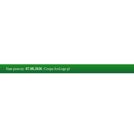
Stan prawny:
07.08.2026
|
Grupa ArsLege.pl