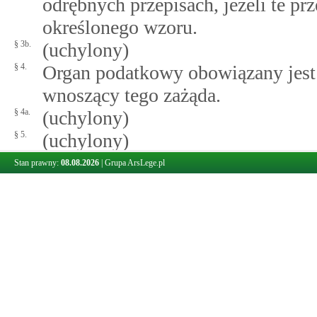
odrębnych przepisach, jeżeli te p
określonego wzoru.
§ 3b.
(uchylony)
§ 4.
Organ podatkowy obowiązany jest p
wnoszący tego zażąda.
§ 4a.
(uchylony)
§ 5.
(uchylony)
Stan prawny:
08.08.2026
|
Grupa ArsLege.pl
Orzeczenia: 114
Porównania: 1
Przypisy: 4
Art. 169.
Braki formalne podania lub brak opłaty
§ 1.
Jeżeli podanie nie spełnia wymog
podatkowy wzywa wnoszącego poda
z pouczeniem, że niewypełnienie 
podania bez rozpatrzenia.
§ 1a.
Jeżeli podanie nie zawiera adresu,