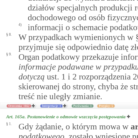
działów specjalnych produkcji 
dochodowego od osób fizyczny
4)
informacji o schemacie podatk
§ 8.
W przypadkach wymienionych w § 
przyjmuje się odpowiednio datę zło
§ 9.
Organ podatkowy przekazuje info
informacje podawane w przypadku 
dotyczą
ust. 1 i 2 rozporządzenia 
skierowanej do strony, chyba że str
treść nie uległy zmianie.
Orzeczenia: 1662
Interpretacje: 1
Porównania: 1
Przypisy: 5
Art. 165a.
Postanowienie o odmowie wszczęcia postępowania
§ 1.
Gdy żądanie, o którym mowa w
a
podatkowego
, zostało wniesione p