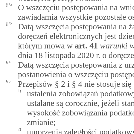
§ 3a.
O wszczęciu postępowania na wnio
zawiadamia wszystkie pozostałe o
§ 3b.
Datą wszczęcia postępowania na żą
doręczeń elektronicznych jest dzi
którym mowa w
art.
41
warunki 
dnia 18 listopada 2020 r. o doręcz
§ 4.
Datą wszczęcia postępowania z urzę
postanowienia o wszczęciu postęp
§ 5.
Przepisów § 2 i § 4 nie stosuje si
1)
ustalenia zobowiązań podatkow
ustalane są corocznie, jeżeli st
wysokość zobowiązania podatko
zmianie;
2)
umorzenia zaległości podatko