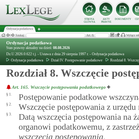
STRONA
AKTY
DOKUMENTY
CE
GŁÓWNA
PRAWNE
Ordynacja podatkowa
Szukaj:
Art./§
Wyłącz re
Ordynacja podatkowa
Stan prawny aktualny na dzień:
08.08.2026
Dz.U.2026.0.622 t.j. - Ustawa z dnia 29 sierpnia 1997 r. - Ordynacja podatkowa
Ordynacja podatkowa
Dział IV. Postępowanie podatkowe
Rozdział 8. Wszczę
Rozdział 8. Wszczęcie post
Art. 165.
Wszczęcie postępowania podatkowego
§ 1.
Postępowanie podatkowe wszczyna 
§ 2.
Wszczęcie postępowania z urzędu 
§ 3.
Datą wszczęcia postępowania na żą
organowi podatkowemu, z zastrz
wszczęcia postępowania
.