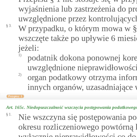
wyjaśnienia lub zastrzeżenia do pr
uwzględnione przez kontrolującyc
§ 3.
W przypadku, o którym mowa w §
wszczęte także po upływie 6 miesi
jeżeli:
1)
podatnik dokona ponownej korekt
uwzględnione nieprawidłowości
2)
organ podatkowy otrzyma info
innych organów, uzasadniające
Przypisy: 1
Art. 165c.
Niedopuszczalność wszczęcia postępowania podatkoweg
§ 1.
Nie wszczyna się postępowania p
okresu rozliczeniowego powtórną 
wyłącznie nieprawidłowości co do