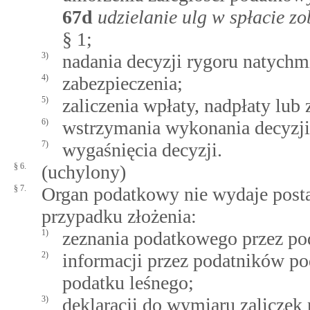
67d
udzielanie ulg w spłacie 
§ 1;
3)
nadania decyzji rygoru natychm
4)
zabezpieczenia;
5)
zaliczenia wpłaty, nadpłaty lub
6)
wstrzymania wykonania decyzji
7)
wygaśnięcia decyzji.
§ 6.
(uchylony)
§ 7.
Organ podatkowy nie wydaje post
przypadku złożenia:
1)
zeznania podatkowego przez po
2)
informacji przez podatników po
podatku leśnego;
3)
deklaracji do wymiaru zalicze