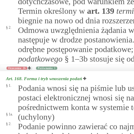
dotychczasowe, pod warunkiem że 
Termin określony w
art.
139
term
biegnie na nowo od dnia rozszerze
§ 2.
Odmowa uwzględnienia żądania w 
następuje w drodze postanowienia
odrębne postępowanie podatkowe;
podatkowego
§ 1–3b stosuje się o
Orzeczenia: 26
Porównania: 1
Art. 168.
Forma i tryb wnoszenia podań
§ 1.
Podania wnosi się na piśmie lub u
postaci elektronicznej wnosi się n
pośrednictwem konta w systemie 
§ 1a.
(uchylony)
§ 2.
Podanie powinno zawierać co najmn