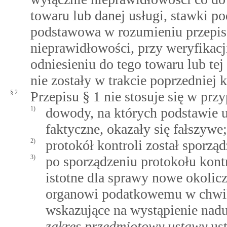
towaru lub danej usługi, stawki po
podstawowa w rozumieniu przepisó
nieprawidłowości, przy weryfikac
odniesieniu do tego towaru lub tej
nie zostały w trakcie poprzedniej 
§ 2.
Przepisu § 1 nie stosuje się w prz
1)
dowody, na których podstawie u
faktyczne, okazały się fałszywe;
2)
protokół kontroli został sporz
3)
po sporządzeniu protokołu kontr
istotne dla sprawy nowe okolic
organowi podatkowemu w chwili
wskazujące na wystąpienie na
zakres przedmiotowy ustawy
ust