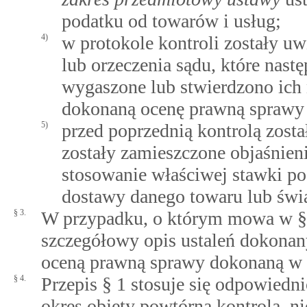
podatku od towarów i usług;
4)
w protokole kontroli zostały uw
lub orzeczenia sądu, które nast
wygaszone lub stwierdzono ich
dokonaną ocenę prawną sprawy 
5)
przed poprzednią kontrolą zosta
zostały zamieszczone objaśnien
stosowanie właściwej stawki po
dostawy danego towaru lub świa
§ 3.
W przypadku, o którym mowa w § 1
szczegółowy opis ustaleń dokonany
oceną prawną sprawy dokonaną w t
§ 4.
Przepis § 1 stosuje się odpowiedn
okres objęty powtórną kontrolą, n