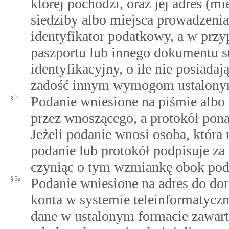
której pochodzi, oraz jej adres (m
siedziby albo miejsca prowadzenia 
identyfikator podatkowy, a w przy
paszportu lub innego dokumentu s
identyfikacyjny, o ile nie posiada
zadość innym wymogom ustalonym
§ 3.
Podanie wniesione na piśmie albo
przez wnoszącego, a protokół pona
Jeżeli podanie wnosi osoba, która
podanie lub protokół podpisuje za
czyniąc o tym wzmiankę obok pod
§ 3a.
Podanie wniesione na adres do do
konta w systemie teleinformatyc
dane w ustalonym formacie zawar