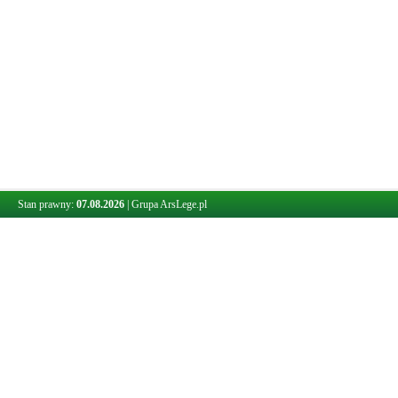
Stan prawny:
07.08.2026
|
Grupa ArsLege.pl