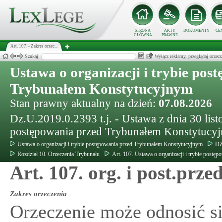
STRONA
AKTY
DOKUMENTY
CE
GŁÓWNA
PRAWNE
Art. 107. - Zakres orzec...
Szukaj:
Wyłącz reklamy, przeglądaj orz
Ustawa o organizacji i trybie pos
Trybunałem Konstytucyjnym
Stan prawny aktualny na dzień:
07.08.2026
Dz.U.2019.0.2393 t.j. - Ustawa z dnia 30 listo
postępowania przed Trybunałem Konstytucy
Ustawa o organizacji i trybie postępowania przed Trybunałem Konstytucyjnym
DZ
Rozdział 10. Orzeczenia Trybunału
Art. 107. Ustawa o organizacji i trybie post
Art. 107. org. i post.prz
Zakres orzeczenia
Orzeczenie może odnosić s