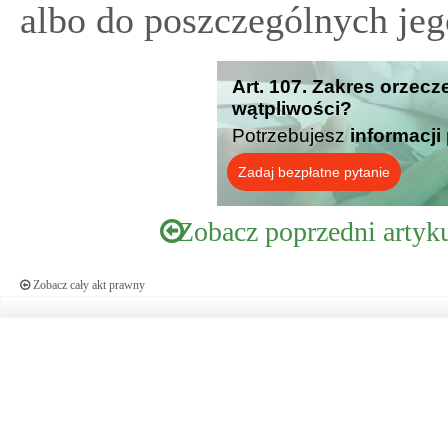
albo do poszczególnych jeg
Art. 107. Zakres orzecz
wątpliwości?
Potrzebujesz
informacji
Zadaj bezpłatne pytanie
Zobacz poprzedni artyk
Zobacz cały akt prawny