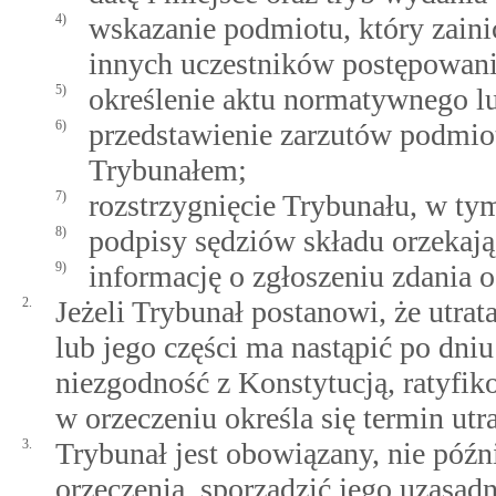
4)
wskazanie podmiotu, który zain
innych uczestników postępowani
5)
określenie aktu normatywnego lu
6)
przedstawienie zarzutów podmiot
Trybunałem;
7)
rozstrzygnięcie Trybunału, w t
8)
podpisy sędziów składu orzekają
9)
informację o zgłoszeniu zdania 
2.
Jeżeli Trybunał postanowi, że utr
lub jego części ma nastąpić po dni
niezgodność z Konstytucją, ratyf
w orzeczeniu określa się termin ut
3.
Trybunał jest obowiązany, nie późn
orzeczenia, sporządzić jego uzasad