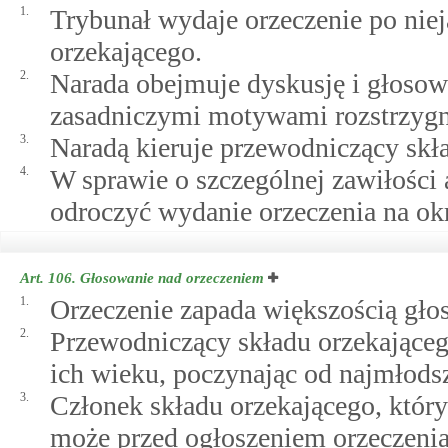
1.
Trybunał wydaje orzeczenie po nie
orzekającego.
2.
Narada obejmuje dyskusję i głosow
zasadniczymi motywami rozstrzygni
3.
Naradą kieruje przewodniczący skł
4.
W sprawie o szczególnej zawiłośc
odroczyć wydanie orzeczenia na okr
Art. 106.
Głosowanie nad orzeczeniem
1.
Orzeczenie zapada większością gło
2.
Przewodniczący składu orzekająceg
ich wieku, poczynając od najmłodsz
3.
Członek składu orzekającego, który
może przed ogłoszeniem orzeczenia 