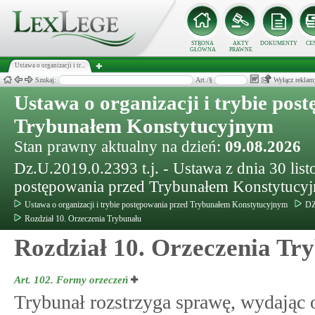
STRONA
AKTY
DOKUMENTY
CE
GŁÓWNA
PRAWNE
Ustawa o organizacji i tr...
Szukaj:
Art./§
Wyłącz reklam
Ustawa o organizacji i trybie pos
Trybunałem Konstytucyjnym
Stan prawny aktualny na dzień:
09.08.2026
Dz.U.2019.0.2393 t.j. - Ustawa z dnia 30 listo
postępowania przed Trybunałem Konstytucy
Ustawa o organizacji i trybie postępowania przed Trybunałem Konstytucyjnym
DZ
Rozdział 10. Orzeczenia Trybunału
Rozdział 10. Orzeczenia Tr
Art. 102.
Formy orzeczeń
Trybunał rozstrzyga sprawę, wydając 