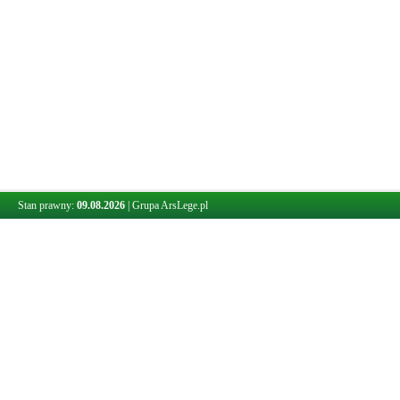
Stan prawny:
09.08.2026
|
Grupa ArsLege.pl