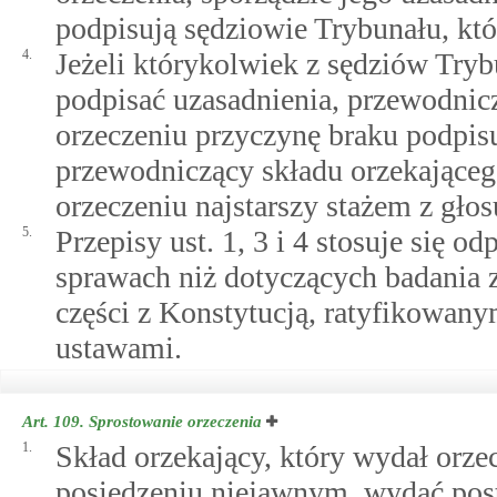
podpisują sędziowie Trybunału, któ
4.
Jeżeli którykolwiek z sędziów Tryb
podpisać uzasadnienia, przewodnic
orzeczeniu przyczynę braku podpisu
przewodniczący składu orzekająceg
orzeczeniu najstarszy stażem z gło
5.
Przepisy ust. 1, 3 i 4 stosuje się
sprawach niż dotyczących badania
części z Konstytucją, ratyfikow
ustawami.
Art. 109.
Sprostowanie orzeczenia
1.
Skład orzekający, który wydał orze
posiedzeniu niejawnym, wydać post