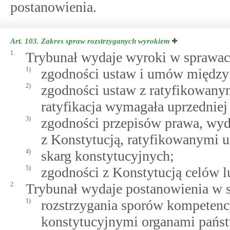
postanowienia.
Art. 103.
Zakres spraw rozstrzyganych wyrokiem
1.
Trybunał wydaje wyroki w sprawac
1)
zgodności ustaw i umów między
2)
zgodności ustaw z ratyfikowan
ratyfikacja wymagała uprzedniej
3)
zgodności przepisów prawa, wyd
z Konstytucją, ratyfikowanymi
4)
skarg konstytucyjnych;
5)
zgodności z Konstytucją celów lu
2.
Trybunał wydaje postanowienia w 
1)
rozstrzygania sporów kompeten
konstytucyjnymi organami pańs