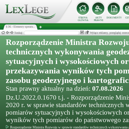
STRONA
AKTY
DOKUMENTY
CE
GŁÓWNA
PRAWNE
§ 36. - Elementy operatu...
Szukaj:
Wyłącz reklamy, przeglądaj orz
Rozporządzenie Ministra Rozwoj
technicznych wykonywania geode
sytuacyjnych i wysokościowych o
przekazywania wyników tych po
zasobu geodezyjnego i kartografi
Stan prawny aktualny na dzień:
07.08.2026
Dz.U.2022.0.1670 t.j. - Rozporządzenie Minis
2020 r. w sprawie standardów technicznych
pomiarów sytuacyjnych i wysokościowych or
wyników tych pomiarów do państwowego zas
Rozporządzenie Ministra Rozwoju w sprawie standardów technicznych wykonywania 