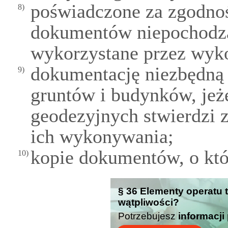
poświadczone za zgodnoś
8)
dokumentów niepochodząc
wykorzystane przez wyk
dokumentację niezbędną d
9)
gruntów i budynków, jeż
geodezyjnych stwierdzi 
ich wykonywania;
kopie dokumentów, o któ
10)
§ 36 Elementy operatu 
wątpliwości?
Potrzebujesz
informacji