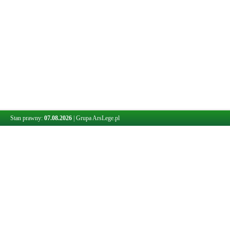
Stan prawny:
07.08.2026
|
Grupa ArsLege.pl