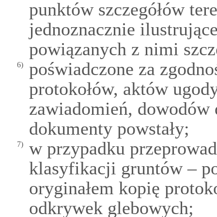
punktów szczegółów tere
jednoznacznie ilustrując
powiązanych z nimi szc
poświadczone za zgodnoś
6)
protokołów, aktów ugod
zawiadomień, dowodów d
dokumenty powstały;
w przypadku przeprowad
7)
klasyfikacji gruntów – 
oryginałem kopię protoko
odkrywek glebowych;