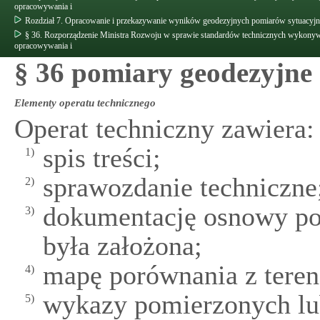
opracowywania i
Rozdział 7. Opracowanie i przekazywanie wyników geodezyjnych pomiarów sytuacyj
§ 36. Rozporządzenie Ministra Rozwoju w sprawie standardów technicznych wykony
opracowywania i
§ 36 pomiary geodezyjne
Elementy operatu technicznego
Operat techniczny zawiera:
spis treści;
1)
sprawozdanie techniczne
2)
dokumentację osnowy pom
3)
była założona;
mapę porównania z tere
4)
wykazy pomierzonych lu
5)