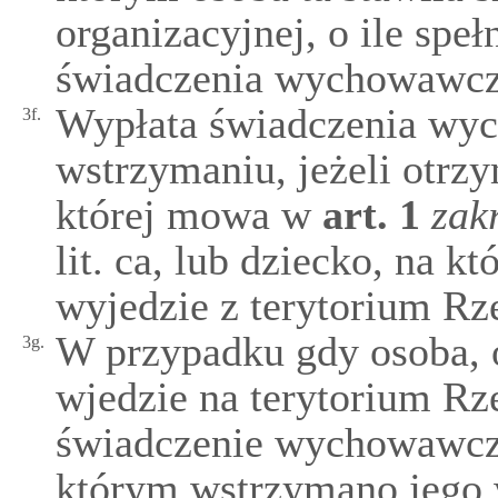
organizacyjnej, o ile spe
świadczenia wychowawcz
Wypłata świadczenia wy
3f.
wstrzymaniu, jeżeli otrz
której mowa w
art.
1
zak
lit. ca, lub dziecko, na k
wyjedzie z terytorium Rze
W przypadku gdy osoba, o
3g.
wjedzie na terytorium Rze
świadczenie wychowawcze
którym wstrzymano jego w