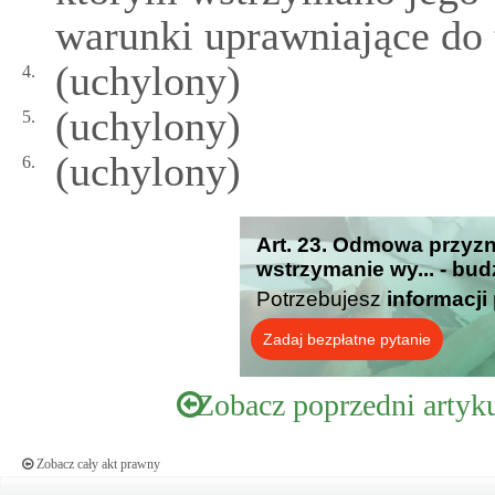
warunki uprawniające do 
(uchylony)
4.
(uchylony)
5.
(uchylony)
6.
Art. 23. Odmowa przyzn
wstrzymanie wy... - bud
Potrzebujesz
informacji
Zadaj bezpłatne pytanie
Zobacz poprzedni artyk
Zobacz cały akt prawny