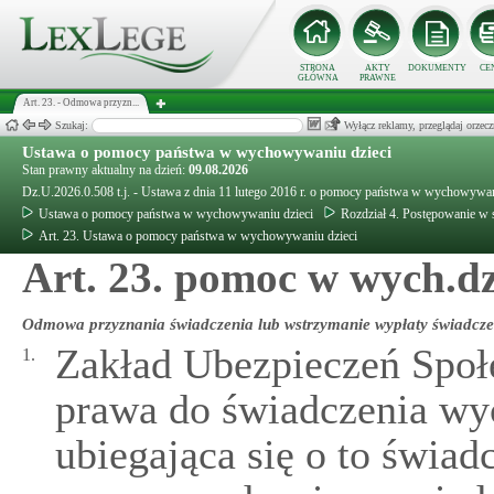
STRONA
AKTY
DOKUMENTY
CE
GŁÓWNA
PRAWNE
Art. 23. - Odmowa przyzn...
Szukaj:
Wyłącz reklamy, przeglądaj orz
Ustawa o pomocy państwa w wychowywaniu dzieci
Stan prawny aktualny na dzień:
09.08.2026
Dz.U.2026.0.508 t.j. - Ustawa z dnia 11 lutego 2016 r. o pomocy państwa w wychowywan
Ustawa o pomocy państwa w wychowywaniu dzieci
Rozdział 4. Postępowanie w
Art. 23. Ustawa o pomocy państwa w wychowywaniu dzieci
Art. 23. pomoc w wych.dz
Odmowa przyznania świadczenia lub wstrzymanie wypłaty świadcze
Zakład Ubezpieczeń Społ
1.
prawa do świadczenia wy
ubiegająca się o to świa