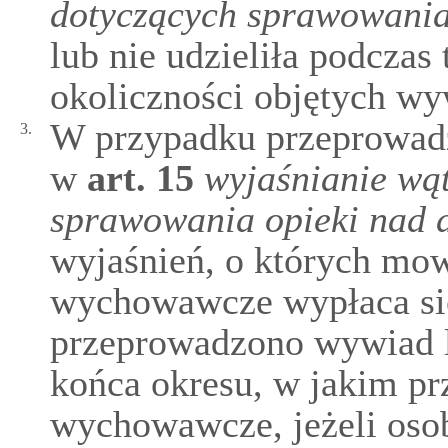
dotyczących sprawowania
lub nie udzieliła podcza
okoliczności objętych w
W przypadku przeprowad
3.
w
art.
15
wyjaśnianie wą
sprawowania opieki nad 
wyjaśnień, o których mow
wychowawcze wypłaca się
przeprowadzono wywiad l
końca okresu, w jakim pr
wychowawcze, jeżeli osob