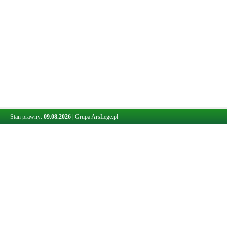
Stan prawny:
09.08.2026
|
Grupa ArsLege.pl