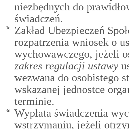
niezbędnych do prawidłowe
świadczeń.
Zakład Ubezpieczeń Społ
3c.
rozpatrzenia wniosek o u
wychowawczego, jeżeli o
zakres regulacji ustawy
us
wezwana do osobistego st
wskazanej jednostce org
terminie.
Wypłata świadczenia wy
3d.
wstrzymaniu, jeżeli otrz