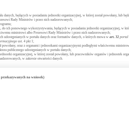
lu danych, będących w posiadaniu jednostki organizacyjnej, w której został powołany, lub bę
ezesowi Rady Ministrów i przez nich nadzorowanych;
rogramu;
ci, do ich ponownego wykorzystywania, będących w posiadaniu jednostki organizacyjnej, w któ
ściwemu ministrowi albo Prezesowi Rady Ministrów i przez nich nadzorowanych;
anych udostępnianych w portalu danych oraz formatów danych, o których mowa w
art.
32
portal
formacyjnego
ust. 4 pkt 1;
tał powołany, oraz z organami i jednostkami organizacyjnymi podległymi właściwemu ministro
ktora publicznego udostępnianych w portalu danych;
dnostki organizacyjnej, w której został powołany, lub pracowników organów i jednostek org
nadzorowanych, w zakresie otwartości danych.
go przekazywanych na wniosek)