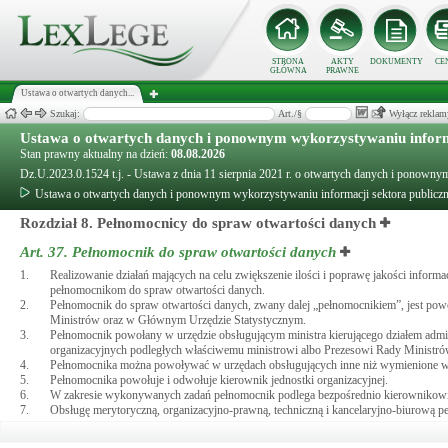
STRONA
AKTY
DOKUMENTY
CE
GŁÓWNA
PRAWNE
Ustawa o otwartych danych...
Szukaj:
Art./§
Wyłącz reklam
Ustawa o otwartych danych i ponownym wykorzystywaniu inform
Stan prawny aktualny na dzień:
08.08.2026
Dz.U.2023.0.1524 t.j. - Ustawa z dnia 11 sierpnia 2021 r. o otwartych danych i ponown
Ustawa o otwartych danych i ponownym wykorzystywaniu informacji sektora publicz
Rozdział 8. Pełnomocnicy do spraw otwartości danych
Art. 37.
Pełnomocnik do spraw otwartości danych
1.
Realizowanie działań mających na celu zwiększenie ilości i poprawę jakości infor
pełnomocnikom do spraw otwartości danych.
2.
Pełnomocnik do spraw otwartości danych, zwany dalej „pełnomocnikiem”, jest powo
Ministrów oraz w Głównym Urzędzie Statystycznym.
3.
Pełnomocnik powołany w urzędzie obsługującym ministra kierującego działem admin
organizacyjnych podległych właściwemu ministrowi albo Prezesowi Rady Ministró
4.
Pełnomocnika można powoływać w urzędach obsługujących inne niż wymienione w 
5.
Pełnomocnika powołuje i odwołuje kierownik jednostki organizacyjnej.
6.
W zakresie wykonywanych zadań pełnomocnik podlega bezpośrednio kierownikowi j
7.
Obsługę merytoryczną, organizacyjno-prawną, techniczną i kancelaryjno-biurową 