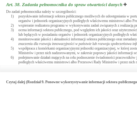
Art. 38.
Zadania pełnomocnika do spraw otwartości danych
Do zadań pełnomocnika należy w szczególności:
1)
pozyskiwanie informacji sektora publicznego możliwych do udostępniania w porta
organów i jednostek organizacyjnych podległych właściwemu ministrowi albo Pr
2)
wspieranie realizatora programu w wykonywaniu zadań związanych z realizacją p
3)
ocena informacji sektora publicznego, pod względem ich jakości oraz użytecznoś
lub będących w posiadaniu organów i jednostek organizacyjnych podległych wła
4)
monitorowanie jakości i aktualności informacji sektora publicznego oraz metad
znaczeniu dla rozwoju innowacyjności w państwie lub rozwoju społeczeństwa in
5)
współpraca z komórkami organizacyjnymi jednostki organizacyjnej, w której zos
Ministrów i przez nich nadzorowanymi, w zakresie poprawy jakości informacji se
6)
podejmowanie działań mających na celu podnoszenie świadomości pracowników je
podległych właściwemu ministrowi albo Prezesowi Rady Ministrów i przez nich 
Czytaj dalej (Rozdział 9. Ponowne wykorzystywanie informacji sektora publiczne