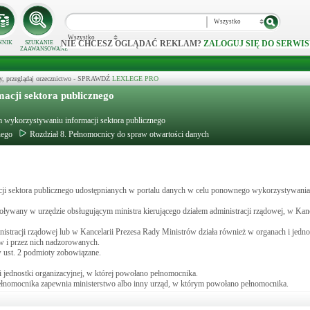
Wszystko
Wszystko
NIE CHCESZ OGLĄDAĆ REKLAM?
ZALOGUJ SIĘ DO SERWIS
NNIK
SZUKANIE
ZAAWANSOWANE
y, przeglądaj orzecznictwo - SPRAWDŹ
LEXLEGE PRO
acji sektora publicznego
ym wykorzystywaniu informacji sektora publicznego
nego
Rozdział 8. Pełnomocnicy do spraw otwartości danych
macji sektora publicznego udostępnianych w portalu danych w celu ponownego wykorzystywania
ływany w urzędzie obsługującym ministra kierującego działem administracji rządowej, w Kanc
istracji rządowej lub w Kancelarii Prezesa Rady Ministrów działa również w organach i jedn
w i przez nich nadzorowanych.
ust. 2 podmioty zobowiązane.
ednostki organizacyjnej, w której powołano pełnomocnika.
pełnomocnika zapewnia ministerstwo albo inny urząd, w którym powołano pełnomocnika.