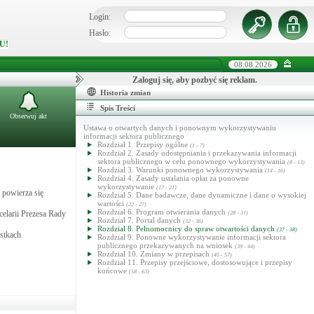
Login:
Hasło:
U!
08.08.2026
Zaloguj się, aby pozbyć się reklam.
Historia zmian
Spis Treści
Obserwuj akt
Ustawa o otwartych danych i ponownym wykorzystywaniu
informacji sektora publicznego
Rozdział 1. Przepisy ogólne
(1 - 7)
Rozdział 2. Zasady udostępniania i przekazywania informacji
sektora publicznego w celu ponownego wykorzystywania
(8 - 13)
Rozdział 3. Warunki ponownego wykorzystywania
(14 - 16)
Rozdział 4. Zasady ustalania opłat za ponowne
wykorzystywanie
(17 - 21)
 powierza się
Rozdział 5. Dane badawcze, dane dynamiczne i dane o wysokiej
wartości
(22 - 27)
Rozdział 6. Program otwierania danych
elarii Prezesa Rady
(28 - 31)
Rozdział 7. Portal danych
(32 - 36)
Rozdział 8. Pełnomocnicy do spraw otwartości danych
(37 - 38)
ostkach
Rozdział 9. Ponowne wykorzystywanie informacji sektora
publicznego przekazywanych na wniosek
(39 - 44)
Rozdział 10. Zmiany w przepisach
(45 - 57)
Rozdział 11. Przepisy przejściowe, dostosowujące i przepisy
końcowe
(58 - 63)