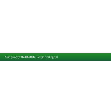
Stan prawny:
07.08.2026
|
Grupa ArsLege.pl