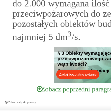
do 2.000 wymagana ilość
przeciwpożarowych do ze
pozostałych obiektów bu
3
najmniej 5 dm
/s.
§ 3 Obiekty wymagając
przeciwpożarowego zaop
wątpliwości?
Potrzebujesz
informacji
Zadaj bezpłatne pytanie
Zobacz poprzedni paragr
Zobacz cały akt prawny