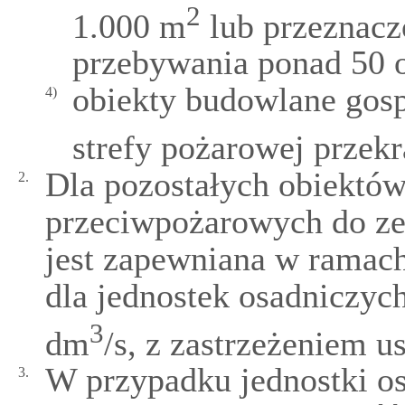
2
1.000 m
lub przeznacz
przebywania ponad 50 
obiekty budowlane gosp
4)
strefy pożarowej przek
Dla pozostałych obiektó
2.
przeciwpożarowych do ze
jest zapewniana w ramac
dla jednostek osadniczych
3
dm
/s, z zastrzeżeniem us
W przypadku jednostki os
3.