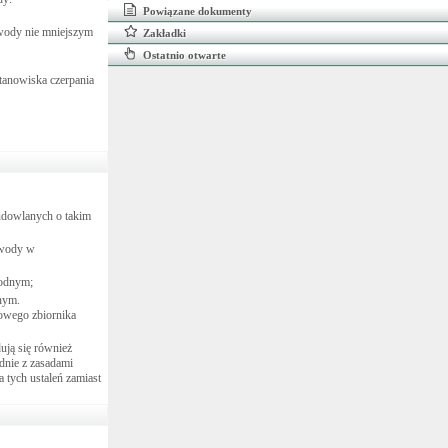
Powiązane dokumenty
 wody nie mniejszym
Zakładki
Ostatnio otwarte
tanowiska czerpania
udowlanych o takim
 wody w
odnym;
nym.
rowego zbiornika
ują się również
dnie z zasadami
 tych ustaleń zamiast