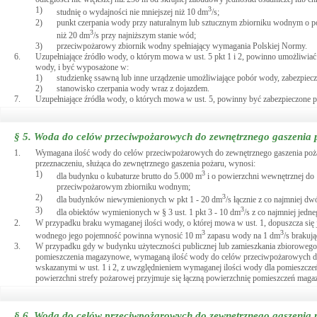
1)
3
studnię o wydajności nie mniejszej niż 10 dm
/s;
2)
punkt czerpania wody przy naturalnym lub sztucznym zbiorniku wodnym o p
3
niż 20 dm
/s przy najniższym stanie wód;
3)
przeciwpożarowy zbiornik wodny spełniający wymagania Polskiej Normy.
6.
Uzupełniające źródło wody, o którym mowa w ust. 5 pkt 1 i 2, powinno umożliwiać 
wody, i być wyposażone w:
1)
studzienkę ssawną lub inne urządzenie umożliwiające pobór wody, zabezpiec
2)
stanowisko czerpania wody wraz z dojazdem.
7.
Uzupełniające źródła wody, o których mowa w ust. 5, powinny być zabezpieczone 
§ 5.
Woda do celów przeciwpożarowych do zewnętrznego gaszenia p
1.
Wymagana ilość wody do celów przeciwpożarowych do zewnętrznego gaszenia pożar
przeznaczeniu, służąca do zewnętrznego gaszenia pożaru, wynosi:
1)
3
dla budynku o kubaturze brutto do 5.000 m
i o powierzchni wewnętrznej do
przeciwpożarowym zbiorniku wodnym;
2)
3
dla budynków niewymienionych w pkt 1 - 20 dm
/s łącznie z co najmniej 
3)
3
dla obiektów wymienionych w § 3 ust. 1 pkt 3 - 10 dm
/s z co najmniej jed
2.
W przypadku braku wymaganej ilości wody, o której mowa w ust. 1, dopuszcza się 
3
3
wodnego jego pojemność powinna wynosić 10 m
zapasu wody na 1 dm
/s brakuj
3.
W przypadku gdy w budynku użyteczności publicznej lub zamieszkania zbiorowego b
pomieszczenia magazynowe, wymaganą ilość wody do celów przeciwpożarowych do z
wskazanymi w ust. 1 i 2, z uwzględnieniem wymaganej ilości wody dla pomieszczeń 
powierzchni strefy pożarowej przyjmuje się łączną powierzchnię pomieszczeń ma
§ 6.
Woda do celów przeciwpożarowych do zewnętrznego gaszenia 