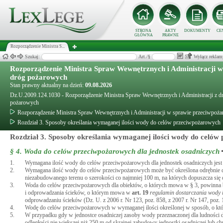
STRONA
AKTY
DOKUMENTY
CE
GŁÓWNA
PRAWNE
Rozporządzenie Ministra S...
Szukaj:
Art./§
Wyłącz reklam
Rozporządzenie Ministra Spraw Wewnętrznych i Administracji 
dróg pożarowych
Stan prawny aktualny na dzień:
09.08.2026
Dz.U.2009.124.1030 - Rozporządzenie Ministra Spraw Wewnętrznych i Administracji z dn
pożarowych
Rozporządzenie Ministra Spraw Wewnętrznych i Administracji w sprawie przeciwpoż
Rozdział 3. Sposoby określania wymaganej ilości wody do celów przeciwpożarowych
Rozdział 3. Sposoby określania wymaganej ilości wody do celó
§ 4.
Woda do celów przeciwpożarowych dla jednostek osadniczych
1.
Wymagana ilość wody do celów przeciwpożarowych dla jednostek osadniczych jest ok
2.
Wymagana ilość wody do celów przeciwpożarowych może być określona odrębnie dla d
niezabudowanego terenu o szerokości co najmniej 100 m, na których dopuszcza się d
3.
Woda do celów przeciwpożarowych dla obiektów, o których mowa w § 3, powinna b
i odprowadzania ścieków, o którym mowa w
art.
19
regulamin dostarczania wody
odprowadzaniu ścieków (Dz. U. z 2006 r. Nr 123, poz. 858, z 2007 r. Nr 147, poz. 1
4.
Wodę do celów przeciwpożarowych w wymaganej ilości określonej w sposób, o któ
5.
W przypadku gdy w jednostce osadniczej zasoby wody przeznaczonej dla ludności 
odległości nie większej niż 250 m od skrajnej zabudowy jednostki osadniczej lub c