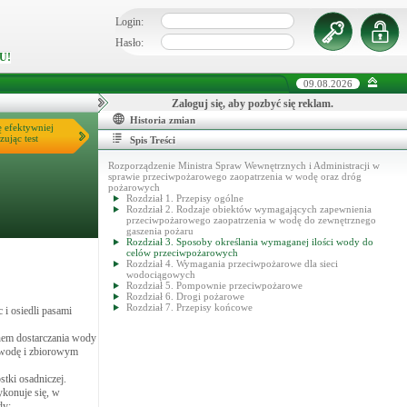
Login:
Hasło:
U!
09.08.2026
Zaloguj się, aby pozbyć się reklam.
Historia zmian
ę efektywniej
zując test
Spis Treści
Rozporządzenie Ministra Spraw Wewnętrznych i Administracji w
sprawie przeciwpożarowego zaopatrzenia w wodę oraz dróg
pożarowych
Rozdział 1. Przepisy ogólne
Rozdział 2. Rodzaje obiektów wymagających zapewnienia
przeciwpożarowego zaopatrzenia w wodę do zewnętrznego
gaszenia pożaru
Rozdział 3. Sposoby określania wymaganej ilości wody do
celów przeciwpożarowych
Rozdział 4. Wymagania przeciwpożarowe dla sieci
wodociągowych
Rozdział 5. Pompownie przeciwpożarowe
Rozdział 6. Drogi pożarowe
Rozdział 7. Przepisy końcowe
 i osiedli pasami
nem dostarczania wody
w wodę i zbiorowym
tki osadniczej.
konuje się, w
dy: