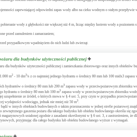
ojemności zapewniającej odpowiedni zapas wody albo na cieku wodnym o stałym przepływie
pobieranie wody z głębokości nie większej niż 4 m, licząc między lustrem wody a poziomem s
zone przed zamuleniem i zamarzaniem;
przed przypadkowym wpadnięciem do nich ludzi lub zwierząt.
ożaru dla budynków użyteczności publicznej
u dla budynków użyteczności publicznej i zamieszkania zbiorowego oraz innych obiektów b
2
3
 1.000 m
- 10 dm
/s z co najmniej jednego hydrantu o średnicy 80 mm lub 100 midx3 zapasu
3
dwóch hydrantów o średnicy 80 mm lub 200 m
zapasu wody w przeciwpożarowym zbiorniku w
3
nego hydrantu o średnicy 80 mm lub 100 m
zapasu wody w przeciwpożarowym zbiorniku wod
jej uzupełnienie ze źródeł, o których mowa w § 4 ust. 5, przy czym w przypadku przeciwpoża
3
ącej wydajności wodociągu, jednak nie mniej niż 50 m
.
ądź w innych obiektach budowlanych o takim przeznaczeniu w jednej strefie pożarowej znajd
ewnętrznego gaszenia pożaru dla takiego budynku lub obiektu budowlanego określa się zgo
magazynowych ustalonej zgodnie z zasadami określonymi w § 6 ust. 3, z zastrzeżeniem, że dla
gazynowych, przyjmując dla całego budynku lub obiektu budowlanego wyższe z wymagań.
pożaru