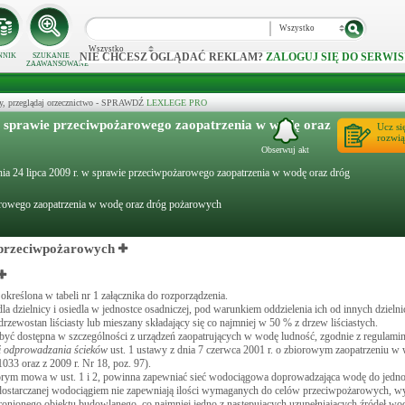
Wszystko
Wszystko
NIE CHCESZ OGLĄDAĆ REKLAM?
ZALOGUJ SIĘ DO SERWIS
NNIK
SZUKANIE
ZAAWANSOWANE
y, przeglądaj orzecznictwo - SPRAWDŹ
LEXLEGE PRO
w sprawie przeciwpożarowego zaopatrzenia w wodę oraz
Ucz si
rozwią
Obserwuj akt
ia 24 lipca 2009 r. w sprawie przeciwpożarowego zaopatrzenia w wodę oraz dróg
arowego zaopatrzenia w wodę oraz dróg pożarowych
w przeciwpożarowych
reślona w tabeli nr 1 załącznika do rozporządzenia.
zielnicy i osiedla w jednostce osadniczej, pod warunkiem oddzielenia ich od innych dzielnic
rzewostan liściasty lub mieszany składający się co najmniej w 50 % z drzew liściastych.
yć dostępna w szczególności z urządzeń zaopatrujących w wodę ludność, zgodnie z regulami
 i odprowadzania ścieków
ust. 1 ustawy z dnia 7 czerwca 2001 r. o zbiorowym zaopatrzeniu 
033 oraz z 2009 r. Nr 18, poz. 97).
rym mowa w ust. 1 i 2, powinna zapewniać sieć wodociągowa doprowadzająca wodę do jednos
dostarczanej wodociągiem nie zapewniają ilości wymaganych do celów przeciwpożarowych, wy
hronionego obiektu budowlanego, co najmniej jedno z następujących uzupełniających źródeł wo