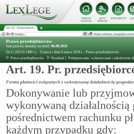
STRONA
AKTY
DOKUMENTY
CE
GŁÓWNA
PRAWNE
Art. 19. - Forma płatnoś...
Szukaj:
Wyłącz reklamy, przeglądaj orz
Prawo przedsiębiorców
Stan prawny aktualny na dzień:
06.08.2026
Dz.U.2025.0.1480 t.j. - Ustawa z dnia 6 marca 2018 r. - Prawo przedsiębiorców
Prawo przedsiębiorców
Rozdział 2. Podejmowanie, wykonywanie i zakończenie dz
Art. 19. Pr. przedsiębior
Forma płatności związanych z wykonywaną działalnością gospoda
Dokonywanie lub przyjmowa
wykonywaną działalnością 
pośrednictwem rachunku pła
każdym przypadku gdy: