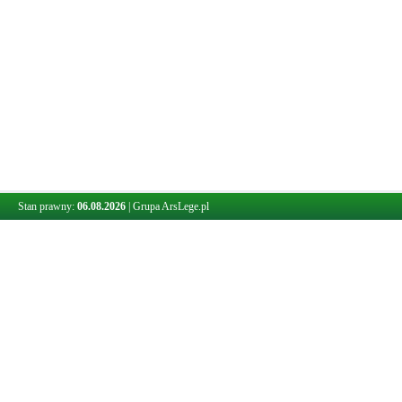
Stan prawny:
06.08.2026
|
Grupa ArsLege.pl