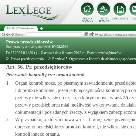
STRONA
AKTY
DOKUMENTY
CE
GŁÓWNA
PRAWNE
Art. 56. - Przerwanie ko...
Szukaj:
Wyłącz reklamy, przeglądaj orz
Prawo przedsiębiorców
Stan prawny aktualny na dzień:
09.08.2026
Dz.U.2025.0.1480 t.j. - Ustawa z dnia 6 marca 2018 r. - Prawo przedsiębiorców
Prawo przedsiębiorców
Rozdział 5. Ograniczenia kontroli działalności gospodarcz
Art. 56. Pr. przedsiębiorców
Przerwanie kontroli przez organ kontroli
1.
Organ kontroli może, po pisemnym zawiadomieniu przedsiębio
lub próbki kontrolnej, jeżeli jedyną czynnością kontrolną po 
przerwy nie wlicza się do czasu, o którym mowa w
art.
55
cza
przerwy przedsiębiorca miał możliwość wykonywania działalno
dokumentacji i posiadanych rzeczy, z wyjątkiem zabezpieczonej
2.
W przypadku, o którym mowa w ust. 1, doręczenie przedsiębio
doręczono przedsiębiorcy protokół kontroli, nie wlicza się do 
kontroli innego organu.