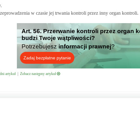
.
zeprowadzenia w czasie jej trwania kontroli przez inny organ kontroli.
Art. 56. Przerwanie kontroli przez organ ko
budzi Twoje wątpliwości?
Potrzebujesz
informacji prawnej
?
Zadaj bezpłatne pytanie
ni artykuł
|
Zobacz następny artykuł