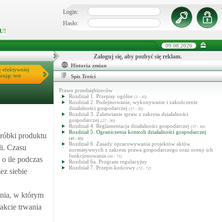
Login:
Hasło:
U!
09.08.2026
Zaloguj się, aby pozbyć się reklam.
Historia zmian
ę efektywniej
zując test
Spis Treści
Prawo przedsiębiorców
Rozdział 1. Przepisy ogólne
(1 - 16)
Rozdział 2. Podejmowanie, wykonywanie i zakończenie
działalności gospodarczej
(17 - 26)
Rozdział 3. Załatwianie spraw z zakresu działalności
gospodarczej
(27 - 36)
Rozdział 4. Reglamentacja działalności gospodarczej
(37 - 44)
Rozdział 5. Ograniczenia kontroli działalności gospodarczej
róbki produktu
(45 - 65)
Rozdział 6. Zasady opracowywania projektów aktów
li. Czasu
normatywnych z zakresu prawa gospodarczego oraz oceny ich
funkcjonowania
(66 - 71)
, o ile podczas
Rozdział 6a. Program regulacyjny
Rozdział 7. Przepis końcowy
(72 - 72)
ez siebie
dnia, w którym
rakcie trwania