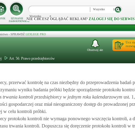
Wszystko
Wszystko
NIE CHCESZ OGLĄDAĆ REKLAM?
ZALOGUJ SIĘ DO SERWIS
NNIK
SZUKANIE
ZAAWANSOWANE
ecznictwo - SPRAWDŹ
LEXLEGE PRO
Ucz si
rozwią
Obserwuj akt
ej
Art. 56. Prawo przedsiębiorców
rcy, przerwać kontrolę na czas niezbędny do przeprowadzenia badań p
otrzymaniu wyniku badania próbki będzie sporządzenie protokołu kontro
s trwania kontroli przedsiębiorcy w jednym roku kalendarzowym
ust. 1
ści gospodarczej oraz miał nieograniczony dostęp do prowadzonej prz
 w celu kontroli próbki.
rcy protokołu kontroli nie wymaga ponownego wszczęcia kontroli, a 
czasu trwania kontroli. Dopuszcza się doręczenie protokołu kontroli w t