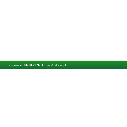
Stan prawny:
06.08.2026
|
Grupa ArsLege.pl