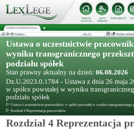
STRONA
AKTY
DOKUMENTY
CE
GŁÓWNA
PRAWNE
Ustawa o uczestnictwie pr...
Szukaj:
Art./§
Wyłącz reklam
Ustawa o uczestnictwie pracownik
wyniku transgranicznego przekszta
podziału spółek
Stan prawny aktualny na dzień:
06.08.2026
Dz.U.2023.0.1784 - Ustawa z dnia 26 maja 2
w spółce powstałej w wyniku transgranicznego
podziału spółek
Ustawa o uczestnictwie pracowników w spółce powstałej w wyniku transgranicznego prz
Rozdział 4 Reprezentacja pracowników
Rozdział 4 Reprezentacja 