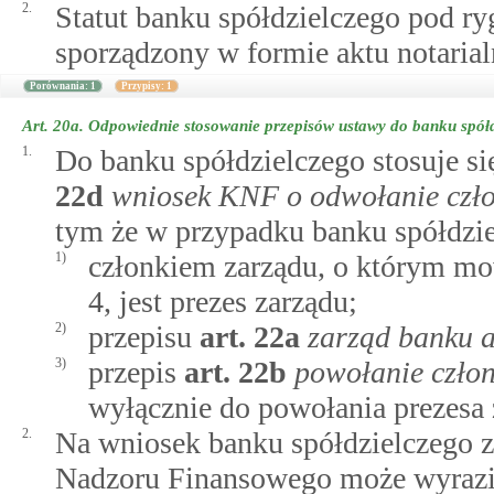
2.
Statut banku spółdzielczego pod r
sporządzony w formie aktu notarial
Porównania: 1
Przypisy: 1
Art. 20a.
Odpowiednie stosowanie przepisów ustawy do banku spółd
1.
Do banku spółdzielczego stosuje si
22d
wniosek KNF o odwołanie czło
tym że w przypadku banku spółdzi
1)
członkiem zarządu, o którym 
4, jest prezes zarządu;
2)
przepisu
art.
22a
zarząd banku 
3)
przepis
art.
22b
powołanie czło
wyłącznie do powołania prezesa 
2.
Na wniosek banku spółdzielczego 
Nadzoru Finansowego może wyrazi