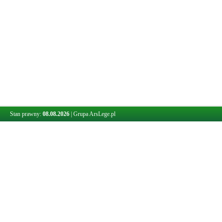
Stan prawny:
08.08.2026
|
Grupa ArsLege.pl