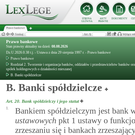
STRONA
AKTY
DOKUMENTY
CE
GŁÓWNA
PRAWNE
Prawo bankowe
Szukaj:
Art./§
Wyłącz re
Prawo bankowe
Stan prawny aktualny na dzień:
08.08.2026
Dz.U.2026.0.38 t.j. - Ustawa z dnia 29 sierpnia 1997 r. - Prawo bankowe
Prawo bankowe
Rozdział 2. Tworzenie i organizacja banków, oddziałów i przedstawicielstw banków o
spółek holdingowych o działalności mieszanej
B. Banki spółdzielcze
B. Banki spółdzielcze
Art. 20.
Bank spółdzielczy i jego statut
1.
Bankiem spółdzielczym jest bank 
ustawowych
pkt 1 ustawy o funkcj
zrzeszaniu się i bankach zrzeszając