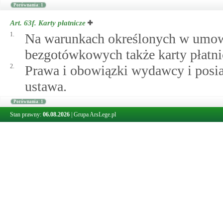
Porównania: 1
Art. 63f.
Karty płatnicze
1.
Na warunkach określonych w umowa
bezgotówkowych także karty płatni
2.
Prawa i obowiązki wydawcy i posiad
ustawa.
Porównania: 1
Stan prawny:
06.08.2026
|
Grupa ArsLege.pl
Art. 63g.
Uchylony
uchylony
Porównania: 1
Przypisy: 1
Art. 63h.
Rozporządzenie w sprawie wzoru formularza przelewu/wp
Minister właściwy do spraw instytucj
rozporządzenia, po zasięgnięciu opin
wzór formularza polecenia przelewu