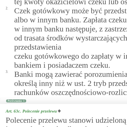
tej kwoty okazicielowi czeku lub o
2.
Czek gotówkowy może być przedstaw
albo w innym banku. Zapłata czek
w innym banku następuje, z zastrze
od trasata środków wystarczającyc
przedstawienia
czeku gotówkowego do zapłaty w 
bankiem i posiadaczem czeku.
3.
Banki mogą zawierać porozumienia,
określą inny niż w ust. 2 tryb prz
rachunków oszczędnościowo-rozli
Porównania: 1
Art. 63c.
Polecenie przelewu
Polecenie przelewu stanowi udzieloną