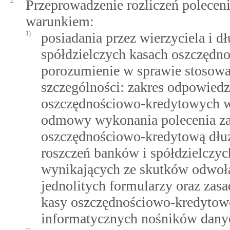
2.
Przeprowadzenie rozliczeń poleceni
warunkiem:
1)
posiadania przez wierzyciela i 
spółdzielczych kasach oszczędn
porozumienie w sprawie stosowan
szczególności: zakres odpowiedz
oszczędnościowo-kredytowych wy
odmowy wykonania polecenia zap
oszczędnościowo-kredytową dłu
roszczeń banków i spółdzielczy
wynikających ze skutków odwołan
jednolitych formularzy oraz zas
kasy oszczędnościowo-kredytowe
informatycznych nośników dany