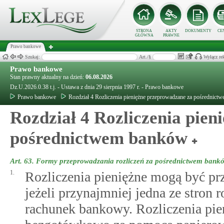
STRONA
AKTY
DOKUMENTY
CE
GŁÓWNA
PRAWNE
Prawo bankowe
Szukaj:
Art./§
Wyłącz re
Prawo bankowe
Stan prawny aktualny na dzień:
06.08.2026
Dz.U.2026.0.38 t.j. - Ustawa z dnia 29 sierpnia 1997 r. - Prawo bankowe
Prawo bankowe
Rozdział 4 Rozliczenia pieniężne przeprowadzane za pośrednic
Rozdział 4 Rozliczenia pie
pośrednictwem banków
Art. 63.
Formy przeprowadzania rozliczeń za pośrednictwem bank
1.
Rozliczenia pieniężne mogą być p
jeżeli przynajmniej jedna ze stron r
rachunek bankowy. Rozliczenia pi