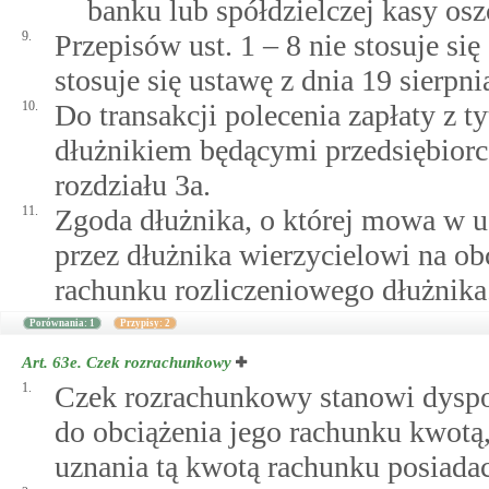
banku lub spółdzielczej kasy os
9.
Przepisów ust. 1 – 8 nie stosuje się
stosuje się ustawę z dnia 19 sierpni
10.
Do transakcji polecenia zapłaty z t
dłużnikiem będącymi przedsiębiorc
rozdziału 3a.
11.
Zgoda dłużnika, o której mowa w us
przez dłużnika wierzycielowi na obc
rachunku rozliczeniowego dłużnika
Porównania: 1
Przypisy: 2
Art. 63e.
Czek rozrachunkowy
1.
Czek rozrachunkowy stanowi dyspo
do obciążenia jego rachunku kwotą,
uznania tą kwotą rachunku posiada