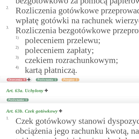
bezgotówkowo za pomocą papierow
2.
Rozliczenia gotówkowe przeprowa
wpłatę gotówki na rachunek wierzyc
3.
Rozliczenia bezgotówkowe przepro
1)
poleceniem przelewu;
2)
poleceniem zapłaty;
3)
czekiem rozrachunkowym;
4)
kartą płatniczą.
Orzeczenia: 9
Porównania: 1
Przypisy: 1
Art. 63a.
Uchylony
Porównania: 1
Art. 63b.
Czek gotówkowy
1.
Czek gotówkowy stanowi dyspozycj
obciążenia jego rachunku kwotą, na