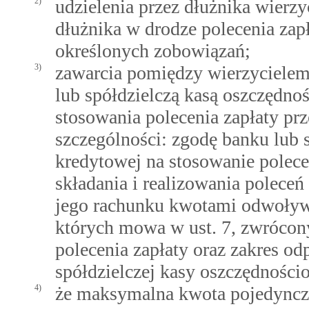
2)
udzielenia przez dłużnika wierz
dłużnika w drodze polecenia zap
określonych zobowiązań;
3)
zawarcia pomiędzy wierzyciele
lub spółdzielczą kasą oszczęd
stosowania polecenia zapłaty prz
szczególności: zgodę banku lub 
kredytowej na stosowanie polecen
składania i realizowania poleceń
jego rachunku kwotami odwoływa
których mowa w ust. 7, zwróco
polecenia zapłaty oraz zakres od
spółdzielczej kasy oszczędności
4)
że maksymalna kwota pojedyncze