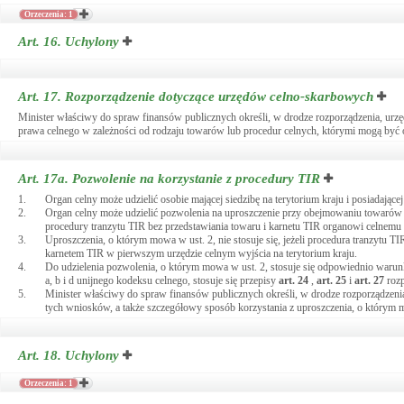
Orzeczenia: 1
Art. 16.
Uchylony
Art. 17.
Rozporządzenie dotyczące urzędów celno-skarbowych
Minister właściwy do spraw finansów publicznych określi, w drodze rozporządzenia, urz
prawa celnego w zależności od rodzaju towarów lub procedur celnych, którymi mogą być
Art. 17a.
Pozwolenie na korzystanie z procedury TIR
1.
Organ celny może udzielić osobie mającej siedzibę na terytorium kraju i posiada
2.
Organ celny może udzielić pozwolenia na uproszczenie przy obejmowaniu towarów
procedury tranzytu TIR bez przedstawiania towaru i karnetu TIR organowi celnemu 
3.
Uproszczenia, o którym mowa w ust. 2, nie stosuje się, jeżeli procedura tranzytu T
karnetem TIR w pierwszym urzędzie celnym wyjścia na terytorium kraju.
4.
Do udzielenia pozwolenia, o którym mowa w ust. 2, stosuje się odpowiednio waru
a, b i d unijnego kodeksu celnego, stosuje się przepisy
art.
24
,
art.
25
i
art.
27
roz
5.
Minister właściwy do spraw finansów publicznych określi, w drodze rozporządzeni
tych wniosków, a także szczegółowy sposób korzystania z uproszczenia, o którym m
Art. 18.
Uchylony
Orzeczenia: 1