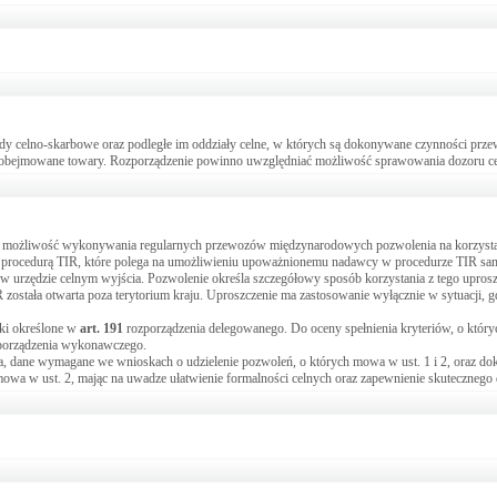
ędy celno-skarbowe oraz podległe im oddziały celne, w których są dokonywane czynności prze
 obejmowane towary. Rozporządzenie powinno uwzględniać możliwość sprawowania dozoru celn
jącej możliwość wykonywania regularnych przewozów międzynarodowych pozwolenia na korzysta
 procedurą TIR, które polega na umożliwieniu upoważnionemu nadawcy w procedurze TIR sam
w urzędzie celnym wyjścia. Pozwolenie określa szczegółowy sposób korzystania z tego uprosz
IR została otwarta poza terytorium kraju. Uproszczenie ma zastosowanie wyłącznie w sytuacji, g
nki określone w
art.
191
rozporządzenia delegowanego. Do oceny spełnienia kryteriów, o któ
porządzenia wykonawczego.
a, dane wymagane we wnioskach o udzielenie pozwoleń, o których mowa w ust. 1 i 2, oraz do
owa w ust. 2, mając na uwadze ułatwienie formalności celnych oraz zapewnienie skutecznego 