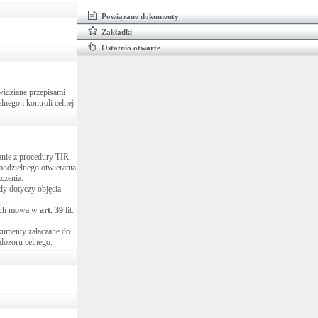
Powiązane dokumenty
Zakładki
Ostatnio otwarte
widziane przepisami
ego i kontroli celnej.
nie z procedury TIR.
odzielnego otwierania
czenia.
dy dotyczy objęcia
rych mowa w
art.
39
lit.
kumenty załączane do
dozoru celnego.