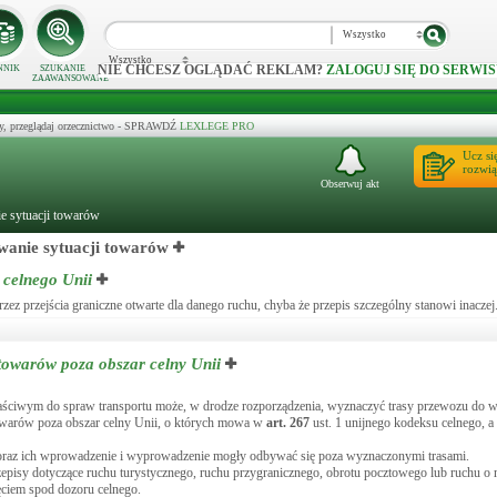
Wszystko
Wszystko
NIE CHCESZ OGLĄDAĆ REKLAM?
ZALOGUJ SIĘ DO SERWIS
NNIK
SZUKANIE
ZAAWANSOWANE
y, przeglądaj orzecznictwo - SPRAWDŹ
LEXLEGE PRO
Ucz si
rozwią
Obserwuj akt
e sytuacji towarów
wanie sytuacji towarów
celnego Unii
 przejścia graniczne otwarte dla danego ruchu, chyba że przepis szczególny stanowi inaczej
towarów poza obszar celny Unii
aściwym do spraw transportu może, w drodze rozporządzenia, wyznaczyć trasy przewozu do w
towarów poza obszar celny Unii, o których mowa w
art.
267
ust. 1 unijnego kodeksu celnego, a 
 oraz ich wprowadzenie i wyprowadzenie mogły odbywać się poza wyznaczonymi trasami.
episy dotyczące ruchu turystycznego, ruchu przygranicznego, obrotu pocztowego lub ruchu o 
ęciem spod dozoru celnego.