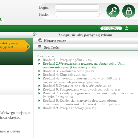
Login:
Hasło:
U!
07.08.2026
Zaloguj się, aby pozbyć się reklam.
Historia zmian
ę efektywniej
zując test
Spis Treści
Prawo celne
Rozdział 1. Przepisy ogólne
(1 - 13b)
Rozdział 2.Wprowadzanie towarów na obszar celny Unii i
regulowanie sytuacji towarów
(14 - 35b)
Rozdział 3. Zwolnienia celne
(36 - 50)
Rozdział 4. Dług celny
(51 - 68a)
Rozdział 4a. Wywóz, o którym mowa w art. 140 ust. 2
rozporządzenia delegowanego
(68b - 68b)
.
Rozdział 5.Organy celne i ich właściwość
(69 - 72)
Rozdział 6. Postępowanie w sprawach celnych
(73 - 95b)
Rozdział 7. Zasady postępowania z towarami objętymi Wspólną
Polityką Rolną
(96 - 96)
Rozdział 8. Ewidencja i statystyka dotycząca obrotu
towarowego z państwami członkowskimi Unii
(97 - 102)
Rozdział 9. Przepis końcowy
(103 - 103)
łaściwego miejsca, o
także określić:
mało istotnym