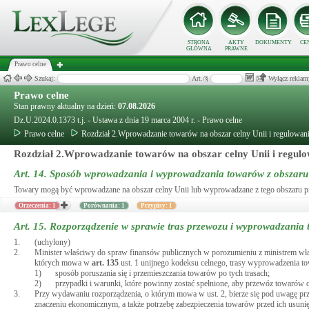
STRONA
AKTY
DOKUMENTY
CE
GŁÓWNA
PRAWNE
Prawo celne
Szukaj:
Art./§
Wyłącz reklam
Prawo celne
Stan prawny aktualny na dzień:
07.08.2026
Dz.U.2024.0.1373 t.j. - Ustawa z dnia 19 marca 2004 r. - Prawo celne
Prawo celne
Rozdział 2.Wprowadzanie towarów na obszar celny Unii i regulowani
Rozdział 2.Wprowadzanie towarów na obszar celny Unii i regulo
Art. 14.
Sposób wprowadzania i wyprowadzania towarów z obszaru 
Towary mogą być wprowadzane na obszar celny Unii lub wyprowadzane z tego obszaru przez
Orzeczenia: 1
Porównania: 1
Przypisy: 1
Art. 15.
Rozporządzenie w sprawie tras przewozu i wyprowadzania 
1.
(uchylony)
2.
Minister właściwy do spraw finansów publicznych w porozumieniu z ministrem wł
których mowa w
art.
135
ust. 1 unijnego kodeksu celnego, trasy wyprowadzenia 
1)
sposób poruszania się i przemieszczania towarów po tych trasach;
2)
przypadki i warunki, które powinny zostać spełnione, aby przewóz towarów
3.
Przy wydawaniu rozporządzenia, o którym mowa w ust. 2, bierze się pod uwagę prz
znaczeniu ekonomicznym, a także potrzebę zabezpieczenia towarów przed ich usuni