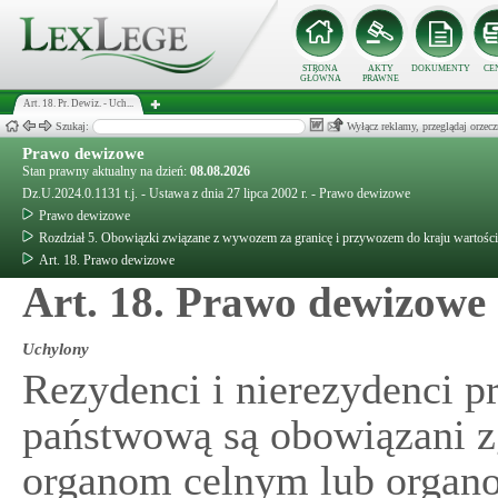
STRONA
AKTY
DOKUMENTY
CE
GŁÓWNA
PRAWNE
Art. 18. Pr. Dewiz. - Uch...
Szukaj:
Wyłącz reklamy, przeglądaj orz
Prawo dewizowe
Stan prawny aktualny na dzień:
08.08.2026
Dz.U.2024.0.1131 t.j. - Ustawa z dnia 27 lipca 2002 r. - Prawo dewizowe
Prawo dewizowe
Rozdział 5. Obowiązki związane z wywozem za granicę i przywozem do kraju wartośc
Art. 18. Prawo dewizowe
Art. 18. Prawo dewizowe
Uchylony
Rezydenci i nierezydenci p
państwową są obowiązani z
organom celnym lub organo