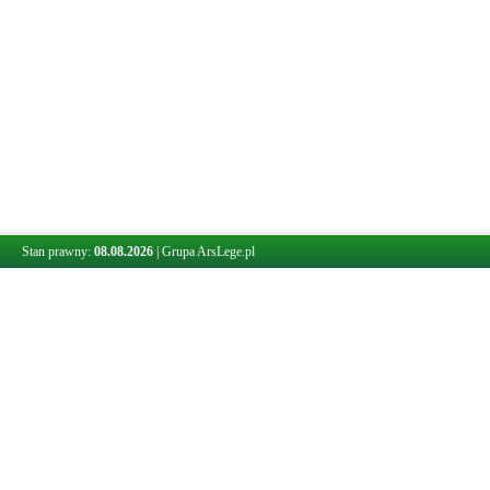
Stan prawny:
08.08.2026
|
Grupa ArsLege.pl