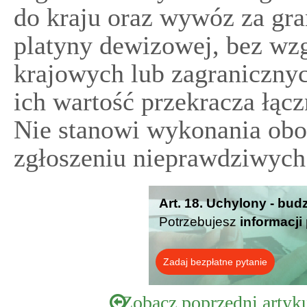
do kraju oraz wywóz za gra
platyny dewizowej, bez wzgl
krajowych lub zagranicznyc
ich wartość przekracza łąc
Nie stanowi wykonania obo
zgłoszeniu nieprawdziwych
Art. 18. Uchylony - bud
Potrzebujesz
informacji
Zadaj bezpłatne pytanie
Zobacz poprzedni artyk