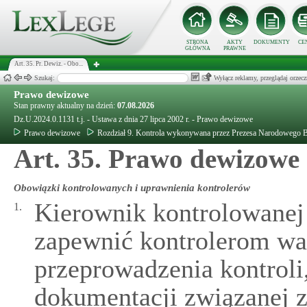
STRONA
AKTY
DOKUMENTY
CE
GŁÓWNA
PRAWNE
Art. 35. Pr. Dewiz. - Obo...
Szukaj:
Wyłącz reklamy, przeglądaj orz
Prawo dewizowe
Stan prawny aktualny na dzień:
07.08.2026
Dz.U.2024.0.1131 t.j. - Ustawa z dnia 27 lipca 2002 r. - Prawo dewizowe
Prawo dewizowe
Rozdział 9. Kontrola wykonywana przez Prezesa Narodowego 
Art. 35. Prawo dewizowe
Obowiązki kontrolowanych i uprawnienia kontrolerów
Kierownik kontrolowanej 
1.
zapewnić kontrolerom wa
przeprowadzenia kontroli,
dokumentacji związanej z