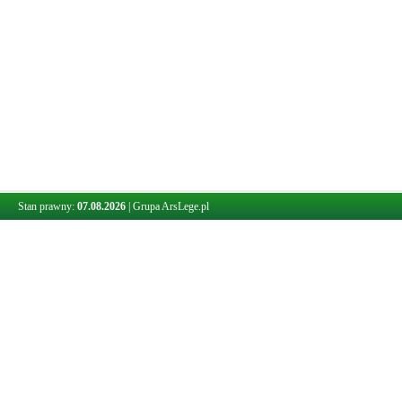
Stan prawny:
07.08.2026
|
Grupa ArsLege.pl