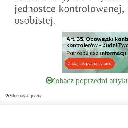
jednostce kontrolowanej,
osobistej.
Art. 35. Obowiązki kon
kontrolerów - budzi Tw
Potrzebujesz
informacji
Zadaj bezpłatne pytanie
Zobacz poprzedni artyk
Zobacz cały akt prawny