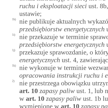
ruchu i eksploatacji sieci
ust. 8b
ustawie;
1h)
nie publikuje aktualnych wyka
przedsiębiorstw energetycznych
u
1i)
nie przekazuje w terminie spra
przedsiębiorstw energetycznych
u
1j)
przekazuje sprawozdanie, o kt
energetycznych
ust. 4, zawierają
1k)
nie wykonuje w terminie wezwa
opracowania instrukcji ruchu i e
2)
nie przestrzega obowiązku utr
art.
10
zapasy paliw
ust. 1, lub
w
art.
10
zapasy paliw
ust. 1b l
wymienione w
art.
10
zapasy pa