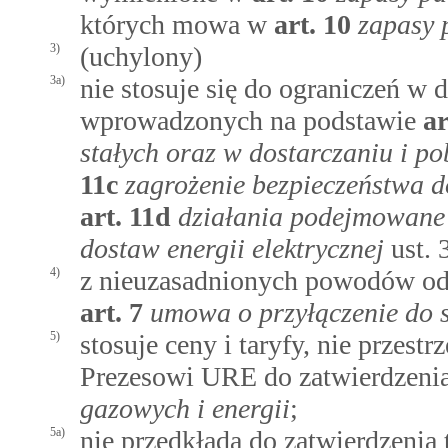
których mowa w
art.
10
zapasy 
3)
(uchylony)
3a)
nie stosuje się do ograniczeń w d
wprowadzonych na podstawie
ar
stałych oraz w dostarczaniu i pob
11c
zagrożenie bezpieczeństwa do
art.
11d
działania podejmowane 
dostaw energii elektrycznej
ust. 
4)
z nieuzasadnionych powodów o
art.
7
umowa o przyłączenie do s
5)
stosuje ceny i taryfy, nie przest
Prezesowi URE do zatwierdzen
gazowych i energii
;
5a)
nie przedkłada do zatwierdzenia 