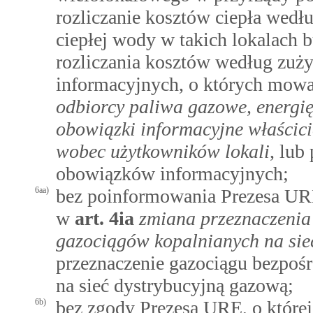
rozliczanie kosztów ciepła wedł
ciepłej wody w takich lokalach 
rozliczania kosztów według zuż
informacyjnych, o których mow
odbiorcy paliwa gazowe, energię 
obowiązki informacyjne właścic
wobec użytkowników lokali
, lub
obowiązków informacyjnych;
6aa)
bez poinformowania Prezesa UR
w
art.
4ia
zmiana przeznaczenia 
gazociągów kopalnianych na sie
przeznaczenie gazociągu bezpośr
na sieć dystrybucyjną gazową;
6b)
bez zgody Prezesa URE, o któr