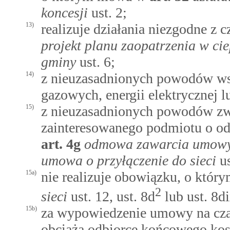
koncesji
ust. 2;
13)
realizuje działania niezgodne z 
projekt planu zaopatrzenia w cie
gminy
ust. 6;
14)
z nieuzasadnionych powodów wst
gazowych, energii elektrycznej l
15)
z nieuzasadnionych powodów zw
zainteresowanego podmiotu o o
art.
4g
odmowa zawarcia umowy 
umowa o przyłączenie do sieci
us
15a)
nie realizuje obowiązku, o któ
2
sieci
ust. 12, ust. 8d
lub ust. 8d
15b)
za wypowiedzenie umowy na czas
obciąża odbiorcę końcowego ko