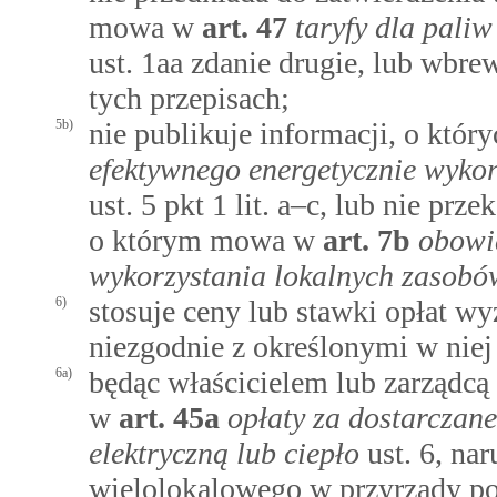
mowa w
art.
47
taryfy dla paliw
ust. 1aa zdanie drugie, lub wb
tych przepisach;
5b)
nie publikuje informacji, o kt
efektywnego energetycznie wykor
ust. 5 pkt 1 lit. a–c, lub nie pr
o którym mowa w
art.
7b
obowi
wykorzystania lokalnych zasobów
6)
stosuje ceny lub stawki opłat wy
niezgodnie z określonymi w nie
6a)
będąc właścicielem lub zarządc
w
art.
45a
opłaty za dostarczan
elektryczną lub ciepło
ust. 6, na
wielolokalowego w przyrządy po