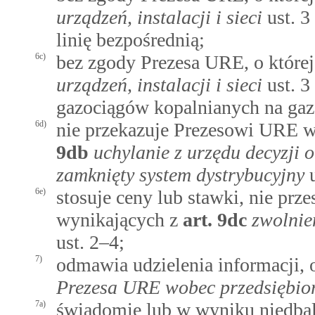
urządzeń, instalacji i sieci
ust. 3
linię bezpośrednią;
6c)
bez zgody Prezesa URE, o któr
urządzeń, instalacji i sieci
ust. 3
gazociągów kopalnianych na gaz
6d)
nie przekazuje Prezesowi URE w
9db
uchylanie z urzędu decyzji 
zamknięty system dystrybucyjny
u
6e)
stosuje ceny lub stawki, nie pr
wynikających z
art.
9dc
zwolnie
ust. 2–4;
7)
odmawia udzielenia informacji,
Prezesa URE wobec przedsiębio
7a)
świadomie lub w wyniku niedba