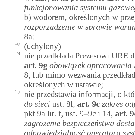
funkcjonowania systemu gazowe
b) wodorem, określonych w prz
rozporządzenie w sprawie waru
8a;
1a)
(uchylony)
1b)
nie przedkłada Prezesowi URE do
art.
9g
obowiązek opracowania in
8, lub mimo wezwania przedkład
określonych w ustawie;
1c)
nie przedstawia informacji, o 
do sieci
ust. 8l,
art.
9c
zakres od
pkt 9a lit. f, ust. 9–9c i 14,
art.
9
zagrożenie bezpieczeństwa dosta
odpowiedzialność operatora sys