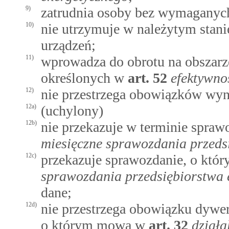
9)
zatrudnia osoby bez wymaganych
10)
nie utrzymuje w należytym stanie
urządzeń;
11)
wprowadza do obrotu na obszarz
określonych w
art.
52
efektywno
12)
nie przestrzega obowiązków wyni
12a)
(uchylony)
12b)
nie przekazuje w terminie spra
miesięczne sprawozdania przeds
12c)
przekazuje sprawozdanie, o kt
sprawozdania przedsiębiorstwa 
dane;
12d)
nie przestrzega obowiązku dywer
o którym mowa w
art.
32
dział