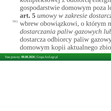
gospodarstwie domowym poza lo
art.
5
umowy w zakresie dostarc
16c)
wbrew obowiązkowi, o którym
dostarczania paliw gazowych lub
dostarcza odbiorcy paliw gazowy
domowym kopii aktualnego zbio
gazowych lub energii elektryczne
Stan prawny:
08.08.2026
|
Grupa ArsLege.pl
internetowej wraz z informacją 
17)
nie przestrzega obowiązków, o
kompleksowej
ust. 1-3;
17a)
nie informuje odbiorcy końcowe
lub operatora systemu przesyło
określonym w
art.
5
umowy w za
energii
ust. 14 o konieczności z