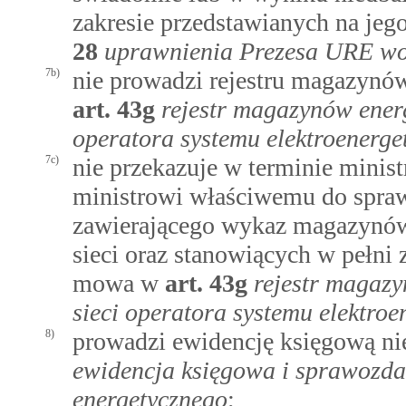
zakresie przedstawianych na jeg
28
uprawnienia Prezesa URE wob
7b)
nie prowadzi rejestru magazynów
art.
43g
rejestr magazynów energ
operatora systemu elektroenerge
7c)
nie przekazuje w terminie minis
ministrowi właściwemu do spra
zawierającego wykaz magazynów 
sieci oraz stanowiących w pełni 
mowa w
art.
43g
rejestr magazy
sieci operatora systemu elektro
8)
prowadzi ewidencję księgową n
ewidencja księgowa i sprawozda
energetycznego
;