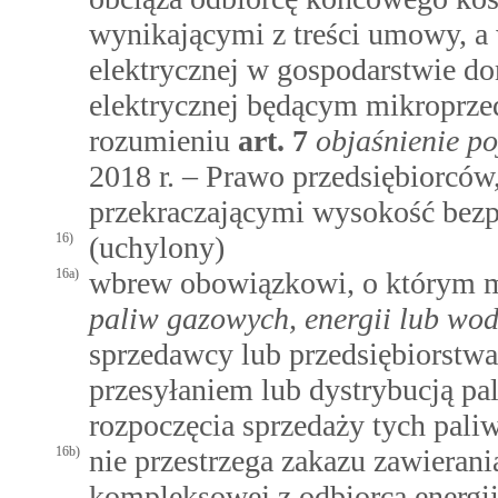
wynikającymi z treści umowy, a
elektrycznej w gospodarstwie 
elektrycznej będącym mikroprze
rozumieniu
art.
7
objaśnienie po
2018 r. – Prawo przedsiębiorcó
przekraczającymi wysokość bezp
16)
(uchylony)
16a)
wbrew obowiązkowi, o którym
paliw gazowych, energii lub wo
sprzedawcy lub przedsiębiorstwa
przesyłaniem lub dystrybucją pal
rozpoczęcia sprzedaży tych pali
16b)
nie przestrzega zakazu zawiera
kompleksowej z odbiorcą energii