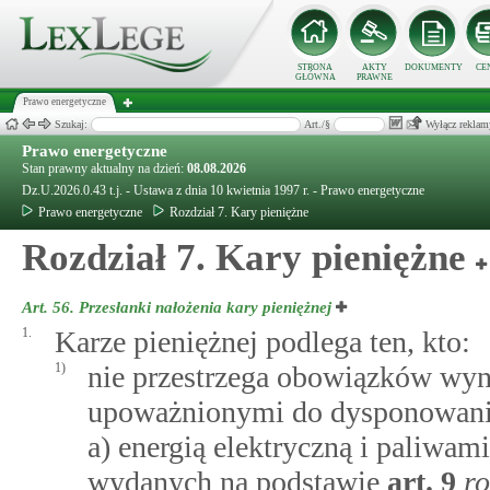
STRONA
AKTY
DOKUMENTY
CE
GŁÓWNA
PRAWNE
Prawo energetyczne
Szukaj:
Art./§
Wyłącz reklam
Prawo energetyczne
Stan prawny aktualny na dzień:
08.08.2026
Dz.U.2026.0.43 t.j. - Ustawa z dnia 10 kwietnia 1997 r. - Prawo energetyczne
Prawo energetyczne
Rozdział 7. Kary pieniężne
Rozdział 7. Kary pieniężne
Art. 56.
Przesłanki nałożenia kary pieniężnej
1.
Karze pieniężnej podlega ten, kto:
1)
nie przestrzega obowiązków wyn
upoważnionymi do dysponowani
a) energią elektryczną i paliwa
wydanych na podstawie
art.
9
r