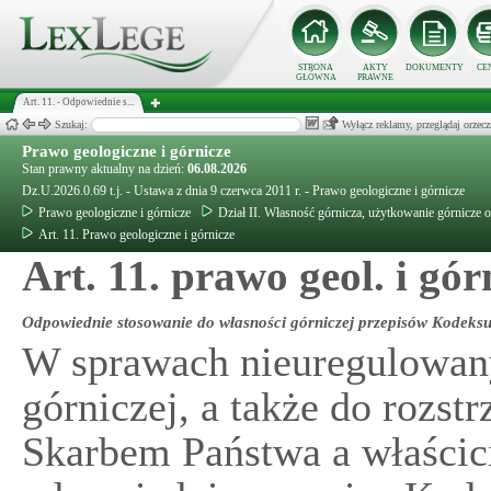
STRONA
AKTY
DOKUMENTY
CE
GŁÓWNA
PRAWNE
Art. 11. - Odpowiednie s...
Szukaj:
Wyłącz reklamy, przeglądaj orz
Prawo geologiczne i górnicze
Stan prawny aktualny na dzień:
06.08.2026
Dz.U.2026.0.69 t.j. - Ustawa z dnia 9 czerwca 2011 r. - Prawo geologiczne i górnicze
Prawo geologiczne i górnicze
Dział II. Własność górnicza, użytkowanie górnicze o
Art. 11. Prawo geologiczne i górnicze
Art. 11. prawo geol. i gór
Odpowiednie stosowanie do własności górniczej przepisów Kodeks
W sprawach nieuregulowany
górniczej, a także do rozs
Skarbem Państwa a właścici