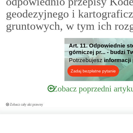
odpowiednio przepisy Kode
geodezyjnego i kartografic
gruntowych, w tym ich rozg
Art. 11. Odpowiednie s
górniczej pr... - budzi 
Potrzebujesz
informacji
Zadaj bezpłatne pytanie
Zobacz poprzedni artyk
Zobacz cały akt prawny