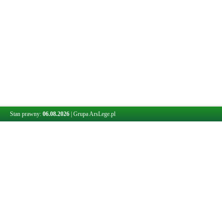
Stan prawny:
06.08.2026
|
Grupa ArsLege.pl