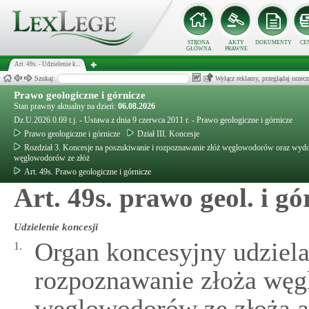
STRONA
AKTY
DOKUMENTY
CE
GŁÓWNA
PRAWNE
Art. 49s. - Udzielenie k...
Szukaj:
Wyłącz reklamy, przeglądaj orz
Prawo geologiczne i górnicze
Stan prawny aktualny na dzień:
06.08.2026
Dz.U.2026.0.69 t.j. - Ustawa z dnia 9 czerwca 2011 r. - Prawo geologiczne i górnicze
Prawo geologiczne i górnicze
Dział III. Koncesje
Rozdział 3. Koncesje na poszukiwanie i rozpoznawanie złóż węglowodorów oraz wyd
węglowodorów ze złóż
Art. 49s. Prawo geologiczne i górnicze
Art. 49s. prawo geol. i gó
Udzielenie koncesji
Organ koncesyjny udziela
1.
rozpoznawanie złoża wę
węglowodorów ze złoża a