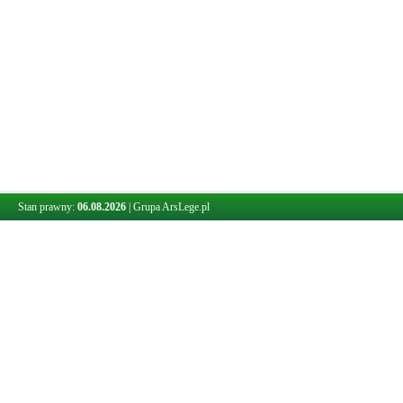
Stan prawny:
06.08.2026
|
Grupa ArsLege.pl