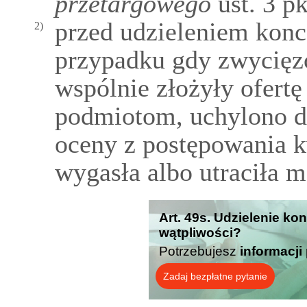
przetargowego
ust. 3 pk
przed udzieleniem konc
2)
przypadku gdy zwycięzc
wspólnie złożyły ofert
podmiotom, uchylono d
oceny z postępowania k
wygasła albo utraciła 
Art. 49s. Udzielenie kon
wątpliwości?
Potrzebujesz
informacji
Zadaj bezpłatne pytanie