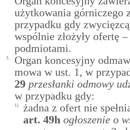
Organ koncesyjny zawier
użytkowania górniczego z
przypadku gdy zwycięzcą 
wspólnie złożyły ofertę –
podmiotami.
Organ koncesyjny odmawia
3.
mowa w ust. 1, w przypa
29
przesłanki odmowy udz
w przypadku gdy:
żadna z ofert nie spełn
1)
art.
49h
ogłoszenie o w