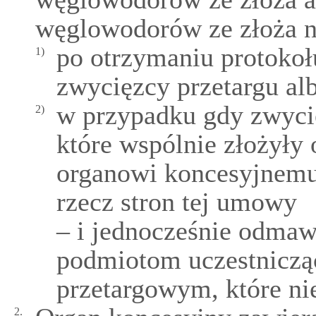
węglowodorów ze złoża n
po otrzymaniu protokołu
1)
zwycięzcy przetargu al
w przypadku gdy zwycię
2)
które wspólnie złożyły 
organowi koncesyjnemu
rzecz stron tej umowy
– i jednocześnie odmawi
podmiotom uczestnicz
przetargowym, które nie
2.