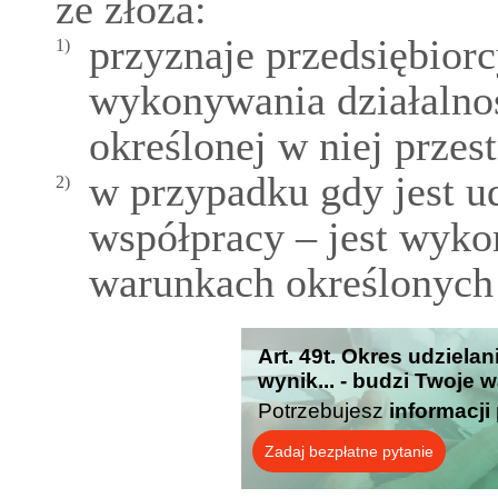
ze złoża:
przyznaje przedsiębior
1)
wykonywania działalnoś
określonej w niej przest
w przypadku gdy jest u
2)
współpracy – jest wyko
warunkach określonych
Art. 49t. Okres udzielan
wynik... - budzi Twoje 
Potrzebujesz
informacji
Zadaj bezpłatne pytanie