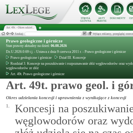
STRONA
AKTY
DOKUMENTY
CE
GŁÓWNA
PRAWNE
Art. 49t. - Okres udziel...
Szukaj:
Wyłącz reklamy, przeglądaj orz
Prawo geologiczne i górnicze
Stan prawny aktualny na dzień:
06.08.2026
Dz.U.2026.0.69 t.j. - Ustawa z dnia 9 czerwca 2011 r. - Prawo geologiczne i górnicze
Prawo geologiczne i górnicze
Dział III. Koncesje
Rozdział 3. Koncesje na poszukiwanie i rozpoznawanie złóż węglowodorów oraz wyd
węglowodorów ze złóż
Art. 49t. Prawo geologiczne i górnicze
Art. 49t. prawo geol. i gó
Okres udzielania koncesji i uprawnienia z wynikające z koncesji
Koncesji na poszukiwanie
1.
węglowodorów oraz wyd
złóż udziela się na czas o