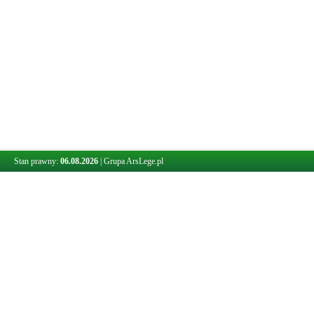
Stan prawny:
06.08.2026
|
Grupa ArsLege.pl