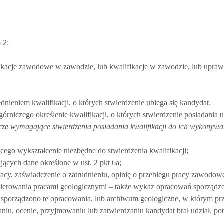
 2:
fikacje zawodowe w zawodzie, lub kwalifikacje w zawodzie, lub upraw
ieniem kwalifikacji, o których stwierdzenie ubiega się kandydat.
órniczego określenie kwalifikacji, o których stwierdzenie posiadania u
cze wymagające stwierdzenia posiadania kwalifikacji do ich wykonywa
cego wykształcenie niezbędne do stwierdzenia kwalifikacji;
ących dane określone w ust. 2 pkt 6a;
cy, zaświadczenie o zatrudnieniu, opinię o przebiegu pracy zawodowe
kierowania pracami geologicznymi – także wykaz opracowań sporządz
 sporządzono te opracowania, lub archiwum geologiczne, w którym prz
iu, ocenie, przyjmowaniu lub zatwierdzaniu kandydat brał udział, po