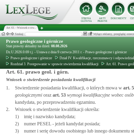
STRONA
AKTY
DOKUMENTY
CE
GŁÓWNA
PRAWNE
Art. 61. - Wniosek o stw...
Szukaj:
Wyłącz reklamy, przeglądaj orz
Prawo geologiczne i górnicze
Stan prawny aktualny na dzień:
08.08.2026
Dz.U.2026.0.69 t.j. - Ustawa z dnia 9 czerwca 2011 r. - Prawo geologiczne i górnicze
Prawo geologiczne i górnicze
Dział IV. Kwalifikacje, rzeczoznawcy i odpowiedzi
Rozdział 3. Postępowanie w sprawie stwierdzenia kwalifikacji
Art. 61. Prawo geol
Art. 61. prawo geol. i górn.
Wniosek o stwierdzenie posiadania kwalifikacji
1.
Stwierdzenie posiadania kwalifikacji, o których mowa w
art.
5
geologicznymi
oraz
art.
53
wymogi kwalifikacyjne wobec osób 
kandydata, po przeprowadzeniu egzaminu.
2.
Wniosek o stwierdzenie kwalifikacji określa:
1)
imię i nazwisko kandydata;
2)
numer PESEL - jeżeli kandydat posiada;
3)
numer i serię dowodu osobistego lub innego dokumentu s