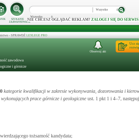
Wszystko
Wszystko
NIE CHCESZ OGLĄDAĆ REKLAM?
ZALOGUJ SIĘ DO SERWIS
NNIK
SZUKANIE
ZAAWANSOWANE
ecznictwo - SPRAWDŹ
LEXLEGE PRO
Ucz si
rozwią
Obserwuj akt
alność zawodowa
ogiczne i górnicze
0
kategorie kwalifikacji w zakresie wykonywania, dozorowania i kier
wykonujących prace górnicze i geologiczne
ust. 1 pkt 1 i 4–7, następ
twierdzającego tożsamość kandydata;