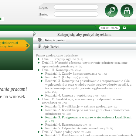
Login:
Hasło:
U!
08.08.2026
Zaloguj się, aby pozbyć się reklam.
Historia zmian
ę efektywniej
zując test
Spis Treści
Prawo geologiczne i górnicze
Dział I. Przepisy ogólne
(1 - 9)
Dział II. Własność górnicza, użytkowanie górnicze oraz inne
uprawnienia górnicze
(10 - 20)
Dział III. Koncesje
(21 - 49zw)
Rozdział 1. Zasady koncesjonowania
(21 - 42)
Rozdział 2. (Uchylony)
(43 - 49)
Rozdział 3. Koncesje na poszukiwanie i rozpoznawanie złóż
węglowodorów oraz wydobywanie węglowodorów ze złóż, a
także koncesje na wydobywanie węglowodorów ze złóż
owania pracami
(49a - 49zh)
Rozdział 4. Umowa o współpracy
uje na wniosek
(49zi - 49zw)
Dział IV. Kwalifikacje, rzeczoznawcy i odpowiedzialność
zawodowa
(50 - 78)
Rozdział 1. Kwalifikacje w zakresie geologii
(50 - 52)
Rozdział 2. Kwalifikacje w zakresie górnictwa i ratownictwa
górniczego
(53 - 60)
Rozdział 3. Postępowanie w sprawie stwierdzenia kwalifikacji
(61 - 70)
Rozdział 4. Rzeczoznawcy
(71 - 76)
Rozdział 5. Odpowiedzialność zawodowa
(77 - 78)
Dział V. Prace geologiczne
(79 - 103)
Rozdział 1. Projektowanie i wykonywanie prac geologicznych