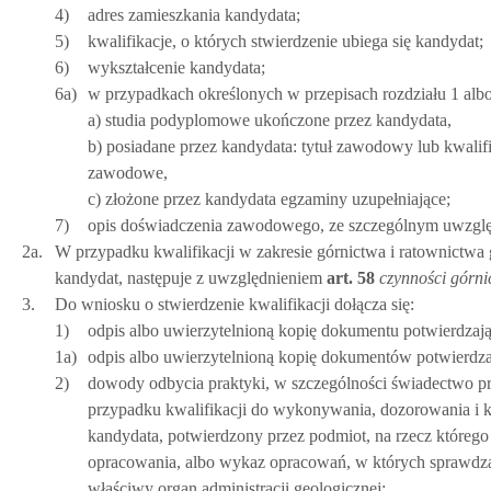
4)
adres zamieszkania kandydata;
5)
kwalifikacje, o których stwierdzenie ubiega się kandydat;
6)
wykształcenie kandydata;
6a)
w przypadkach określonych w przepisach rozdziału 1 albo
a) studia podyplomowe ukończone przez kandydata,
b) posiadane przez kandydata: tytuł zawodowy lub kwali
zawodowe,
c) złożone przez kandydata egzaminy uzupełniające;
7)
opis doświadczenia zawodowego, ze szczególnym uwzględn
2a.
W przypadku kwalifikacji w zakresie górnictwa i ratownictwa g
kandydat, następuje z uwzględnieniem
art.
58
czynności górni
3.
Do wniosku o stwierdzenie kwalifikacji dołącza się:
1)
odpis albo uwierzytelnioną kopię dokumentu potwierdzają
1a)
odpis albo uwierzytelnioną kopię dokumentów potwierdzaj
2)
dowody odbycia praktyki, w szczególności świadectwo pra
przypadku kwalifikacji do wykonywania, dozorowania i 
kandydata, potwierdzony przez podmiot, na rzecz którego
opracowania, albo wykaz opracowań, w których sprawdzan
właściwy organ administracji geologicznej;