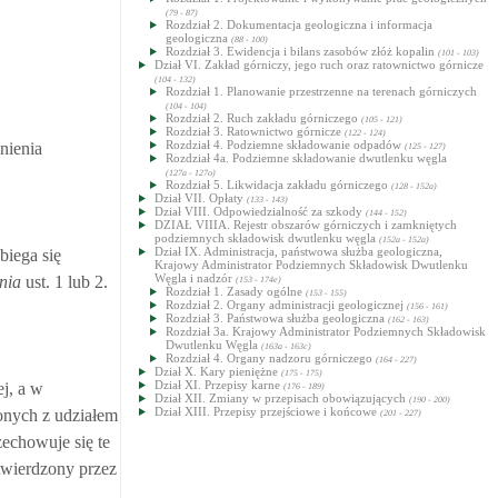
(79 - 87)
Rozdział 2. Dokumentacja geologiczna i informacja
geologiczna
(88 - 100)
Rozdział 3. Ewidencja i bilans zasobów złóż kopalin
(101 - 103)
Dział VI. Zakład górniczy, jego ruch oraz ratownictwo górnicze
(104 - 132)
Rozdział 1. Planowanie przestrzenne na terenach górniczych
(104 - 104)
Rozdział 2. Ruch zakładu górniczego
(105 - 121)
Rozdział 3. Ratownictwo górnicze
(122 - 124)
Rozdział 4. Podziemne składowanie odpadów
nienia
(125 - 127)
Rozdział 4a. Podziemne składowanie dwutlenku węgla
(127a - 127o)
Rozdział 5. Likwidacja zakładu górniczego
(128 - 152a)
Dział VII. Opłaty
(133 - 143)
Dział VIII. Odpowiedzialność za szkody
(144 - 152)
DZIAŁ VIIIA. Rejestr obszarów górniczych i zamkniętych
podziemnych składowisk dwutlenku węgla
(152a - 152a)
Dział IX. Administracja, państwowa służba geologiczna,
biega się
Krajowy Administrator Podziemnych Składowisk Dwutlenku
Węgla i nadzór
nia
ust. 1 lub 2.
(153 - 174e)
Rozdział 1. Zasady ogólne
(153 - 155)
Rozdział 2. Organy administracji geologicznej
(156 - 161)
Rozdział 3. Państwowa służba geologiczna
(162 - 163)
Rozdział 3a. Krajowy Administrator Podziemnych Składowisk
Dwutlenku Węgla
(163a - 163c)
Rozdział 4. Organy nadzoru górniczego
(164 - 227)
Dział X. Kary pieniężne
(175 - 175)
Dział XI. Przepisy karne
j, a w
(176 - 189)
Dział XII. Zmiany w przepisach obowiązujących
(190 - 200)
Dział XIII. Przepisy przejściowe i końcowe
onych z udziałem
(201 - 227)
echowuje się te
twierdzony przez