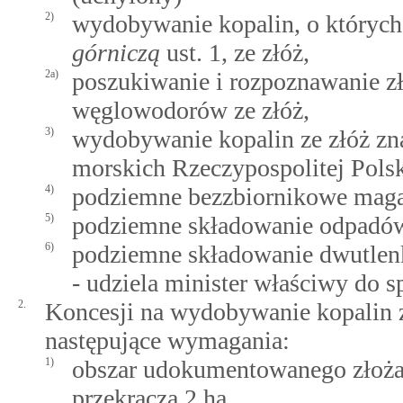
2)
wydobywanie kopalin, o który
górniczą
ust. 1, ze złóż,
2a)
poszukiwanie i rozpoznawanie 
węglowodorów ze złóż,
3)
wydobywanie kopalin ze złóż zn
morskich Rzeczypospolitej Polsk
4)
podziemne bezzbiornikowe maga
5)
podziemne składowanie odpadó
6)
podziemne składowanie dwutlen
- udziela minister właściwy do 
2.
Koncesji na wydobywanie kopalin ze
następujące wymagania:
1)
obszar udokumentowanego złoża 
przekracza 2 ha,