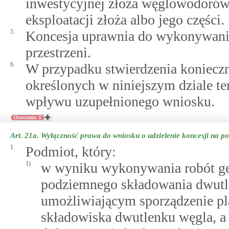
inwestycyjnej złoża węglowodorów
eksploatacji złoża albo jego części.
5.
Koncesja uprawnia do wykonywania
przestrzeni.
6.
W przypadku stwierdzenia konieczn
określonych w niniejszym dziale te
wpływu uzupełnionego wniosku.
Orzeczenia: 8
Art. 21a.
Wyłączność prawa do wniosku o udzielenie koncesji na p
1.
Podmiot, który:
1)
w wyniku wykonywania robót ge
podziemnego składowania dwutl
umożliwiającym sporządzenie p
składowiska dwutlenku węgla, a 