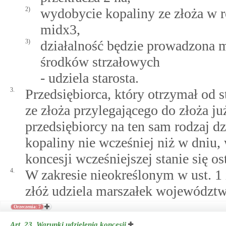
2)
wydobycie kopaliny ze złoża w 
midx3,
3)
działalność będzie prowadzona 
środków strzałowych
- udziela starosta.
3.
Przedsiębiorca, który otrzymał od 
ze złoża przylegającego do złoża j
przedsiębiorcy na ten sam rodzaj 
kopaliny nie wcześniej niż w dniu,
koncesji wcześniejszej stanie się os
4.
W zakresie nieokreślonym w ust. 1
złóż udziela marszałek województw
Orzeczenia: 7
Art. 23.
Warunki udzielenia koncesji