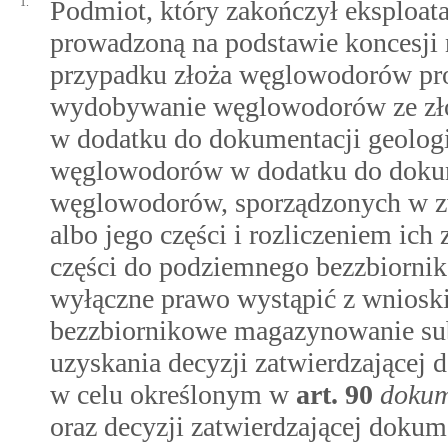
1.
Podmiot, który zakończył eksploata
prowadzoną na podstawie koncesji 
przypadku złoża węglowodorów pro
wydobywanie węglowodorów ze złoża
w dodatku do dokumentacji geologi
węglowodorów w dodatku do dokume
węglowodorów, sporządzonych w zw
albo jego części i rozliczeniem ich
części do podziemnego bezzbiorni
wyłączne prawo wystąpić z wnioski
bezzbiornikowe magazynowanie subst
uzyskania decyzji zatwierdzającej
w celu określonym w
art.
90
dokum
oraz decyzji zatwierdzającej dokum