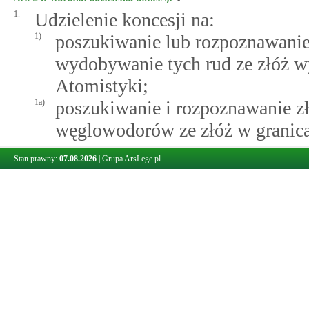
1.
Udzielenie koncesji na:
1)
poszukiwanie lub rozpoznawanie
wydobywanie tych rud ze złóż w
Atomistyki;
1a)
poszukiwanie i rozpoznawanie 
węglowodorów ze złóż w granica
Polskiej albo wydobywanie węg
Stan prawny:
07.08.2026
|
Grupa ArsLege.pl
morskich Rzeczypospolitej Pols
Urzędu Górniczego w zakresie 
działalności oraz zapewnienia je
1b)
poszukiwanie i rozpoznawanie 
węglowodorów ze złóż w granica
Polskiej albo wydobywanie węg
morskich Rzeczypospolitej Pols