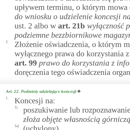
upływem terminu, o którym mowa
do wniosku o udzielenie koncesji 
ust. 2 albo w
art.
21b
wyłączność p
podziemne bezzbiornikowe magazyn
2.
Złożenie oświadczenia, o którym m
wyłącznego prawa do korzystania z
art.
99
prawo do korzystania z info
doręczenia tego oświadczenia org
Art. 22.
Podmioty udzielające koncesji
1.
Koncesji na:
1)
poszukiwanie lub rozpoznawanie
złoża objęte własnością górnicz
1a)
(uchylony)