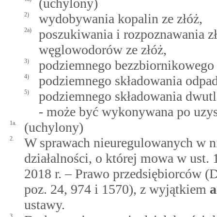
(uchylony)
2)
wydobywania kopalin ze złóż,
2a)
poszukiwania i rozpoznawania 
węglowodorów ze złóż,
3)
podziemnego bezzbiornikowego 
4)
podziemnego składowania odpa
5)
podziemnego składowania dwutl
- może być wykonywana po uzys
1a.
(uchylony)
2.
W sprawach nieuregulowanych w ni
działalności, o której mowa w ust. 
2018 r. – Prawo przedsiębiorców (Dz
poz. 24, 974 i 1570), z wyjątkiem
a
ustawy.
3.