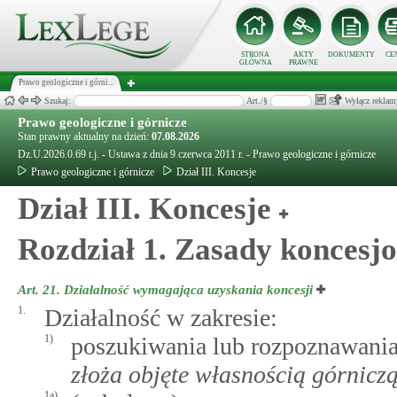
STRONA
AKTY
DOKUMENTY
CE
GŁÓWNA
PRAWNE
Prawo geologiczne i górni...
Szukaj:
Art./§
Wyłącz reklam
Prawo geologiczne i górnicze
Stan prawny aktualny na dzień:
07.08.2026
Dz.U.2026.0.69 t.j. - Ustawa z dnia 9 czerwca 2011 r. - Prawo geologiczne i górnicze
Prawo geologiczne i górnicze
Dział III. Koncesje
Dział III. Koncesje
Rozdział 1. Zasady koncesj
Art. 21.
Działalność wymagająca uzyskania koncesji
1.
Działalność w zakresie:
1)
poszukiwania lub rozpoznawania
złoża objęte własnością górnicz
1a)