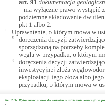
art.
91
dokumentacja geologiczn
– ma wyłączne prawo wystąpić z
podziemne składowanie dwutlenk
pkt 1 albo 2.
2.
Uprawnienie, o którym mowa w ust.
1)
doręczenia decyzji zatwierdzając
sporządzoną na potrzeby kompl
węgla w przypadku, o którym mo
2)
doręczenia decyzji zatwierdzają
inwestycyjnej złoża węglowodo
eksploatacji tego złoża albo jeg
przypadku, o którym mowa w ust.
Art. 21b.
Wyłączność prawa do wniosku o udzielenie koncesji na p