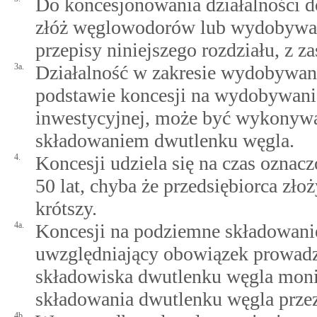
Do koncesjonowania działalności d
złóż węglowodorów lub wydobywani
przepisy niniejszego rozdziału, z z
3a.
Działalność w zakresie wydobywan
podstawie koncesji na wydobywani
inwestycyjnej, może być wykonyw
składowaniem dwutlenku węgla.
4.
Koncesji udziela się na czas oznaczo
50 lat, chyba że przedsiębiorca zło
krótszy.
4a.
Koncesji na podziemne składowanie
uwzględniający obowiązek prowad
składowiska dwutlenku węgla mon
składowania dwutlenku węgla przez 
4b.