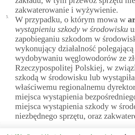
zakładu, w tym przewóz sprzętu ni
zakwaterowanie i wyżywienie.
5.
W przypadku, o którym mowa w
a
wystąpieniu szkody w środowisku
us
zapobieganiu szkodom w środowisku
wykonujący działalność polegającą
wydobywaniu węglowodorów ze złó
Rzeczypospolitej Polskiej, w związ
szkodą w środowisku lub wystąpił
właściwemu regionalnemu dyrektor
miejsca wystąpienia bezpośrednieg
miejsca wystąpienia szkody w środ
niezbędnego sprzętu, oraz zakwate