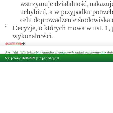
wstrzymuje działalność, nakazuj
uchybień, a w przypadku potrzeb
celu doprowadzenie środowiska d
2.
Decyzje, o których mowa w ust. 1,
wykonalności.
Orzeczenia: 1
Art. 160.
Właściwość organów w sprawach zadań związanych z do
Stan prawny:
06.08.2026
|
Grupa ArsLege.pl
1.
Zadania związane z dokumentacjam
administracji geologicznej, które u
poszukiwanie lub rozpoznawanie zło
robót geologicznych lub którym prz
który nie podlega zatwierdzeniu.
2.
W przypadku, o którym mowa w
a
kopaliny
ust. 6, jeżeli w wyniku po