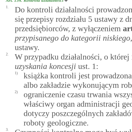
Art. 154.
Kontrola działalności
1.
Do kontroli działalności prowadzon
się przepisy rozdziału 5 ustawy z d
przedsiębiorców, z wyłączeniem
ar
przypisanego do kategorii niskiego
ustawy.
2.
W przypadku działalności, o któr
uzyskania koncesji
ust. 1:
1)
książka kontroli jest prowadzo
albo zakładzie wykonującym rob
2)
ograniczenie czasu trwania wszy
właściwy organ administracji g
dotyczy poszczególnych zakład
roboty geologiczne.
3.