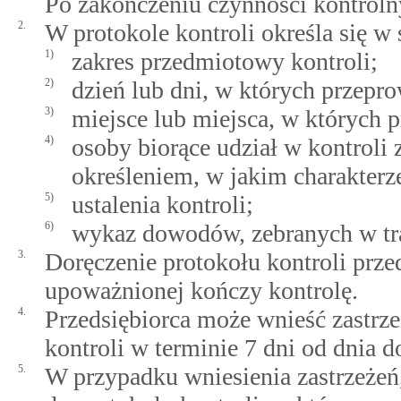
Po zakończeniu czynności kontrolny
2.
W protokole kontroli określa się w 
1)
zakres przedmiotowy kontroli;
2)
dzień lub dni, w których przepr
3)
miejsce lub miejsca, w których 
4)
osoby biorące udział w kontroli 
określeniem, w jakim charakterze
5)
ustalenia kontroli;
6)
wykaz dowodów, zebranych w tra
3.
Doręczenie protokołu kontroli prze
upoważnionej kończy kontrolę.
4.
Przedsiębiorca może wnieść zastrze
kontroli w terminie 7 dni od dnia d
5.
W przypadku wniesienia zastrzeżeń