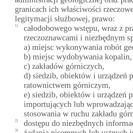
granicach ich właściwości rzeczowe
legitymacji służbowej, prawo:
1)
całodobowego wstępu, wraz z p
rzeczoznawcami i niezbędnym s
a) miejsc wykonywania robót ge
b) miejsc wydobywania kopalin,
c) zakładów górniczych,
d) siedzib, obiektów i urządze
ratownictwem górniczym,
e) siedzib, obiektów i urządzeń
importujących lub wprowadzając
stosowania w ruchu zakładu gór
2)
dostępu do niezbędnych informa
3)
żądania pisemnych lub ustnych i