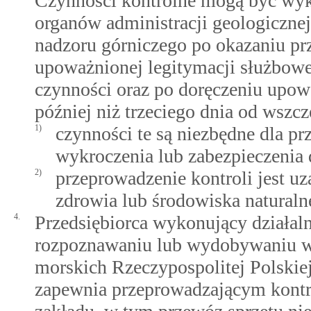
Czynności kontrolne mogą być wy
organów administracji geologiczn
nadzoru górniczego po okazaniu prz
upoważnionej legitymacji służbow
czynności oraz po doręczeniu upow
później niż trzeciego dnia od wszczę
1)
czynności te są niezbędne dla pr
wykroczenia lub zabezpieczenia
2)
przeprowadzenie kontroli jest u
zdrowia lub środowiska naturaln
4.
Przedsiębiorca wykonujący działal
rozpoznawaniu lub wydobywaniu w
morskich Rzeczypospolitej Polskiej
zapewnia przeprowadzającym kontrol