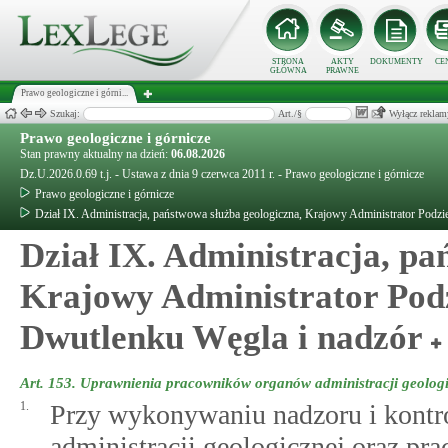
STRONA
AKTY
DOKUMENTY
CE
GŁÓWNA
PRAWNE
Prawo geologiczne i górni...
Szukaj:
Art./§
Wyłącz reklam
Prawo geologiczne i górnicze
Stan prawny aktualny na dzień:
06.08.2026
Dz.U.2026.0.69 t.j. - Ustawa z dnia 9 czerwca 2011 r. - Prawo geologiczne i górnicze
Prawo geologiczne i górnicze
Dział IX. Administracja, państwowa służba geologiczna, Krajowy Administrator Pod
Dział IX. Administracja, pa
Krajowy Administrator Pod
Dwutlenku Węgla i nadzór
Art. 153.
Uprawnienia pracowników organów administracji geologi
1.
Przy wykonywaniu nadzoru i kont
administracji geologicznej oraz p