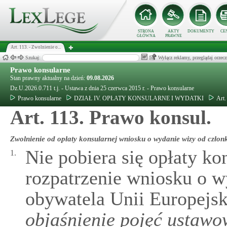
STRONA
AKTY
DOKUMENTY
CE
GŁÓWNA
PRAWNE
Art. 113. - Zwolnienie o...
Szukaj:
Wyłącz reklamy, przeglądaj orz
Prawo konsularne
Stan prawny aktualny na dzień:
09.08.2026
Dz.U.2026.0.711 t.j. - Ustawa z dnia 25 czerwca 2015 r. - Prawo konsularne
Prawo konsularne
DZIAŁ IV. OPŁATY KONSULARNE I WYDATKI
Art.
Art. 113. Prawo konsul.
Zwolnienie od opłaty konsularnej wniosku o wydanie wizy od czło
Nie pobiera się opłaty kon
1.
rozpatrzenie wniosku o w
obywatela Unii Europejsk
objaśnienie pojęć ustaw