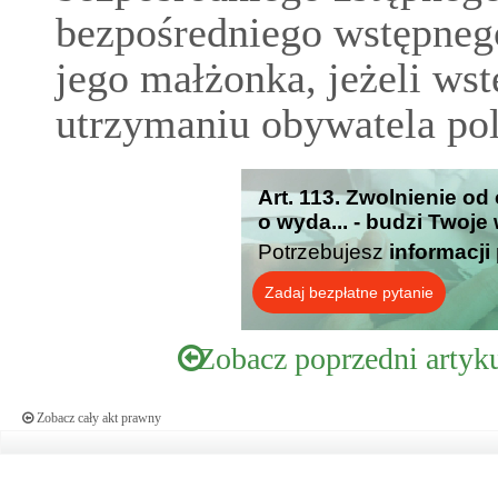
bezpośredniego wstępneg
jego małżonka, jeżeli wst
utrzymaniu obywatela pol
Art. 113. Zwolnienie od
o wyda... - budzi Twoje
Potrzebujesz
informacji
Zadaj bezpłatne pytanie
Zobacz poprzedni artyk
Zobacz cały akt prawny