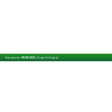
Stan prawny:
09.08.2026
|
Grupa ArsLege.pl