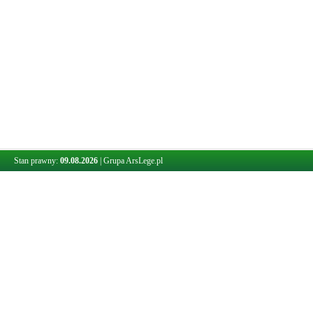
Stan prawny:
09.08.2026
|
Grupa ArsLege.pl