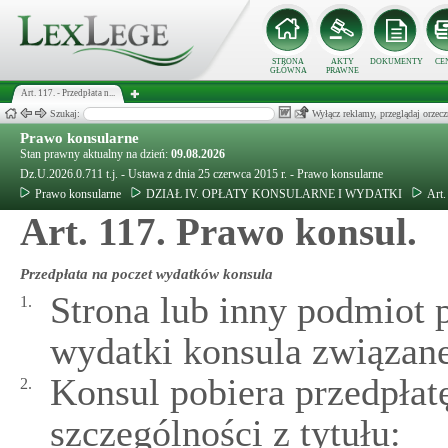
STRONA
AKTY
DOKUMENTY
CE
GŁÓWNA
PRAWNE
Art. 117. - Przedpłata n...
Szukaj:
Wyłącz reklamy, przeglądaj orz
Prawo konsularne
Stan prawny aktualny na dzień:
09.08.2026
Dz.U.2026.0.711 t.j. - Ustawa z dnia 25 czerwca 2015 r. - Prawo konsularne
Prawo konsularne
DZIAŁ IV. OPŁATY KONSULARNE I WYDATKI
Art.
Art. 117. Prawo konsul.
Przedpłata na poczet wydatków konsula
Strona lub inny podmio
1.
wydatki konsula związan
Konsul pobiera przedpła
2.
szczególności z tytułu: