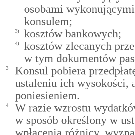
osobami wykonującymi 
konsulem;
kosztów bankowych;
3)
kosztów zlecanych prze
4)
w tym dokumentów pas
Konsul pobiera przedpłat
3.
ustaleniu ich wysokości, 
poniesieniem.
W razie wzrostu wydatkó
4.
w sposób określony w ust
wpłacenia różnicy, wyzna