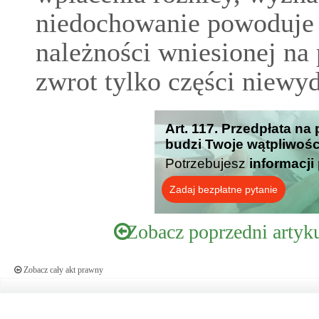
niedochowanie powoduje 
należności wniesionej na
zwrot tylko części niewy
Art. 117. Przedpłata na
budzi Twoje wątpliwośc
Potrzebujesz
informacji
Zadaj bezpłatne pytanie
Zobacz poprzedni artyk
Zobacz cały akt prawny