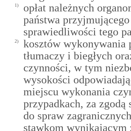
opłat należnych organo
1)
państwa przyjmującego
sprawiedliwości tego p
kosztów wykonywania 
2)
tłumaczy i biegłych or
czynności, w tym niez
wysokości odpowiadaj
miejscu wykonania czy
przypadkach, za zgodą 
do spraw zagranicznyc
stawkom wynikającym 