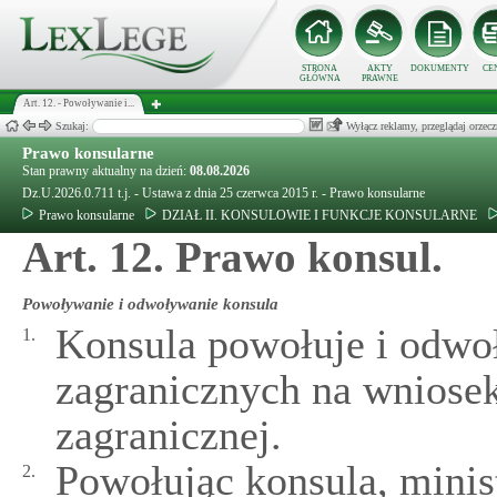
STRONA
AKTY
DOKUMENTY
CE
GŁÓWNA
PRAWNE
Art. 12. - Powoływanie i...
Szukaj:
Wyłącz reklamy, przeglądaj orz
Prawo konsularne
Stan prawny aktualny na dzień:
08.08.2026
Dz.U.2026.0.711 t.j. - Ustawa z dnia 25 czerwca 2015 r. - Prawo konsularne
Prawo konsularne
DZIAŁ II. KONSULOWIE I FUNKCJE KONSULARNE
Art. 12. Prawo konsul.
Powoływanie i odwoływanie konsula
Konsula powołuje i odwoł
1.
zagranicznych na wniosek
zagranicznej.
Powołując konsula, minis
2.