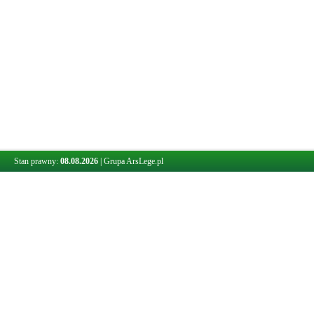
Stan prawny:
08.08.2026
|
Grupa ArsLege.pl