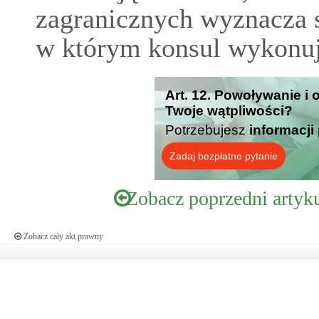
zagranicznych wyznacza s
w którym konsul wykonuj
Art. 12. Powoływanie i
Twoje wątpliwości?
Potrzebujesz
informacji
Zadaj bezpłatne pytanie
Zobacz poprzedni artyk
Zobacz cały akt prawny