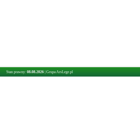
Stan prawny:
08.08.2026
|
Grupa ArsLege.pl