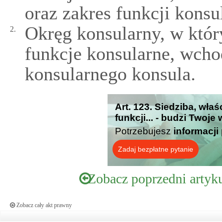
oraz zakres funkcji konsu
Okręg konsularny, w któ
2.
funkcje konsularne, wcho
konsularnego konsula.
Art. 123. Siedziba, wła
funkcji... - budzi Twoje
Potrzebujesz
informacji
Zadaj bezpłatne pytanie
Zobacz poprzedni artyk
Zobacz cały akt prawny