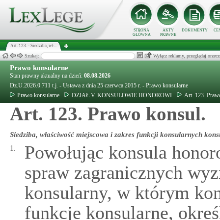
STRONA
AKTY
DOKUMENTY
CE
GŁÓWNA
PRAWNE
Art. 123. - Siedziba, wł...
Szukaj:
Wyłącz reklamy, przeglądaj orz
Prawo konsularne
Stan prawny aktualny na dzień:
08.08.2026
Dz.U.2026.0.711 t.j. - Ustawa z dnia 25 czerwca 2015 r. - Prawo konsularne
Prawo konsularne
DZIAŁ V. KONSULOWIE HONOROWI
Art. 123. Praw
Art. 123. Prawo konsul.
Siedziba, właściwość miejscowa i zakres funkcji konsularnych ko
Powołując konsula honor
1.
spraw zagranicznych wyzn
konsularny, w którym ko
funkcje konsularne, okre