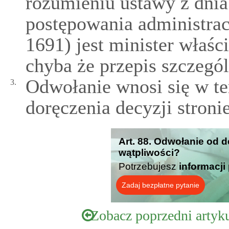
rozumieniu ustawy z dnia
postępowania administrac
1691) jest minister właś
chyba że przepis szczegól
Odwołanie wnosi się w te
3.
doręczenia decyzji stronie
Art. 88. Odwołanie od d
wątpliwości?
Potrzebujesz
informacji
Zadaj bezpłatne pytanie
Zobacz poprzedni artyk