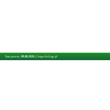
Stan prawny:
09.08.2026
|
Grupa ArsLege.pl