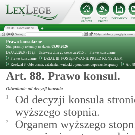
STRONA
AKTY
DOKUMENTY
CE
GŁÓWNA
PRAWNE
Art. 88. - Odwołanie od ...
Szukaj:
Wyłącz reklamy, przeglądaj orz
Prawo konsularne
Stan prawny aktualny na dzień:
09.08.2026
Dz.U.2026.0.711 t.j. - Ustawa z dnia 25 czerwca 2015 r. - Prawo konsularne
Prawo konsularne
DZIAŁ III. POSTĘPOWANIE PRZED KONSULEM
Rozdział 8. Odwołania, zażalenia i wnioski o ponowne rozpatrzenie sprawy
Art. 8
Art. 88. Prawo konsul.
Odwołanie od decyzji konsula
Od decyzji konsula stron
1.
wyższego stopnia.
Organem wyższego stopni
2.