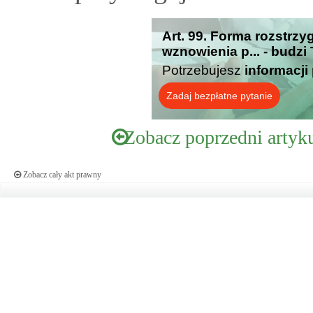
Art. 99. Forma rozstrzy
wznowienia p... - budzi
Potrzebujesz
informacji
Zadaj bezpłatne pytanie
Zobacz poprzedni artyk
Zobacz cały akt prawny