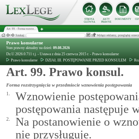
STRONA
AKTY
DOKUMENTY
CE
GŁÓWNA
PRAWNE
Art. 99. - Forma rozstrz...
Szukaj:
Wyłącz reklamy, przeglądaj orz
Prawo konsularne
Stan prawny aktualny na dzień:
09.08.2026
Dz.U.2026.0.711 t.j. - Ustawa z dnia 25 czerwca 2015 r. - Prawo konsularne
Prawo konsularne
DZIAŁ III. POSTĘPOWANIE PRZED KONSULEM
Roz
Art. 99. Prawo konsul.
Forma rozstrzygnięcia w przedmiocie wznowienia postępowania
Wznowienie postępowani
1.
postępowania następuje w
Na postanowienie o wzno
2.
nie przysługuje.