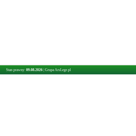
Stan prawny:
09.08.2026
|
Grupa ArsLege.pl