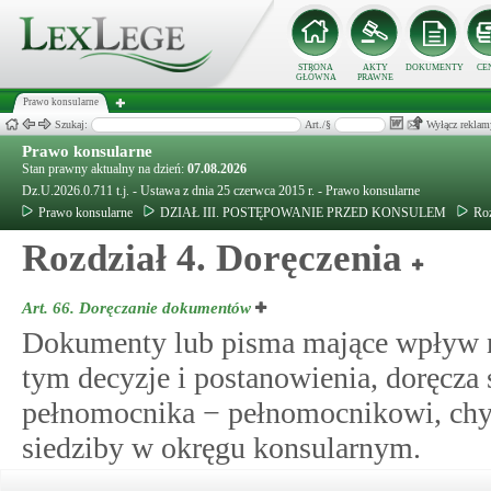
STRONA
AKTY
DOKUMENTY
CE
GŁÓWNA
PRAWNE
Prawo konsularne
Szukaj:
Art./§
Wyłącz reklam
Prawo konsularne
Stan prawny aktualny na dzień:
07.08.2026
Dz.U.2026.0.711 t.j. - Ustawa z dnia 25 czerwca 2015 r. - Prawo konsularne
Prawo konsularne
DZIAŁ III. POSTĘPOWANIE PRZED KONSULEM
Roz
Rozdział 4. Doręczenia
Art. 66.
Doręczanie dokumentów
Dokumenty lub pisma mające wpływ na
tym decyzje i postanowienia, doręcza si
pełnomocnika − pełnomocnikowi, chyb
siedziby w okręgu konsularnym.