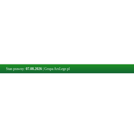
Stan prawny:
07.08.2026
|
Grupa ArsLege.pl