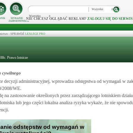
Wszystko
Wszystko
NIE CHCESZ OGLĄDAĆ REKLAM?
ZALOGUJ SIĘ DO SERWIS
NNIK
SZUKANIE
ZAAWANSOWANE
ecznictwo - SPRAWDŹ
LEXLEGE PRO
188c. Prawo lotnicze
a cywilnego
dze decyzji administracyjnej, wprowadza odstępstwa od wymagań w zak
00/2008/WE.
ę na zastosowanie określonych przez zarządzającego lotniskiem dział
lotniska lub jego części lokalna analiza ryzyka wykaże, że nie spowodu
ncji.
zanie odstępstw od wymagań w