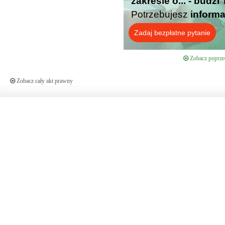
zakresie o... - budz
Potrzebujesz
informa
Zadaj bezpłatne pytanie
Zobacz poprzed
Zobacz cały akt prawny