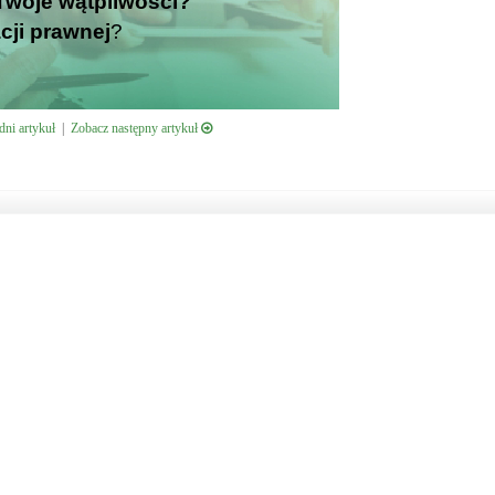
i Twoje wątpliwości?
cji prawnej
?
ni artykuł
|
Zobacz następny artykuł