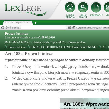
STRONA
AKTY
DOKUMENTY
CE
GŁÓWNA
PRAWNE
Art. 188c. - Wprowadzani...
Szukaj:
Wyłącz reklamy, przeglądaj orz
Prawo lotnicze
Stan prawny aktualny na dzień:
08.08.2026
Dz.U.2025.0.1431 t.j. - Ustawa z dnia 3 lipca 2002 r. - Prawo lotnicze
Prawo lotnicze
DZIAŁ IX. OCHRONA LOTNICTWA CYWILNEGO
Art. 
Art. 188c. Prawo lotnicze
Wprowadzanie odstępstw od wymagań w zakresie ochrony lotnictw
1.
Prezes Urzędu, na wniosek zarządzającego lotniskiem, w dro
lotnictwa cywilnego, o których mowa w rozporządzeniu nr 3
2.
W decyzji, o której mowa w ust. 1, Prezes Urzędu wyraża zgod
(alternatywne środki ochrony), jeżeli przeprowadzona dla tego 
zmniejszenia poziomu ochrony przed aktami bezprawnej ingere
Art. 188c. Wprowad