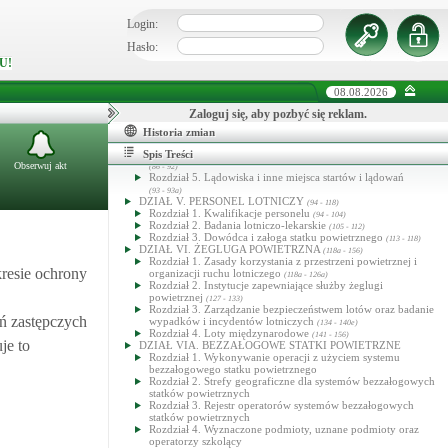
DZIAŁ III. STATKI POWIETRZNE I INNY SPRZĘT
LOTNICZY
Login:
(31 - 53c)
Rozdział 1. Postanowienia ogólne
(31 - 33)
Rozdział 2. Rejestry statków powietrznych
Hasło:
(34 - 44)
Rozdział 3. Zdatność statków powietrznych do lotów
(45 - 53c)
U!
DZIAŁ IV. LOTNISKA, LĄDOWISKA I LOTNICZE
URZĄDZENIA NAZIEMNE
(54 - 93a)
08.08.2026
Rozdział 1. Postanowienia ogólne, zakładanie i rejestrowanie
lotnisk
(54 - 65a)
Zaloguj się, aby pozbyć się reklam.
Rozdział 2. Eksploatacja lotnisk
(66 - 83a)
Rozdział 3. Ratownictwo i ochrona przeciwpożarowa lotnisk
Historia zmian
(84 - 85)
Rozdział 4. Otoczenie lotniska i lotnicze urządzenia naziemne
Spis Treści
Obserwuj akt
(86 - 92)
Rozdział 5. Lądowiska i inne miejsca startów i lądowań
(93 - 93a)
DZIAŁ V. PERSONEL LOTNICZY
(94 - 118)
Rozdział 1. Kwalifikacje personelu
(94 - 104)
Rozdział 2. Badania lotniczo-lekarskie
(105 - 112)
Rozdział 3. Dowódca i załoga statku powietrznego
(113 - 118)
DZIAŁ VI. ŻEGLUGA POWIETRZNA
(118a - 156)
Rozdział 1. Zasady korzystania z przestrzeni powietrznej i
resie ochrony
organizacji ruchu lotniczego
(118a - 126a)
Rozdział 2. Instytucje zapewniające służby żeglugi
powietrznej
(127 - 133)
Rozdział 3. Zarządzanie bezpieczeństwem lotów oraz badanie
ań zastępczych
wypadków i incydentów lotniczych
(134 - 140e)
Rozdział 4. Loty międzynarodowe
(141 - 156)
je to
DZIAŁ VIA. BEZZAŁOGOWE STATKI POWIETRZNE
Rozdział 1. Wykonywanie operacji z użyciem systemu
bezzałogowego statku powietrznego
Rozdział 2. Strefy geograficzne dla systemów bezzałogowych
statków powietrznych
Rozdział 3. Rejestr operatorów systemów bezzałogowych
statków powietrznych
Rozdział 4. Wyznaczone podmioty, uznane podmioty oraz
operatorzy szkolący