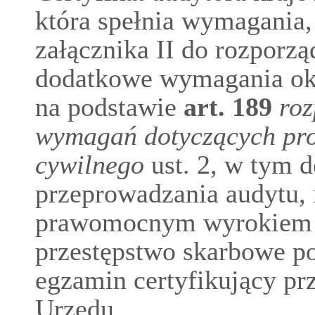
która spełnia wymagania,
załącznika II do rozporz
dodatkowe wymagania ok
na podstawie
art.
189
roz
wymagań dotyczących pr
cywilnego
ust. 2, w tym d
przeprowadzania audytu, 
prawomocnym wyrokiem z
przestępstwo skarbowe po
egzamin certyfikujący pr
Urzędu.