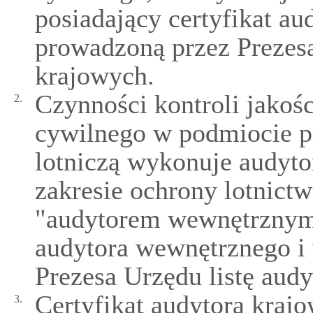
posiadający certyfikat au
prowadzoną przez Prezesa
krajowych.
Czynności kontroli jakośc
2.
cywilnego w podmiocie p
lotniczą wykonuje audyto
zakresie ochrony lotnict
"audytorem wewnętrznym"
audytora wewnętrznego i
Prezesa Urzędu listę aud
Certyfikat audytora kraj
3.