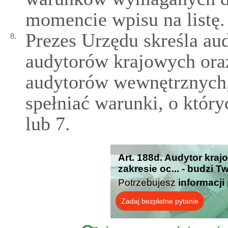
momencie wpisu na listę.
Prezes Urzędu skreśla aud
8.
audytorów krajowych oraz
audytorów wewnętrznych,
spełniać warunki, o któr
lub 7.
Art. 188d. Audytor kraj
zakresie oc... - budzi 
Potrzebujesz
informacji
Zadaj bezpłatne pytanie