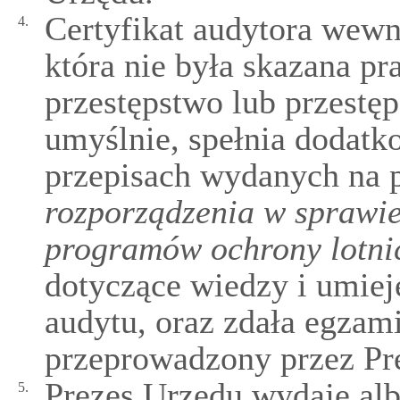
Certyfikat audytora wew
4.
która nie była skazana 
przestępstwo lub przestę
umyślnie, spełnia dodat
przepisach wydanych na 
rozporządzenia w sprawi
programów ochrony lotni
dotyczące wiedzy i umiej
audytu, oraz zdała egzami
przeprowadzony przez Pr
Prezes Urzędu wydaje al
5.