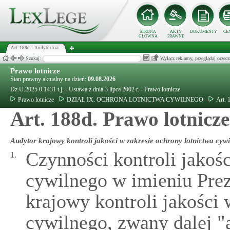
STRONA
AKTY
DOKUMENTY
CE
GŁÓWNA
PRAWNE
Art. 188d. - Audytor kra...
Szukaj:
Wyłącz reklamy, przeglądaj orz
Prawo lotnicze
Stan prawny aktualny na dzień:
09.08.2026
Dz.U.2025.0.1431 t.j. - Ustawa z dnia 3 lipca 2002 r. - Prawo lotnicze
Prawo lotnicze
DZIAŁ IX. OCHRONA LOTNICTWA CYWILNEGO
Art. 
Art. 188d. Prawo lotnicze
Audytor krajowy kontroli jakości w zakresie ochrony lotnictwa cyw
Czynności kontroli jakośc
1.
cywilnego w imieniu Pre
krajowy kontroli jakości 
cywilnego, zwany dalej 