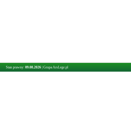
Stan prawny:
09.08.2026
|
Grupa ArsLege.pl