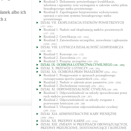
Rozdział 5. Dokumenty potwierdzające kwalifikacje,
szkolenia i egzaminy oraz wymagania w zakresie wieku pilota
bezzałogowego statku powietrznego
łanek albo ich
Rozdział 6. Zapobieganie bezprawnemu wykonywaniu
operacji z użyciem systemu bezzałogowego statku
ch z
powietrznego
DZIAŁ VII. EKSPLOATACJA STATKÓW POWIETRZNYCH
(157 - 163e)
Rozdział 1. Nadzór nad eksploatacją statków powietrznych
(157 - 159)
Rozdział 2. Certyfikacja
(160 - 163a)
Rozdział 3. Zatwierdzenia szczególne, zezwolenia i zgłoszenia
(163b - 163e)
DZIAŁ VIII. LOTNICZA DZIAŁALNOŚĆ GOSPODARCZA
(164 - 185)
Rozdział 1. Koncesje
(164 - 172)
Rozdział 2. Zezwolenia
(173 - 182)
Rozdział 3. Przepisy szczególne
(183 - 205)
DZIAŁ IX. OCHRONA LOTNICTWA CYWILNEGO
(186 - 189j)
DZIAŁ X. PRZEWÓZ LOTNICZY
(190 - 205)
DZIAŁ XA. OCHRONA PRAW PASAŻERÓW
(205a - 205c)
Rozdział 1. Postępowanie w sprawach pozasądowego
rozwiązywania sporów pasażerskich
(205a - 205a)
Rozdział 2. Nadzór w zakresie praw pasażerów
(205b - 205b)
Rozdział 3. Dochodzenie roszczeń
(205c - 205c)
DZIAŁ XI. ODPOWIEDZIALNOŚĆ CYWILNA
(206 - 209)
Rozdział 1. Odpowiedzialność za szkody spowodowane przez
ruch statków powietrznych
(206 - 207)
Rozdział 2. Odpowiedzialność za szkody związane z
przewozem lotniczym
(208 - 208)
Rozdział 3. Ubezpieczenie odpowiedzialności cywilnej
(209 - 212a)
DZIAŁ XIA. ADMINISTRACYJNE KARY PIENIĘŻNE
(209a - 209y)
DZIAŁ XII. PRZEPISY KARNE
(210 - 212a)
DZIAŁ XIII. ZMIANY W PRZEPISACH OBOWIĄZUJĄCYCH,
PRZEPISY PRZEJŚCIOWE, DOSTOSOWUJĄCE I KOŃCOWE