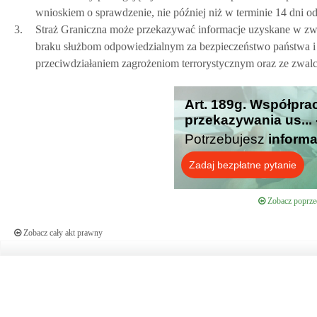
wnioskiem o sprawdzenie, nie później niż w terminie 14 dni od
3.
Straż Graniczna może przekazywać informacje uzyskane w zwi
braku służbom odpowiedzialnym za bezpieczeństwo państwa i 
przeciwdziałaniem zagrożeniom terrorystycznym oraz ze zwalcz
Art. 189g. Współpra
przekazywania us...
Potrzebujesz
informa
Zadaj bezpłatne pytanie
Zobacz poprzed
Zobacz cały akt prawny