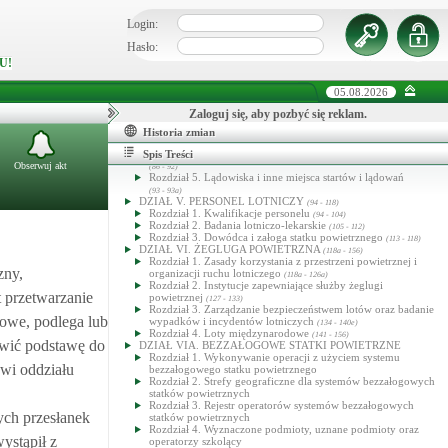
DZIAŁ III. STATKI POWIETRZNE I INNY SPRZĘT
LOTNICZY
Login:
(31 - 53c)
Rozdział 1. Postanowienia ogólne
(31 - 33)
Rozdział 2. Rejestry statków powietrznych
Hasło:
(34 - 44)
Rozdział 3. Zdatność statków powietrznych do lotów
(45 - 53c)
U!
DZIAŁ IV. LOTNISKA, LĄDOWISKA I LOTNICZE
URZĄDZENIA NAZIEMNE
(54 - 93a)
05.08.2026
Rozdział 1. Postanowienia ogólne, zakładanie i rejestrowanie
lotnisk
(54 - 65a)
Zaloguj się, aby pozbyć się reklam.
Rozdział 2. Eksploatacja lotnisk
(66 - 83a)
Rozdział 3. Ratownictwo i ochrona przeciwpożarowa lotnisk
Historia zmian
(84 - 85)
Rozdział 4. Otoczenie lotniska i lotnicze urządzenia naziemne
Spis Treści
Obserwuj akt
(86 - 92)
Rozdział 5. Lądowiska i inne miejsca startów i lądowań
(93 - 93a)
DZIAŁ V. PERSONEL LOTNICZY
(94 - 118)
Rozdział 1. Kwalifikacje personelu
(94 - 104)
Rozdział 2. Badania lotniczo-lekarskie
(105 - 112)
Rozdział 3. Dowódca i załoga statku powietrznego
(113 - 118)
DZIAŁ VI. ŻEGLUGA POWIETRZNA
(118a - 156)
Rozdział 1. Zasady korzystania z przestrzeni powietrznej i
zny,
organizacji ruchu lotniczego
(118a - 126a)
Rozdział 2. Instytucje zapewniające służby żeglugi
t przetwarzanie
powietrznej
(127 - 133)
Rozdział 3. Zarządzanie bezpieczeństwem lotów oraz badanie
bowe, podlega lub
wypadków i incydentów lotniczych
(134 - 140e)
Rozdział 4. Loty międzynarodowe
(141 - 156)
owić podstawę do
DZIAŁ VIA. BEZZAŁOGOWE STATKI POWIETRZNE
Rozdział 1. Wykonywanie operacji z użyciem systemu
owi oddziału
bezzałogowego statku powietrznego
Rozdział 2. Strefy geograficzne dla systemów bezzałogowych
statków powietrznych
Rozdział 3. Rejestr operatorów systemów bezzałogowych
ych przesłanek
statków powietrznych
Rozdział 4. Wyznaczone podmioty, uznane podmioty oraz
ystąpił z
operatorzy szkolący