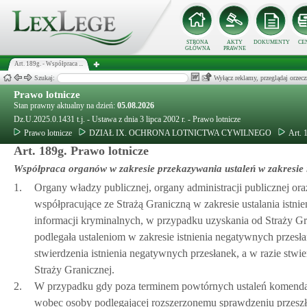
STRONA
AKTY
DOKUMENTY
CE
GŁÓWNA
PRAWNE
Art. 189g. - Współpraca ...
Szukaj:
Wyłącz reklamy, przeglądaj orz
Prawo lotnicze
Stan prawny aktualny na dzień:
05.08.2026
Dz.U.2025.0.1431 t.j. - Ustawa z dnia 3 lipca 2002 r. - Prawo lotnicze
Prawo lotnicze
DZIAŁ IX. OCHRONA LOTNICTWA CYWILNEGO
Art. 
Art. 189g. Prawo lotnicze
Współpraca organów w zakresie przekazywania ustaleń w zakresie i
1.
Organy władzy publicznej, organy administracji publicznej or
współpracujące ze Strażą Graniczną w zakresie ustalania istnie
informacji kryminalnych, w przypadku uzyskania od Straży Gra
podlegała ustaleniom w zakresie istnienia negatywnych przes
stwierdzenia istnienia negatywnych przesłanek, a w razie stwi
Straży Granicznej.
2.
W przypadku gdy poza terminem powtórnych ustaleń komendant
wobec osoby podlegającej rozszerzonemu sprawdzeniu przeszło