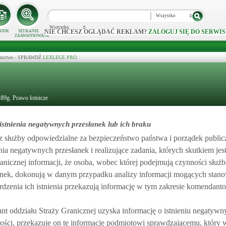
Wszystko
Wszystko
NIE CHCESZ OGLĄDAĆ REKLAM?
ZALOGUJ SIĘ DO SERWIS
NNIK
SZUKANIE
ZAAWANSOWANE
ecznictwo - SPRAWDŹ
LEXLEGE PRO
189g. Prawo lotnicze
stnienia negatywnych przesłanek lub ich braku
az służby odpowiedzialne za bezpieczeństwo państwa i porządek public
nia negatywnych przesłanek i realizujące zadania, których skutkiem jes
nicznej informacji, że osoba, wobec której podejmują czynności służ
łanek, dokonują w danym przypadku analizy informacji mogących stan
erdzenia ich istnienia przekazują informację w tym zakresie komendant
 oddziału Straży Granicznej uzyska informację o istnieniu negatywn
ści, przekazuje on tę informację podmiotowi sprawdzającemu, który w