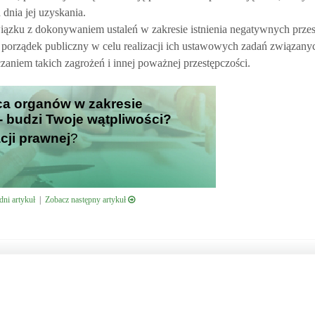
 dnia jej uzyskania.
ązku z dokonywaniem ustaleń w zakresie istnienia negatywnych przes
porządek publiczny w celu realizacji ich ustawowych zadań związany
aniem takich zagrożeń i innej poważnej przestępczości.
ca organów w zakresie
 - budzi Twoje wątpliwości?
cji prawnej
?
ni artykuł
|
Zobacz następny artykuł