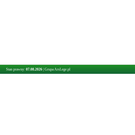
Stan prawny:
07.08.2026
|
Grupa ArsLege.pl