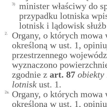
minister właściwy do 
3)
przypadku lotniska wpi
lotnisk i lądowisk służ
Organy, o których mowa w
2.
określoną w ust. 1, opin
przestrzennego województ
wyznaczono powierzchnie
zgodnie z
art.
87
obiekty
lotnisk
ust. 1.
Organy, o których mowa w
2a.
określoną w ust. 1, opini