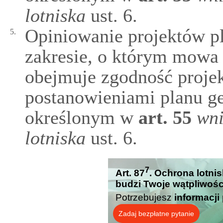
lotniska
ust. 6.
Opiniowanie projektów 
5.
zakresie, o którym mowa w 
obejmuje zgodność proje
postanowieniami planu ge
określonym w
art.
55
wni
lotniska
ust. 6.
7
Art. 87
. Ochrona lotnisk
budzi Twoje wątpliwośc
Potrzebujesz
informacji
Zadaj bezpłatne pytanie