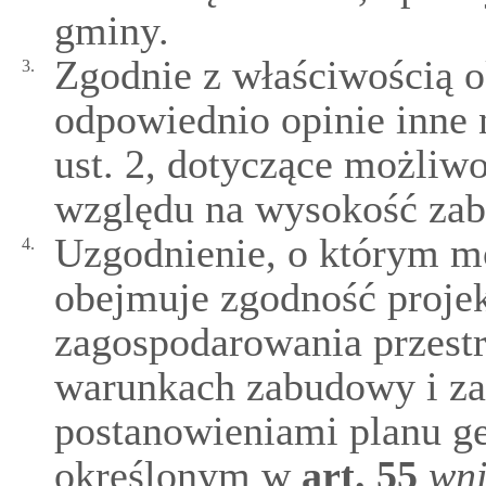
gminy.
Zgodnie z właściwością o
3.
odpowiednio opinie inne 
ust. 2, dotyczące możliwo
względu na wysokość za
Uzgodnienie, o którym mow
4.
obejmuje zgodność proje
zagospodarowania przestr
warunkach zabudowy i za
postanowieniami planu ge
określonym w
art.
55
wni