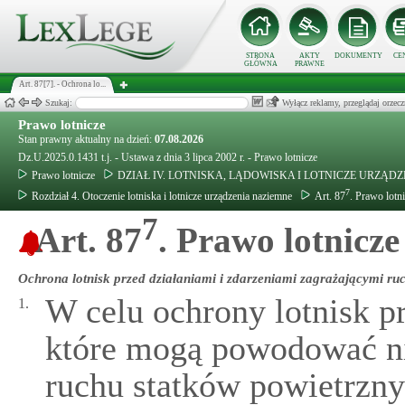
STRONA
AKTY
DOKUMENTY
CE
GŁÓWNA
PRAWNE
Art. 87[7]. - Ochrona lo...
Szukaj:
Wyłącz reklamy, przeglądaj orz
Prawo lotnicze
Stan prawny aktualny na dzień:
07.08.2026
Dz.U.2025.0.1431 t.j. - Ustawa z dnia 3 lipca 2002 r. - Prawo lotnicze
Prawo lotnicze
DZIAŁ IV. LOTNISKA, LĄDOWISKA I LOTNICZE URZĄD
7
Rozdział 4. Otoczenie lotniska i lotnicze urządzenia naziemne
Art. 87
. Prawo lotn
7
Art. 87
. Prawo lotnicze
Ochrona lotnisk przed działaniami i zdarzeniami zagrażającymi ru
W celu ochrony lotnisk pr
1.
które mogą powodować ni
ruchu statków powietrznyc