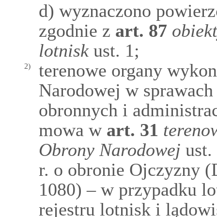
d) wyznaczono powierzc
zgodnie z
art.
87
obiekt
lotnisk
ust. 1;
terenowe organy wykon
2)
Narodowej w sprawach r
obronnych i administrac
mowa w
art.
31
tereno
Obrony Narodowej
ust.
r. o obronie Ojczyzny (
1080) – w przypadku lo
rejestru lotnisk i lądo