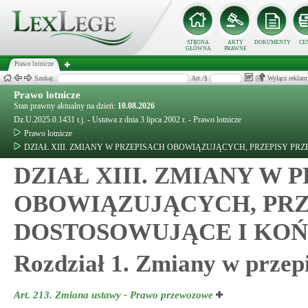
STRONA
AKTY
DOKUMENTY
CE
GŁÓWNA
PRAWNE
Prawo lotnicze
Szukaj:
Art./§
Wyłącz reklam
Prawo lotnicze
Stan prawny aktualny na dzień:
10.08.2026
Dz.U.2025.0.1431 t.j. - Ustawa z dnia 3 lipca 2002 r. - Prawo lotnicze
Prawo lotnicze
DZIAŁ XIII. ZMIANY W PRZEPISACH OBOWIĄZUJĄCYCH, PRZEPISY PR
DZIAŁ XIII. ZMIANY W 
OBOWIĄZUJĄCYCH, PRZ
DOSTOSOWUJĄCE I KO
Rozdział 1. Zmiany w przep
Art. 213.
Zmiana ustawy - Prawo przewozowe