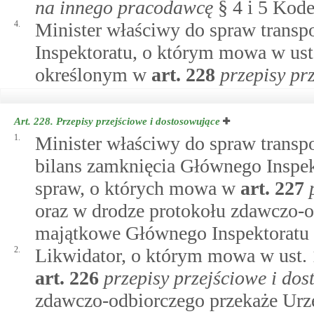
na innego pracodawcę
§ 4 i 5 Kode
4.
Minister właściwy do spraw transp
Inspektoratu, o którym mowa w ust. 
określonym w
art.
228
przepisy pr
Art. 228.
Przepisy przejściowe i dostosowujące
1.
Minister właściwy do spraw transpo
bilans zamknięcia Głównego Inspek
spraw, o których mowa w
art.
227
oraz w drodze protokołu zdawczo-o
majątkowe Głównego Inspektoratu
2.
Likwidator, o którym mowa w ust. 
art.
226
przepisy przejściowe i do
zdawczo-odbiorczego przekaże Urz