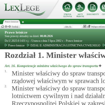
STRONA
AKTY
DOKUMENTY
CE
GŁÓWNA
PRAWNE
Prawo lotnicze
Szukaj:
Art./§
Wyłącz reklam
Prawo lotnicze
Stan prawny aktualny na dzień:
08.08.2026
Dz.U.2025.0.1431 t.j. - Ustawa z dnia 3 lipca 2002 r. - Prawo lotnicze
Prawo lotnicze
DZIAŁ II. ADMINISTRACJA LOTNICTWA CYWILNEGO
Rozdział 1. Minister właści
Art. 16.
Kompetencje ministra właściwego do spraw transportu
1.
Minister właściwy do spraw transpo
rządowej właściwym w sprawach lo
2.
Minister właściwy do spraw transp
lotnictwem cywilnym i nad działal
Rzeczypospolitej Polskiej w zakres