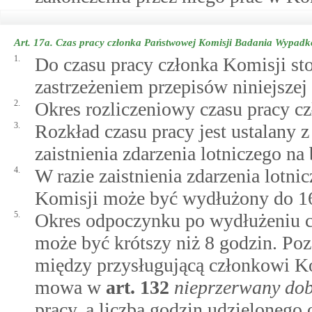
Art. 17a.
Czas pracy członka Państwowej Komisji Badania Wypadk
1.
Do czasu pracy członka Komisji sto
zastrzeżeniem przepisów niniejszej
2.
Okres rozliczeniowy czasu pracy cz
3.
Rozkład czasu pracy jest ustalany
zaistnienia zdarzenia lotniczego na 
4.
W razie zaistnienia zdarzenia lotn
Komisji może być wydłużony do 16
5.
Okres odpoczynku po wydłużeniu cz
może być krótszy niż 8 godzin. Poz
między przysługującą członkowi Ko
mowa w
art.
132
nieprzerwany do
pracy, a liczbą godzin udzielonego