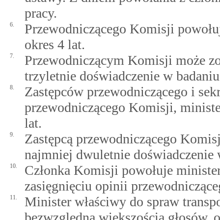
pracy.
6.
Przewodniczącego Komisji powołuje
okres 4 lat.
7.
Przewodniczącym Komisji może zos
trzyletnie doświadczenie w badaniu
8.
Zastępców przewodniczącego i sekr
przewodniczącego Komisji, minister
lat.
9.
Zastępcą przewodniczącego Komisji
najmniej dwuletnie doświadczenie 
10.
Członka Komisji powołuje minister
zasięgnięciu opinii przewodnicząceg
11.
Minister właściwy do spraw transp
bezwzględną większością głosów, 