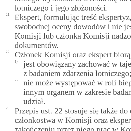
lotniczego i jego złożoności.
21.
Ekspert, formułując treść ekspertyz,
swobodnej oceny dowodów i nie je
Komisji lub członka Komisji nadzor
dokumentów.
22.
Członek Komisji oraz ekspert biorą
1)
jest obowiązany zachować w ta
z badaniem zdarzenia lotniczego
2)
nie może występować w roli bie
innym organem w zakresie badani
udział.
23.
Przepis ust. 22 stosuje się także d
członkostwa w Komisji oraz eksper
zakończeniu przez niego prac w Ko