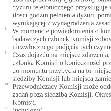
dyżuru telefonicznego przysługuje
ilości godzin pełnienia dyżuru po
wynikającej z wynagrodzenia zasad
8.
W momencie powiadomienia o konie
badawczych członek Komisji zobowi
niezwłocznego podjęcia tych czynn
9.
Czas dojazdu na miejsce zdarzeni
członka Komisji o konieczności prz
do momentu przybycia na to miejsce
siedziby Komisji lub miejsca zamies
10.
Przewodniczący Komisji może odd
zadań poza siedzibą Komisji. Okre
Komisji.
11.
(uchylony)