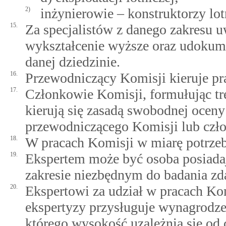
2)
inżynierowie – konstruktorzy lot
15.
Za specjalistów z danego zakresu 
wykształcenie wyższe oraz udokum
danej dziedzinie.
16.
Przewodniczący Komisji kieruje pra
17.
Członkowie Komisji, formułując treś
kierują się zasadą swobodnej ocen
przewodniczącego Komisji lub czło
18.
W pracach Komisji w miarę potrzeb 
19.
Ekspertem może być osoba posiadaj
zakresie niezbędnym do badania zda
20.
Ekspertowi za udział w pracach Kom
ekspertyzy przysługuje wynagrodz
którego wysokość uzależnia się od