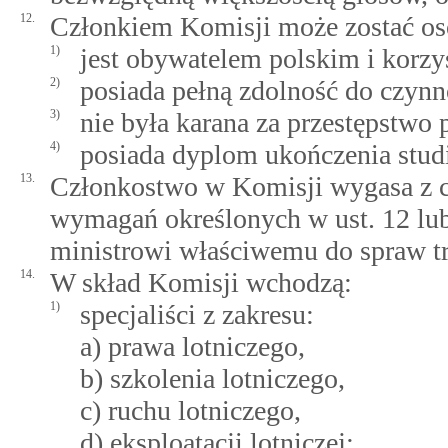
12.
Członkiem Komisji może zostać oso
1)
jest obywatelem polskim i korzy
2)
posiada pełną zdolność do czyn
3)
nie była karana za przestępstwo
4)
posiada dyplom ukończenia stu
13.
Członkostwo w Komisji wygasa z ch
wymagań określonych w ust. 12 lub 
ministrowi właściwemu do spraw tr
14.
W skład Komisji wchodzą:
1)
specjaliści z zakresu:
a) prawa lotniczego,
b) szkolenia lotniczego,
c) ruchu lotniczego,
d) eksploatacji lotniczej;