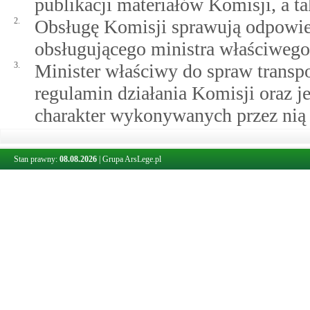
publikacji materiałów Komisji, a ta
2.
Obsługę Komisji sprawują odpowie
obsługującego ministra właściwego
3.
Minister właściwy do spraw transpo
regulamin działania Komisji oraz je
charakter wykonywanych przez nią 
Stan prawny:
08.08.2026
|
Grupa ArsLege.pl
Art. 19.
Rada Ochrony i Ułatwień Lotnictwa Cywilnego
1.
Przy ministrze właściwym do spraw
opiniodawczo-doradczym Rada Och
2.
W skład Rady wchodzą przedstawici
transportu, ministra właściwego do 
właściwego do spraw finansów publ
gospodarki, ministra właściwego d