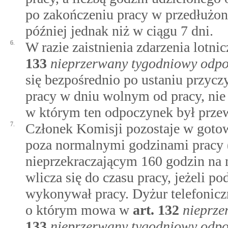
po zakończeniu pracy w przedłużo
później jednak niż w ciągu 7 dni.
6.
W razie zaistnienia zdarzenia lot
133
nieprzerwany tygodniowy odp
się bezpośrednio po ustaniu przy
pracy w dniu wolnym od pracy, nie 
w którym ten odpoczynek był przew
7.
Członek Komisji pozostaje w goto
poza normalnymi godzinami pracy (
nieprzekraczającym 160 godzin na m
wlicza się do czasu pracy, jeżeli p
wykonywał pracy. Dyżur telefonic
o którym mowa w
art.
132
nieprze
133
nieprzerwany tygodniowy odp