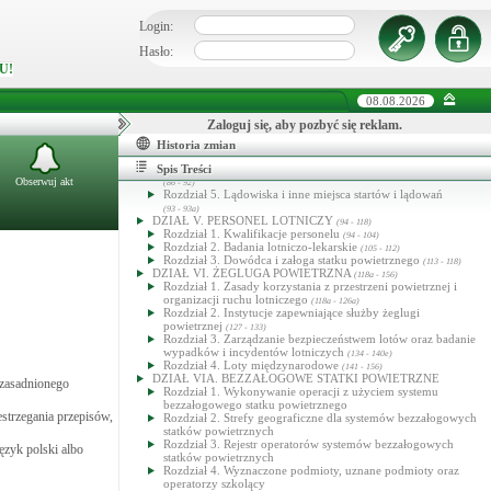
DZIAŁ III. STATKI POWIETRZNE I INNY SPRZĘT
LOTNICZY
Login:
(31 - 53c)
Rozdział 1. Postanowienia ogólne
(31 - 33)
Rozdział 2. Rejestry statków powietrznych
Hasło:
(34 - 44)
Rozdział 3. Zdatność statków powietrznych do lotów
(45 - 53c)
U!
DZIAŁ IV. LOTNISKA, LĄDOWISKA I LOTNICZE
URZĄDZENIA NAZIEMNE
(54 - 93a)
08.08.2026
Rozdział 1. Postanowienia ogólne, zakładanie i rejestrowanie
lotnisk
(54 - 65a)
Zaloguj się, aby pozbyć się reklam.
Rozdział 2. Eksploatacja lotnisk
(66 - 83a)
Rozdział 3. Ratownictwo i ochrona przeciwpożarowa lotnisk
Historia zmian
(84 - 85)
Rozdział 4. Otoczenie lotniska i lotnicze urządzenia naziemne
Spis Treści
Obserwuj akt
(86 - 92)
Rozdział 5. Lądowiska i inne miejsca startów i lądowań
(93 - 93a)
DZIAŁ V. PERSONEL LOTNICZY
(94 - 118)
Rozdział 1. Kwalifikacje personelu
(94 - 104)
Rozdział 2. Badania lotniczo-lekarskie
(105 - 112)
Rozdział 3. Dowódca i załoga statku powietrznego
(113 - 118)
DZIAŁ VI. ŻEGLUGA POWIETRZNA
(118a - 156)
Rozdział 1. Zasady korzystania z przestrzeni powietrznej i
organizacji ruchu lotniczego
(118a - 126a)
Rozdział 2. Instytucje zapewniające służby żeglugi
powietrznej
(127 - 133)
Rozdział 3. Zarządzanie bezpieczeństwem lotów oraz badanie
wypadków i incydentów lotniczych
(134 - 140e)
Rozdział 4. Loty międzynarodowe
(141 - 156)
DZIAŁ VIA. BEZZAŁOGOWE STATKI POWIETRZNE
uzasadnionego
Rozdział 1. Wykonywanie operacji z użyciem systemu
bezzałogowego statku powietrznego
estrzegania przepisów,
Rozdział 2. Strefy geograficzne dla systemów bezzałogowych
statków powietrznych
Rozdział 3. Rejestr operatorów systemów bezzałogowych
zyk polski albo
statków powietrznych
Rozdział 4. Wyznaczone podmioty, uznane podmioty oraz
operatorzy szkolący