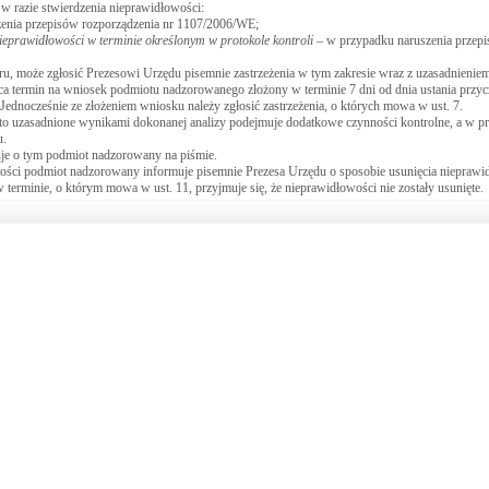
 razie stwierdzenia nieprawidłowości:
szenia przepisów rozporządzenia nr 1107/2006/WE;
ieprawidłowości w terminie określonym w protokole kontroli
– w przypadku naruszenia przepi
, może zgłosić Prezesowi Urzędu pisemnie zastrzeżenia w tym zakresie wraz z uzasadnieniem
a termin na wniosek podmiotu nadzorowanego złożony w terminie 7 dni od dnia ustania przy
 Jednocześnie ze złożeniem wniosku należy zgłosić zastrzeżenia, o których mowa w ust. 7.
st to uzasadnione wynikami dokonanej analizy podejmuje dodatkowe czynności kontrolne, a w p
u.
muje o tym podmiot nadzorowany na piśmie.
ości podmiot nadzorowany informuje pisemnie Prezesa Urzędu o sposobie usunięcia nieprawi
terminie, o którym mowa w ust. 11, przyjmuje się, że nieprawidłowości nie zostały usunięte.