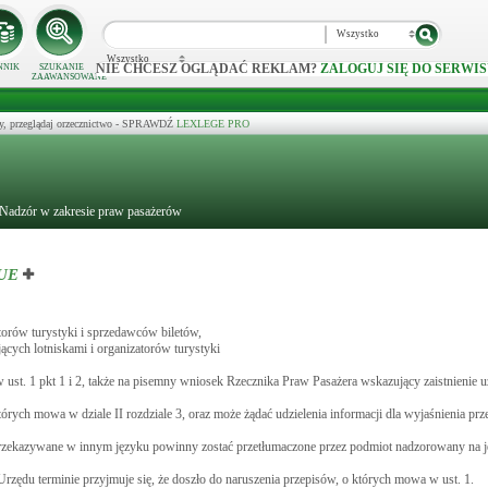
Wszystko
Wszystko
NIE CHCESZ OGLĄDAĆ REKLAM?
ZALOGUJ SIĘ DO SERWIS
NNIK
SZUKANIE
ZAAWANSOWANE
y, przeglądaj orzecznictwo - SPRAWDŹ
LEXLEGE PRO
 Nadzór w zakresie praw pasażerów
 UE
orów turystyki i sprzedawców biletów,
cych lotniskami i organizatorów turystyki
st. 1 pkt 1 i 2, także na pisemny wniosek Rzecznika Praw Pasażera wskazujący zaistnienie 
ych mowa w dziale II rozdziale 3, oraz może żądać udzielenia informacji dla wyjaśnienia prz
rzekazywane w innym języku powinny zostać przetłumaczone przez podmiot nadzorowany na ję
zędu terminie przyjmuje się, że doszło do naruszenia przepisów, o których mowa w ust. 1.