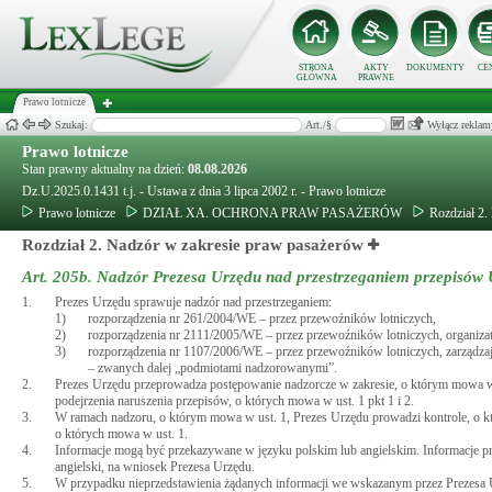
STRONA
AKTY
DOKUMENTY
CE
GŁÓWNA
PRAWNE
Prawo lotnicze
Szukaj:
Art./§
Wyłącz reklam
Prawo lotnicze
Stan prawny aktualny na dzień:
08.08.2026
Dz.U.2025.0.1431 t.j. - Ustawa z dnia 3 lipca 2002 r. - Prawo lotnicze
Prawo lotnicze
DZIAŁ XA. OCHRONA PRAW PASAŻERÓW
Rozdział 2.
Rozdział 2. Nadzór w zakresie praw pasażerów
Art. 205b.
Nadzór Prezesa Urzędu nad przestrzeganiem przepisów
1.
Prezes Urzędu sprawuje nadzór nad przestrzeganiem:
1)
rozporządzenia nr 261/2004/WE – przez przewoźników lotniczych,
2)
rozporządzenia nr 2111/2005/WE – przez przewoźników lotniczych, organizat
3)
rozporządzenia nr 1107/2006/WE – przez przewoźników lotniczych, zarządzają
– zwanych dalej „podmiotami nadzorowanymi”.
2.
Prezes Urzędu przeprowadza postępowanie nadzorcze w zakresie, o którym mowa w u
podejrzenia naruszenia przepisów, o których mowa w ust. 1 pkt 1 i 2.
3.
W ramach nadzoru, o którym mowa w ust. 1, Prezes Urzędu prowadzi kontrole, o któr
o których mowa w ust. 1.
4.
Informacje mogą być przekazywane w języku polskim lub angielskim. Informacje p
angielski, na wniosek Prezesa Urzędu.
5.
W przypadku nieprzedstawienia żądanych informacji we wskazanym przez Prezesa Ur