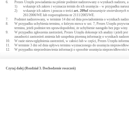
6.
Prezes Urzędu powiadamia na piśmie podmiot nadzorowany o wynikach nadzoru, a w
1)
wskazuje ich zakres i wyznacza termin do ich usunięcia – w przypadku naru
2)
wskazuje ich zakres i poucza o treści
art.
209uf
nieusunięcie stwierdzonych n
261/2006/WE lub rozporządzenia nr 2111/2005/WE.
7.
Podmiot nadzorowany, w terminie 14 dni od dnia powiadomienia o wynikach nadzoru
8.
W przypadku uchybienia terminu, o którym mowa w ust. 7, Prezes Urzędu przywrac
terminu, jeżeli podmiot ten uprawdopodobni, że uchybienie nastąpiło bez jego winy.
9.
W przypadku zgłoszenia zastrzeżeń, Prezes Urzędu dokonuje ich analizy i jeżeli je
zasadności zastrzeżeń zmienia lub uzupełnia pisemną informację o wynikach nadzor
10.
W razie nieuwzględnienia zastrzeżeń, w całości lub w części, Prezes Urzędu infor
11.
W terminie 3 dni od dnia upływu terminu wyznaczonego do usunięcia nieprawidłow
12.
W przypadku nieprzedstawienia informacji o sposobie usunięcia nieprawidłowości w 
Czytaj dalej (Rozdział 3. Dochodzenie roszczeń)