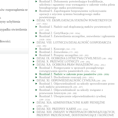
Rozdział 5. Dokumenty potwierdzające kwalifikacje,
szkolenia i egzaminy oraz wymagania w zakresie wieku pilota
bezzałogowego statku powietrznego
sów rozporządzenia nr
Rozdział 6. Zapobieganie bezprawnemu wykonywaniu
operacji z użyciem systemu bezzałogowego statku
powietrznego
.
DZIAŁ VII. EKSPLOATACJA STATKÓW POWIETRZNYCH
czyny uchybienia
(157 - 163e)
Rozdział 1. Nadzór nad eksploatacją statków powietrznych
rzypadku stwierdzenia
(157 - 159)
Rozdział 2. Certyfikacja
(160 - 163a)
Rozdział 3. Zatwierdzenia szczególne, zezwolenia i zgłoszenia
(163b - 163e)
dłowości.
DZIAŁ VIII. LOTNICZA DZIAŁALNOŚĆ GOSPODARCZA
(164 - 185)
Rozdział 1. Koncesje
(164 - 172)
Rozdział 2. Zezwolenia
(173 - 182)
Rozdział 3. Przepisy szczególne
(183 - 205)
DZIAŁ IX. OCHRONA LOTNICTWA CYWILNEGO
(186 - 189j)
DZIAŁ X. PRZEWÓZ LOTNICZY
(190 - 205)
DZIAŁ XA. OCHRONA PRAW PASAŻERÓW
(205a - 205c)
Rozdział 1. Postępowanie w sprawach pozasądowego
rozwiązywania sporów pasażerskich
(205a - 205a)
Rozdział 2. Nadzór w zakresie praw pasażerów
(205b - 205b)
Rozdział 3. Dochodzenie roszczeń
(205c - 205c)
DZIAŁ XI. ODPOWIEDZIALNOŚĆ CYWILNA
(206 - 209)
Rozdział 1. Odpowiedzialność za szkody spowodowane przez
ruch statków powietrznych
(206 - 207)
Rozdział 2. Odpowiedzialność za szkody związane z
przewozem lotniczym
(208 - 208)
Rozdział 3. Ubezpieczenie odpowiedzialności cywilnej
(209 - 212a)
DZIAŁ XIA. ADMINISTRACYJNE KARY PIENIĘŻNE
(209a - 209y)
DZIAŁ XII. PRZEPISY KARNE
(210 - 212a)
DZIAŁ XIII. ZMIANY W PRZEPISACH OBOWIĄZUJĄCYCH,
PRZEPISY PRZEJŚCIOWE, DOSTOSOWUJĄCE I KOŃCOWE