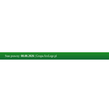
Stan prawny:
08.08.2026
|
Grupa ArsLege.pl