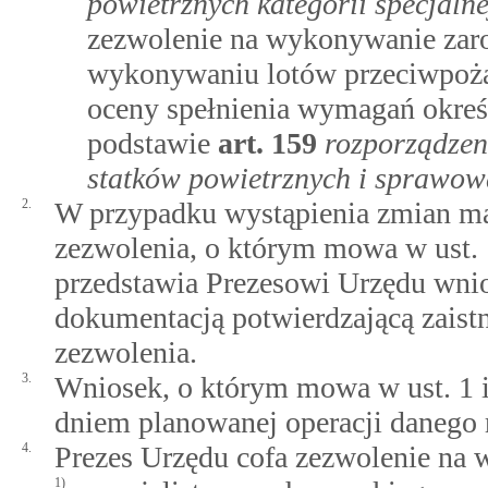
powietrznych kategorii specjalne
zezwolenie na wykonywanie zaro
wykonywaniu lotów przeciwpoża
oceny spełnienia wymagań okre
podstawie
art.
159
rozporządzen
statków powietrznych i sprawow
2.
W przypadku wystąpienia zmian m
zezwolenia, o którym mowa w ust. 
przedstawia Prezesowi Urzędu wnio
dokumentacją potwierdzającą zaist
zezwolenia.
3.
Wniosek, o którym mowa w ust. 1 i 2
dniem planowanej operacji danego 
4.
Prezes Urzędu cofa zezwolenie na
1)