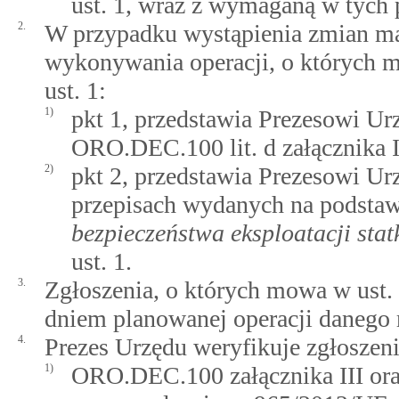
ust. 1, wraz z wymaganą w tych 
2.
W przypadku wystąpienia zmian ma
wykonywania operacji, o których 
ust. 1:
1)
pkt 1, przedstawia Prezesowi U
ORO.DEC.100 lit. d załącznika I
2)
pkt 2, przedstawia Prezesowi U
przepisach wydanych na podsta
bezpieczeństwa eksploatacji st
ust. 1.
3.
Zgłoszenia, o których mowa w ust. 1
dniem planowanej operacji danego 
4.
Prezes Urzędu weryfikuje zgłosze
1)
ORO.DEC.100 załącznika III ora