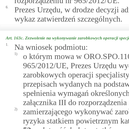
rozporządzeniu nr 965/2012/UE.
6.
Prezes Urzędu, w drodze decyzji ad
wykaz zatwierdzeń szczególnych.
Art. 163c.
Zezwolenie na wykonywanie zarobkowych operacji specja
1.
Na wniosek podmiotu:
1)
o którym mowa w ORO.SPO.110 z
965/2012/UE, Prezes Urzędu wy
zarobkowych operacji specjalis
przepisach wydanych na podstaw
spełnienia wymagań określony
załącznika III do rozporządzeni
2)
zamierzającego wykonywać zarob
ryzyka statkiem powietrznym ka