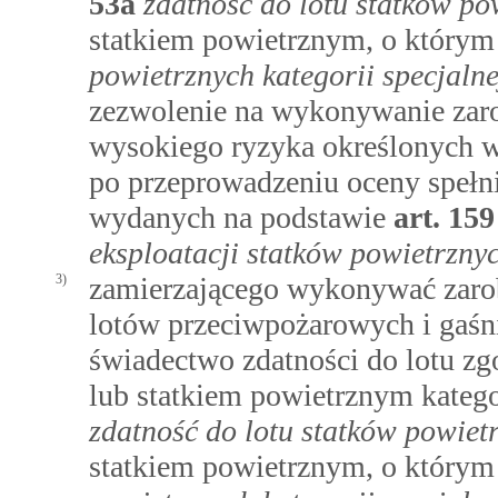
53a
zdatność do lotu statków po
statkiem powietrznym, o któr
powietrznych kategorii specjalne
zezwolenie na wykonywanie zaro
wysokiego ryzyka określonych w
po przeprowadzeniu oceny spełn
wydanych na podstawie
art.
159
eksploatacji statków powietrzn
3)
zamierzającego wykonywać zaro
lotów przeciwpożarowych i gaśn
świadectwo zdatności do lotu z
lub statkiem powietrznym kateg
zdatność do lotu statków powietr
statkiem powietrznym, o któr