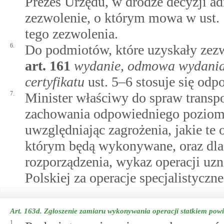
Prezes Urzędu, w drodze decyzji ad
zezwolenie, o którym mowa w ust. 
tego zezwolenia.
6.
Do podmiotów, które uzyskały zezw
art.
161
wydanie, odmowa wydania,
certyfikatu
ust. 5–6 stosuje się odp
7.
Minister właściwy do spraw transp
zachowania odpowiedniego poziomu 
uwzględniając zagrożenia, jakie te 
którym będą wykonywane, oraz dla o
rozporządzenia, wykaz operacji uz
Polskiej za operacje specjalistyczn
Art. 163d.
Zgłoszenie zamiaru wykonywania operacji statkiem pow
1.