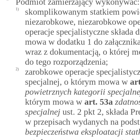
Podmiot zamierzający wykonywać:
1)
skomplikowanym statkiem powie
niezarobkowe, niezarobkowe oper
operacje specjalistyczne składa 
mowa w dodatku 1 do załącznika
wraz z dokumentacją, o której m
do tego rozporządzenia;
2)
zarobkowe operacje specjalistyc
specjalnej, o którym mowa w
ar
powietrznych kategorii specjalne
którym mowa w
art.
53a
zdatno
specjalnej
ust. 2 pkt 2, składa 
w przepisach wydanych na pods
bezpieczeństwa eksploatacji st