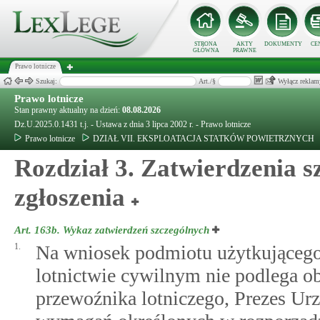
STRONA
AKTY
DOKUMENTY
CE
GŁÓWNA
PRAWNE
Prawo lotnicze
Szukaj:
Art./§
Wyłącz reklam
Prawo lotnicze
Stan prawny aktualny na dzień:
08.08.2026
Dz.U.2025.0.1431 t.j. - Ustawa z dnia 3 lipca 2002 r. - Prawo lotnicze
Prawo lotnicze
DZIAŁ VII. EKSPLOATACJA STATKÓW POWIETRZNYCH
Rozdział 3. Zatwierdzenia sz
zgłoszenia
Art. 163b.
Wykaz zatwierdzeń szczególnych
1.
Na wniosek podmiotu użytkującego 
lotnictwie cywilnym nie podlega o
przewoźnika lotniczego, Prezes Ur