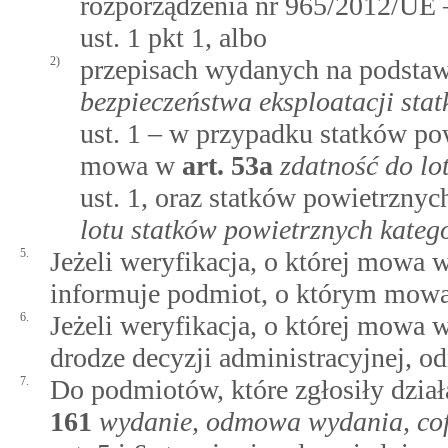
rozporządzenia nr 965/2012/UE 
ust. 1 pkt 1, albo
2)
przepisach wydanych na podsta
bezpieczeństwa eksploatacji st
ust. 1 – w przypadku statków pow
mowa w
art.
53a
zdatność do lo
ust. 1, oraz statków powietrzny
lotu statków powietrznych katego
5.
Jeżeli weryfikacja, o której mowa w
informuje podmiot, o którym mowa w
6.
Jeżeli weryfikacja, o której mowa w
drodze decyzji administracyjnej, o
7.
Do podmiotów, które zgłosiły dział
161
wydanie, odmowa wydania, cofn