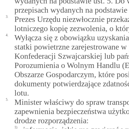
wydanych na podstawie ust. 5. Do 
przepisach wydanych na podstawie u
3.
Prezes Urzędu niezwłocznie przekaz
lotniczego kopię zezwolenia, o kt
4.
Wyłącza się z obowiązku uzyskania
statki powietrzne zarejestrowane 
Konfederacji Szwajcarskiej lub pa
Porozumienia o Wolnym Handlu (E
Obszarze Gospodarczym, które posi
dokumenty potwierdzające zdatność
lotu.
5.
Minister właściwy do spraw transp
zapewnienia bezpieczeństwa użytko
drodze rozporządzenia:
1)