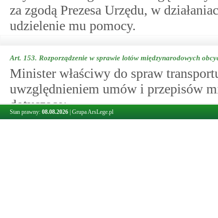
za zgodą Prezesa Urzędu, w działaniac
udzielenie mu pomocy.
Art. 153.
Rozporządzenie w sprawie lotów międzynarodowych obcych
Minister właściwy do spraw transportu
uwzględnieniem umów i przepisów m
dotyczące:
Stan prawny:
08.08.2026
|
Grupa ArsLege.pl
1)
wykonywania lotów międzynarodow
w tym również formy i trybu skła
uzyskanie wymaganego zezwolenia 
2)
stałego pobytu polskich cywilnych
cywilnych statków powietrznych w
Art. 153a.
Uchylony