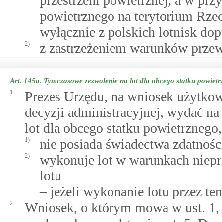
przestrzeni powietrznej, a w pr
powietrznego na terytorium Rzecz
wyłącznie z polskich lotnisk d
2)
z zastrzeżeniem warunków prz
Art. 145a.
Tymczasowe zezwolenie na lot dla obcego statku powiet
1.
Prezes Urzędu, na wniosek użytkow
decyzji administracyjnej, wydać n
lot dla obcego statku powietrznego
1)
nie posiada świadectwa zdatności
2)
wykonuje lot w warunkach niepr
lotu
– jeżeli wykonanie lotu przez ten
2.
Wniosek, o którym mowa w ust. 1, 