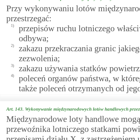
Przy wykonywaniu lotów międzynarod
przestrzegać:
1)
przepisów ruchu lotniczego właści
odbywa;
2)
zakazu przekraczania granic jaki
zezwolenia;
3)
zakazu używania statków powietrz
4)
poleceń organów państwa, w któreg
także poleceń otrzymanych od jeg
Art. 143.
Wykonywanie międzynarodowych lotów handlowych przez 
Międzynarodowe loty handlowe mogą
przewoźnika lotniczego statkami powi
przepisami działu X, z zastrzeżeni