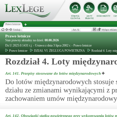
STRONA
AKTY
DOKUMENTY
CE
GŁÓWNA
PRAWNE
Prawo lotnicze
Szukaj:
Art./§
Wyłącz reklam
Prawo lotnicze
Stan prawny aktualny na dzień:
08.08.2026
Dz.U.2025.0.1431 t.j. - Ustawa z dnia 3 lipca 2002 r. - Prawo lotnicze
Prawo lotnicze
DZIAŁ VI. ŻEGLUGA POWIETRZNA
Rozdział 4. Loty m
Rozdział 4. Loty międzyna
Art. 141.
Przepisy stosowane do lotów międzynarodowych
Do lotów międzynarodowych stosuje si
działu ze zmianami wynikającymi z pr
zachowaniem umów międzynarodowy
Art. 142.
Obowiązki statku powietrznego przy wykonywaniu lotów