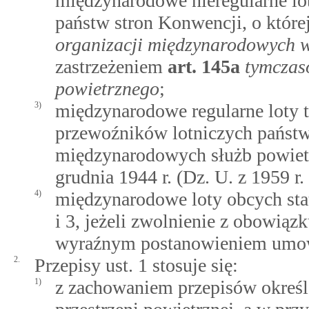
międzynarodowe nieregularne lo
państw stron Konwencji, o któ
organizacji międzynarodowych w
zastrzeżeniem
art.
145a
tymczas
powietrznego
;
3)
międzynarodowe regularne loty 
przewoźników lotniczych państw
międzynarodowych służb powiet
grudnia 1944 r. (Dz. U. z 1959 r.
4)
międzynarodowe loty obcych st
i 3, jeżeli zwolnienie z obowiąz
wyraźnym postanowieniem umo
2.
Przepisy ust. 1 stosuje się:
1)
z zachowaniem przepisów określa