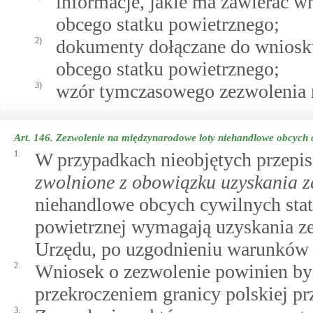
informacje, jakie ma zawierać w
obcego statku powietrznego;
2)
dokumenty dołączane do wniosku
obcego statku powietrznego;
3)
wzór tymczasowego zezwolenia n
Art. 146.
Zezwolenie na międzynarodowe loty niehandlowe obcych cy
1.
W przypadkach nieobjętych przepi
zwolnione z obowiązku uzyskania z
niehandlowe obcych cywilnych stat
powietrznej wymagają uzyskania ze
Urzędu, po uzgodnieniu warunków 
2.
Wniosek o zezwolenie powinien być
przekroczeniem granicy polskiej prz
3.