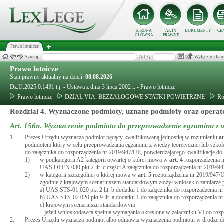
STRONA
AKTY
DOKUMENTY
CE
GŁÓWNA
PRAWNE
Prawo lotnicze
Szukaj:
Art./§
Wyłącz reklam
Prawo lotnicze
Stan prawny aktualny na dzień:
08.08.2026
Dz.U.2025.0.1431 t.j. - Ustawa z dnia 3 lipca 2002 r. - Prawo lotnicze
Prawo lotnicze
DZIAŁ VIA. BEZZAŁOGOWE STATKI POWIETRZNE
Ro
Rozdział 4. Wyznaczone podmioty, uznane podmioty oraz operat
Art. 156n.
Wyznaczenie podmiotu do przeprowadzenie egzaminu z w
1.
Prezes Urzędu wyznacza podmiot będący kwalifikowaną jednostką w rozumieniu
a
podmiotem który w celu przeprowadzania egzaminu z wiedzy teoretycznej lub szko
do załącznika do rozporządzenia nr 2019/947/UE, potwierdzającego kwalifikacje d
1)
w podkategorii A2 kategorii otwartej o której mowa w
art.
4
rozporządzenia 
UAS.OPEN.030 pkt 2 lit. c części A załącznika do rozporządzenia nr 2019/9
2)
w kategorii szczególnej o której mowa w
art.
5
rozporządzenia nr 2019/947
zgodnie z krajowym scenariuszem standardowym złożył wniosek o zamiarze 
a) UAS.STS-01.020 pkt 2 lit. b dodatku 1 do załącznika do rozporządzenia n
b) UAS.STS-02.020 pkt 9 lit. a dodatku 1 do załącznika do rozporządzenia n
c) krajowym scenariuszu standardowym
– jeżeli wnioskodawca spełnia wymagania określone w załączniku VI do roz
2.
Prezes Urzędu wyznacza podmiot albo odmawia wyznaczenia podmiotu w drodze decyz