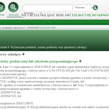
Wszystko
Wszystko
NIE CHCESZ OGLĄDAĆ REKLAM?
ZALOGUJ SIĘ DO SERWIS
NNIK
SZUKANIE
ZAAWANSOWANE
y, przeglądaj orzecznictwo - SPRAWDŹ
LEXLEGE PRO
zdział 4. Wyznaczone podmioty, uznane podmioty oraz operatorzy szkolący
orzy szkolący
iedzy praktycznej lub szkolenia przypominającego
rt.
3
pkt 11 rozporządzenia nr 2018/1139/UE lub centralny organ administracji rządowej, zwa
lenia przypominającego, o którym mowa w UAS.STS-01.020 pkt 3 lit. b lub UAS.STS-02.020 pk
o wykonywania operacji:
nr 2019/947/UE, złożył wniosek o zamiarze przeprowadzania egzaminu z wiedzy teoretycznej
47/UE, według wzoru zamieszczonego na stronie internetowej Urzędu, lub
/UE, zgodnie ze scenariuszem standardowym, o którym mowa w
art.
5
ust. 5 rozporządzenia nr
przeprowadzania egzaminu z wiedzy teoretycznej, o którym mowa w:
r 2019/947/UE lub
r 2019/947/UE, lub
porządzenia nr 2018/1139/UE.
ji administracyjnej. W decyzji administracyjnej określa się warunki oraz zakres wyznaczeni