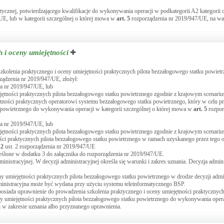
cznej, potwierdzającego kwalifikacje do wykonywania operacji w podkategorii A2 kategorii o
UE, lub w kategorii szczególnej o której mowa w
art.
5
rozporządzenia nr 2019/947/UE, na w
 i oceny umiejętności
kolenia praktycznego i oceny umiejętności praktycznych pilota bezzałogowego statku powiet
ządzenia nr 2019/947/UE, złożył:
ia nr 2019/947/UE, lub
ejętności praktycznych pilota bezzałogowego statku powietrznego zgodnie z krajowym scenar
ętności praktycznych operatorowi systemu bezzałogowego statku powietrznego, który w celu p
u powietrznego do wykonywania operacji w kategorii szczególnej o której mowa w
art.
5
rozpor
ia nr 2019/947/UE, lub
ejętności praktycznych pilota bezzałogowego statku powietrznego zgodnie z krajowym scenari
ści praktycznych pilota bezzałogowego statku powietrznego w ramach uzyskanego przez tego o
12
ust. 2 rozporządzenia nr 2019/947/UE
eślone w dodatku 3 do załącznika do rozporządzenia nr 2019/947/UE.
istracyjnej. W decyzji administracyjnej określa się warunki i zakres uznania. Decyzja admin
y umiejętności praktycznych pilota bezzałogowego statku powietrznego w drodze decyzji admin
dministracyjna może być wydana przy użyciu systemu teleinformatycznego BSP.
osiada uprawnienie do prowadzenia szkolenia praktycznego i oceny umiejętności praktycznych
y umiejętności praktycznych pilota bezzałogowego statku powietrznego do wykonywania operac
 w zakresie uznania albo przyznanego uprawnienia.