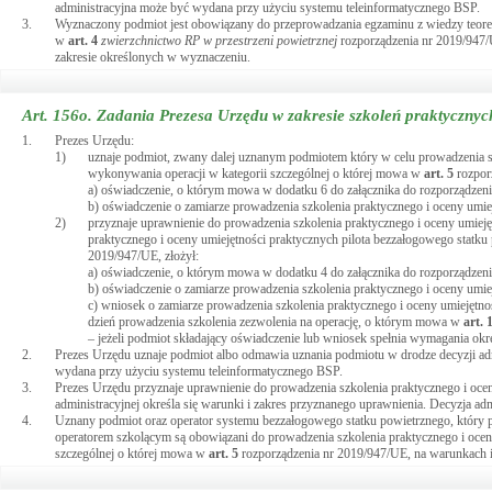
administracyjna może być wydana przy użyciu systemu teleinformatycznego BSP.
3.
Wyznaczony podmiot jest obowiązany do przeprowadzania egzaminu z wiedzy teorety
w
art.
4
zwierzchnictwo RP w przestrzeni powietrznej
rozporządzenia nr 2019/947/
zakresie określonych w wyznaczeniu.
Art. 156o.
Zadania Prezesa Urzędu w zakresie szkoleń praktycznych
1.
Prezes Urzędu:
1)
uznaje podmiot, zwany dalej uznanym podmiotem który w celu prowadzenia sz
wykonywania operacji w kategorii szczególnej o której mowa w
art.
5
rozpor
a) oświadczenie, o którym mowa w dodatku 6 do załącznika do rozporządzen
b) oświadczenie o zamiarze prowadzenia szkolenia praktycznego i oceny umi
2)
przyznaje uprawnienie do prowadzenia szkolenia praktycznego i oceny umiej
praktycznego i oceny umiejętności praktycznych pilota bezzałogowego statk
2019/947/UE, złożył:
a) oświadczenie, o którym mowa w dodatku 4 do załącznika do rozporządzen
b) oświadczenie o zamiarze prowadzenia szkolenia praktycznego i oceny umi
c) wniosek o zamiarze prowadzenia szkolenia praktycznego i oceny umiejętno
dzień prowadzenia szkolenia zezwolenia na operację, o którym mowa w
art.
– jeżeli podmiot składający oświadczenie lub wniosek spełnia wymagania okr
2.
Prezes Urzędu uznaje podmiot albo odmawia uznania podmiotu w drodze decyzji admin
wydana przy użyciu systemu teleinformatycznego BSP.
3.
Prezes Urzędu przyznaje uprawnienie do prowadzenia szkolenia praktycznego i ocen
administracyjnej określa się warunki i zakres przyznanego uprawnienia. Decyzja a
4.
Uznany podmiot oraz operator systemu bezzałogowego statku powietrznego, który p
operatorem szkolącym są obowiązani do prowadzenia szkolenia praktycznego i ocen
szczególnej o której mowa w
art.
5
rozporządzenia nr 2019/947/UE, na warunkach i