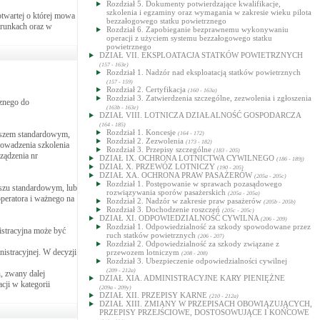
Rozdział 5. Dokumenty potwierdzające kwalifikacje,
szkolenia i egzaminy oraz wymagania w zakresie wieku pilota
twartej o której mowa
bezzałogowego statku powietrznego
arunkach oraz w
Rozdział 6. Zapobieganie bezprawnemu wykonywaniu
operacji z użyciem systemu bezzałogowego statku
powietrznego
DZIAŁ VII. EKSPLOATACJA STATKÓW POWIETRZNYCH
(157 - 163e)
Rozdział 1. Nadzór nad eksploatacją statków powietrznych
(157 - 159)
Rozdział 2. Certyfikacja
(160 - 163a)
Rozdział 3. Zatwierdzenia szczególne, zezwolenia i zgłoszenia
rznego do
(163b - 163e)
DZIAŁ VIII. LOTNICZA DZIAŁALNOŚĆ GOSPODARCZA
(164 - 185)
Rozdział 1. Koncesje
iuszem standardowym,
(164 - 172)
Rozdział 2. Zezwolenia
(173 - 182)
rowadzenia szkolenia
Rozdział 3. Przepisy szczególne
(183 - 205)
ządzenia nr
DZIAŁ IX. OCHRONA LOTNICTWA CYWILNEGO
(186 - 189j)
DZIAŁ X. PRZEWÓZ LOTNICZY
(190 - 205)
DZIAŁ XA. OCHRONA PRAW PASAŻERÓW
(205a - 205c)
Rozdział 1. Postępowanie w sprawach pozasądowego
uszu standardowym, lub
rozwiązywania sporów pasażerskich
(205a - 205a)
peratora i ważnego na
Rozdział 2. Nadzór w zakresie praw pasażerów
(205b - 205b)
Rozdział 3. Dochodzenie roszczeń
(205c - 205c)
DZIAŁ XI. ODPOWIEDZIALNOŚĆ CYWILNA
(206 - 209)
Rozdział 1. Odpowiedzialność za szkody spowodowane przez
istracyjna może być
ruch statków powietrznych
(206 - 207)
Rozdział 2. Odpowiedzialność za szkody związane z
istracyjnej. W decyzji
przewozem lotniczym
(208 - 208)
Rozdział 3. Ubezpieczenie odpowiedzialności cywilnej
(209 - 212a)
, zwany dalej
DZIAŁ XIA. ADMINISTRACYJNE KARY PIENIĘŻNE
ji w kategorii
(209a - 209y)
DZIAŁ XII. PRZEPISY KARNE
(210 - 212a)
DZIAŁ XIII. ZMIANY W PRZEPISACH OBOWIĄZUJĄCYCH,
PRZEPISY PRZEJŚCIOWE, DOSTOSOWUJĄCE I KOŃCOWE