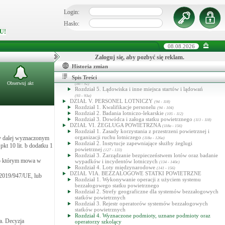
DZIAŁ III. STATKI POWIETRZNE I INNY SPRZĘT
LOTNICZY
Login:
(31 - 53c)
Rozdział 1. Postanowienia ogólne
(31 - 33)
Rozdział 2. Rejestry statków powietrznych
Hasło:
(34 - 44)
Rozdział 3. Zdatność statków powietrznych do lotów
(45 - 53c)
U!
DZIAŁ IV. LOTNISKA, LĄDOWISKA I LOTNICZE
URZĄDZENIA NAZIEMNE
(54 - 93a)
08.08.2026
Rozdział 1. Postanowienia ogólne, zakładanie i rejestrowanie
lotnisk
(54 - 65a)
Zaloguj się, aby pozbyć się reklam.
Rozdział 2. Eksploatacja lotnisk
(66 - 83a)
Rozdział 3. Ratownictwo i ochrona przeciwpożarowa lotnisk
Historia zmian
(84 - 85)
Rozdział 4. Otoczenie lotniska i lotnicze urządzenia naziemne
Spis Treści
Obserwuj akt
(86 - 92)
Rozdział 5. Lądowiska i inne miejsca startów i lądowań
(93 - 93a)
DZIAŁ V. PERSONEL LOTNICZY
(94 - 118)
Rozdział 1. Kwalifikacje personelu
(94 - 104)
Rozdział 2. Badania lotniczo-lekarskie
(105 - 112)
Rozdział 3. Dowódca i załoga statku powietrznego
(113 - 118)
DZIAŁ VI. ŻEGLUGA POWIETRZNA
(118a - 156)
Rozdział 1. Zasady korzystania z przestrzeni powietrznej i
organizacji ruchu lotniczego
ny dalej wyznaczonym
(118a - 126a)
Rozdział 2. Instytucje zapewniające służby żeglugi
t 10 lit. b dodatku 1
powietrznej
(127 - 133)
Rozdział 3. Zarządzanie bezpieczeństwem lotów oraz badanie
, o którym mowa w
wypadków i incydentów lotniczych
(134 - 140e)
Rozdział 4. Loty międzynarodowe
(141 - 156)
DZIAŁ VIA. BEZZAŁOGOWE STATKI POWIETRZNE
 2019/947/UE, lub
Rozdział 1. Wykonywanie operacji z użyciem systemu
bezzałogowego statku powietrznego
Rozdział 2. Strefy geograficzne dla systemów bezzałogowych
statków powietrznych
Rozdział 3. Rejestr operatorów systemów bezzałogowych
statków powietrznych
Rozdział 4. Wyznaczone podmioty, uznane podmioty oraz
a. Decyzja
operatorzy szkolący