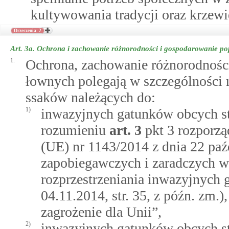
kultywowania tradycji oraz krzewie
Orzeczenia: 2
Art. 3a.
Ochrona i zachowanie różnorodności i gospodarowanie po
1.
Ochrona, zachowanie różnorodności
łownych polegają w szczególności 
ssaków należących do:
1)
inwazyjnych gatunków obcych st
rozumieniu
art.
3
pkt 3 rozporz
(UE) nr 1143/2014 z dnia 22 paźd
zapobiegawczych i zaradczych w
rozprzestrzeniania inwazyjnych
04.11.2014, str. 35, z późn. zm.
zagrożenie dla Unii”,
2)
inwazyjnych gatunków obcych st