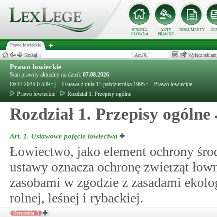
STRONA
AKTY
DOKUMENTY
CE
GŁÓWNA
PRAWNE
Prawo łowieckie
Szukaj:
Art./§
Wyłącz reklam
Prawo łowieckie
Stan prawny aktualny na dzień:
07.08.2026
Dz.U.2025.0.539 t.j. - Ustawa z dnia 13 października 1995 r. - Prawo łowieckie
Prawo łowieckie
Rozdział 1. Przepisy ogólne
Rozdział 1. Przepisy ogólne
Art. 1.
Ustawowe pojęcie łowiectwa
Łowiectwo, jako element ochrony śro
ustawy oznacza ochronę zwierząt łow
zasobami w zgodzie z zasadami ekolog
rolnej, leśnej i rybackiej.
Orzeczenia: 5