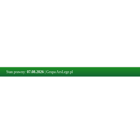
Stan prawny:
07.08.2026
|
Grupa ArsLege.pl