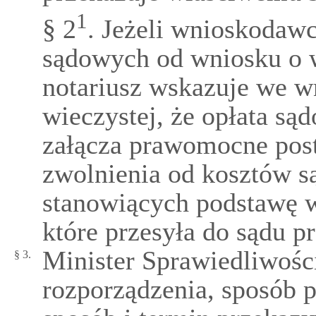
1
§ 2
. Jeżeli wnioskodaw
sądowych od wniosku o w
notariusz wskazuje we w
wieczystej, że opłata sąd
załącza prawomocne pos
zwolnienia od kosztów 
stanowiących podstawę w
które przesyła do sądu p
Minister Sprawiedliwości
§ 3.
rozporządzenia, sposób p