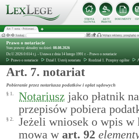
STRONA
AKTY
DOKUMENTY
CE
GŁÓWNA
PRAWNE
Art. 7. nota. - Pobierani...
Szukaj:
Wyłącz reklamy, przeglądaj
Prawo o notariacie
Stan prawny aktualny na dzień:
08.08.2026
Dz.U.2026.0.614 t.j. - Ustawa z dnia 14 lutego 1991 r. - Prawo o notariacie
Prawo o notariacie
Dział I. Ustrój notariatu
Rozdział 1. Przepisy ogólne
A
Art. 7. notariat
Pobieranie przez notariusza podatków i opłat sądowych
Notariusz
jako płatnik n
§ 1.
przepisów pobiera podatk
Jeżeli wniosek o wpis w 
§ 2.
mowa w
art.
92
elementy