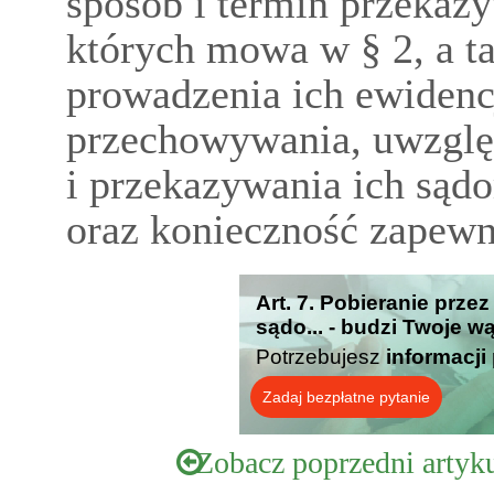
sposób i termin przekaz
których mowa w § 2, a ta
prowadzenia ich ewidencji
przechowywania, uwzględ
i przekazywania ich sąd
oraz konieczność zapewni
Art. 7. Pobieranie prze
sądo... - budzi Twoje w
Potrzebujesz
informacji
Zadaj bezpłatne pytanie
Zobacz poprzedni artyk