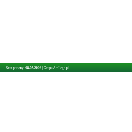
Stan prawny:
08.08.2026
|
Grupa ArsLege.pl