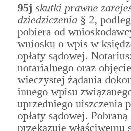
95j
skutki prawne zarej
dziedziczenia
§ 2, podleg
pobiera od wnioskodawcy
wniosku o wpis w księdz
opłaty sądowej. Notarius
notarialnego oraz objęci
wieczystej żądania dokon
innego wpisu związanego 
uprzedniego uiszczenia 
opłaty sądowej. Pobraną 
przekazuje właściwemu 