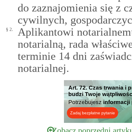
do zaznajomienia się z 
cywilnych, gospodarczyc
Aplikantowi notarialnemu
§ 2.
notarialną, rada właściw
terminie 14 dni zaświadc
notarialnej.
Art. 72. Czas trwania i p
budzi Twoje wątpliwośc
Potrzebujesz
informacji
Zadaj bezpłatne pytanie
Zobacz poprzedni artyk