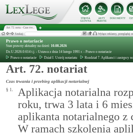
STRONA
AKTY
DOKUMENTY
CE
GŁÓWNA
PRAWNE
Art. 72. nota. - Czas trw...
Szukaj:
Wyłącz reklamy, przeglądaj
Prawo o notariacie
Stan prawny aktualny na dzień:
10.08.2026
Dz.U.2026.0.614 t.j. - Ustawa z dnia 14 lutego 1991 r. - Prawo o notariacie
Prawo o notariacie
Dział I. Ustrój notariatu
Rozdział 7. Aplikanci i zastępcy no
Art. 72. notariat
Czas trwania i przebieg aplikacji notarialnej
Aplikacja notarialna roz
§ 1.
roku, trwa 3 lata i 6 mie
aplikanta notarialnego z
W ramach szkolenia aplik