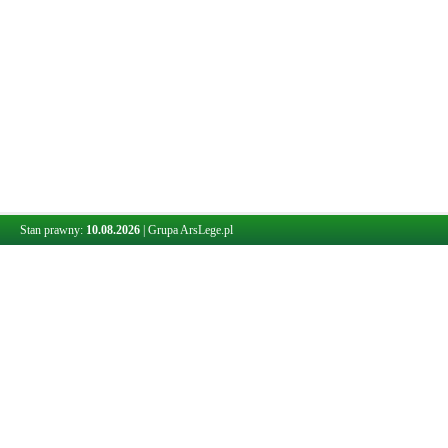
Stan prawny:
10.08.2026
|
Grupa ArsLege.pl