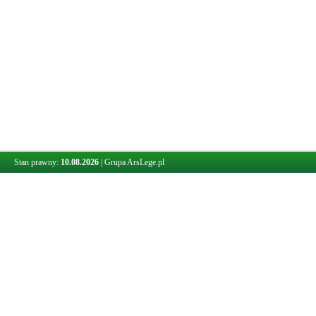
Stan prawny:
10.08.2026
|
Grupa ArsLege.pl