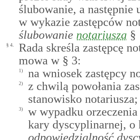
ślubowanie, a następnie 
w wykazie zastępców not
ślubowanie
notariusza
§ 
Rada skreśla zastępcę no
§ 4.
mowa w § 3:
na wniosek zastępcy no
1)
z chwilą powołania zas
2)
stanowisko notariusza;
w wypadku orzeczenia 
3)
kary dyscyplinarnej, o
odpowiedzialność dysc