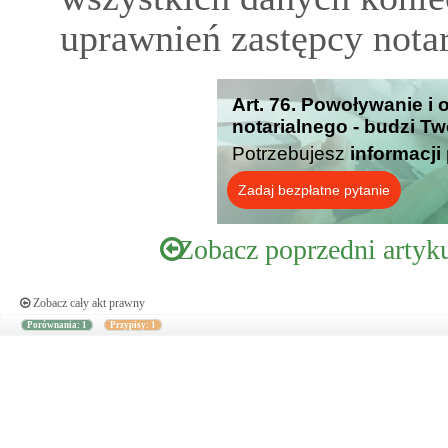
uprawnień zastępcy notar
Art. 76. Powoływanie i
notarialnego - budzi Tw
Potrzebujesz
informacji
Zadaj bezpłatne pytanie
Zobacz poprzedni artyk
Zobacz cały akt prawny
Porównania: 1
Przypisy: 1