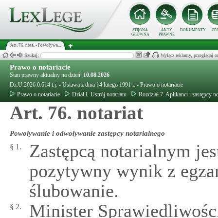
STRONA
AKTY
DOKUMENTY
CE
GŁÓWNA
PRAWNE
Art. 76. nota. - Powoływa...
Szukaj:
Wyłącz reklamy, przeglądaj
Prawo o notariacie
Stan prawny aktualny na dzień:
10.08.2026
Dz.U.2026.0.614 t.j. - Ustawa z dnia 14 lutego 1991 r. - Prawo o notariacie
Prawo o notariacie
Dział I. Ustrój notariatu
Rozdział 7. Aplikanci i zastępcy no
Art. 76. notariat
Powoływanie i odwoływanie zastępcy notarialnego
Zastępcą notarialnym jes
§ 1.
pozytywny wynik z egzam
ślubowanie.
Minister Sprawiedliwości
§ 2.