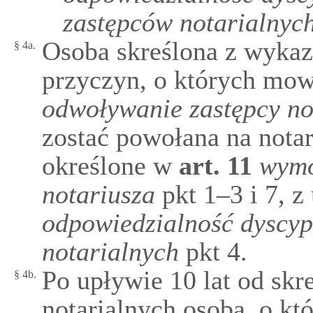
zastępców notarialnyc
Osoba skreślona z wykaz
§ 4a.
przyczyn, o których mo
odwoływanie zastępcy no
zostać powołana na notar
określone w
art.
11
wymo
notariusza
pkt 1–3 i 7, 
odpowiedzialność dyscyp
notarialnych
pkt 4.
Po upływie 10 lat od skr
§ 4b.
notarialnych osoba, o k